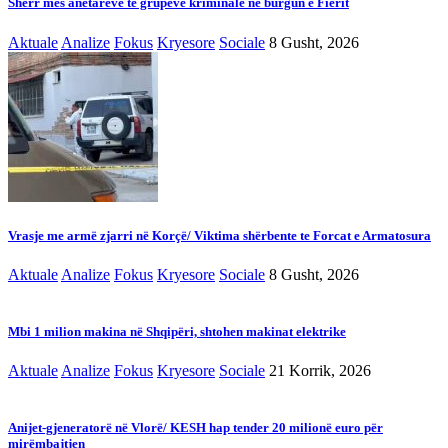
Sherr mes anëtarëve të grupeve kriminale në burgun e Fierit
Aktuale
Analize
Fokus
Kryesore
Sociale
8 Gusht, 2026
Vrasje me armë zjarri në Korçë/ Viktima shërbente te Forcat e Armatosura
Aktuale
Analize
Fokus
Kryesore
Sociale
8 Gusht, 2026
Mbi 1 milion makina në Shqipëri, shtohen makinat elektrike
Aktuale
Analize
Fokus
Kryesore
Sociale
21 Korrik, 2026
Anijet-gjeneratorë në Vlorë/ KESH hap tender 20 milionë euro për
mirëmbajtjen