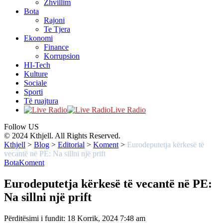
Zhvillim
Bota
Rajoni
Te Tjera
Ekonomi
Finance
Korrupsion
HI-Tech
Kulture
Sociale
Sporti
Të ruajtura
Live Radio
Follow US
© 2024 Kthjell. All Rights Reserved.
Kthjell
>
Blog
>
Editorial
>
Koment
>
Eurodeputetja kërkesë të
vecantë në PE: Na sillni një prift
Bota
Koment
Eurodeputetja kërkesë të vecantë në PE:
Na sillni një prift
Përditësimi i fundit: 18 Korrik, 2024 7:48 am