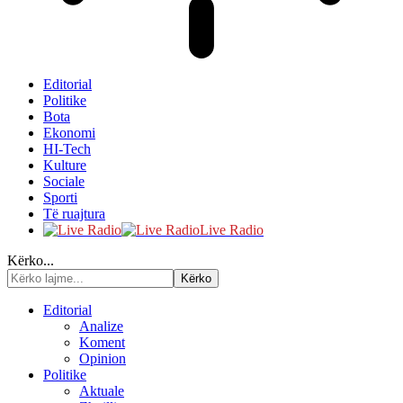
Editorial
Politike
Bota
Ekonomi
HI-Tech
Kulture
Sociale
Sporti
Të ruajtura
Live Radio
Kërko...
Editorial
Analize
Koment
Opinion
Politike
Aktuale