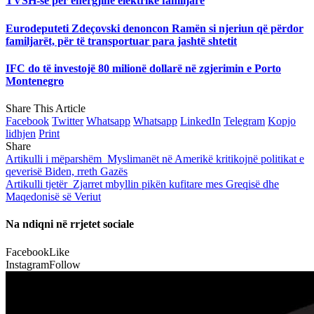
TVSH-së për energjinë elektrike familjare
Eurodeputeti Zdeçovski denoncon Ramën si njeriun që përdor
familjarët, për të transportuar para jashtë shtetit
IFC do të investojë 80 milionë dollarë në zgjerimin e Porto
Montenegro
Share This Article
Facebook
Twitter
Whatsapp
Whatsapp
LinkedIn
Telegram
Kopjo
lidhjen
Print
Share
Artikulli i mëparshëm
Myslimanët në Amerikë kritikojnë politikat e
qeverisë Biden, rreth Gazës
Artikulli tjetër
Zjarret mbyllin pikën kufitare mes Greqisë dhe
Maqedonisë së Veriut
Na ndiqni në rrjetet sociale
Facebook
Like
Instagram
Follow