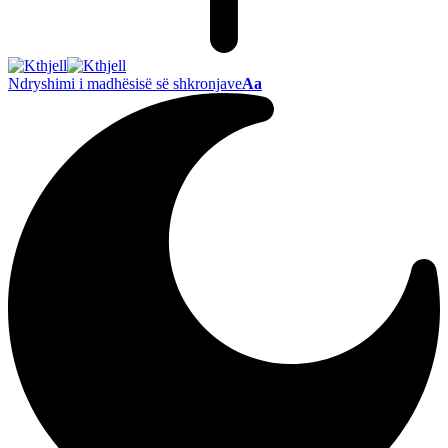
Ndryshimi i madhësisë së shkronjave
Aa