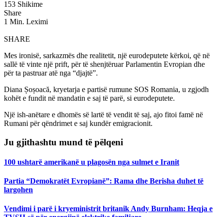
153 Shikime
Share
1 Min. Leximi
SHARE
Mes ironisë, sarkazmës dhe realitetit, një eurodeputete kërkoi, që në
sallë të vinte një prift, për të shenjtëruar Parlamentin Evropian dhe
për ta pastruar atë nga “djajtë”.
Diana Șoșoacă, kryetarja e partisë rumune SOS Romania, u zgjodh
kohët e fundit në mandatin e saj të parë, si eurodeputete.
Një ish-anëtare e dhomës së lartë të vendit të saj, ajo fitoi famë në
Rumani për qëndrimet e saj kundër emigracionit.
Ju gjithashtu mund të pëlqeni
100 ushtarë amerikanë u plagosën nga sulmet e Iranit
Partia “Demokratët Evropianë”: Rama dhe Berisha duhet të
largohen
Vendimi i parë i kryeministrit britanik Andy Burnham: Heqja e