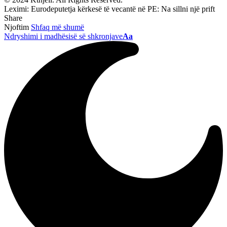
Leximi:
Eurodeputetja kërkesë të vecantë në PE: Na sillni një prift
Share
Njoftim
Shfaq më shumë
Ndryshimi i madhësisë së shkronjave
Aa