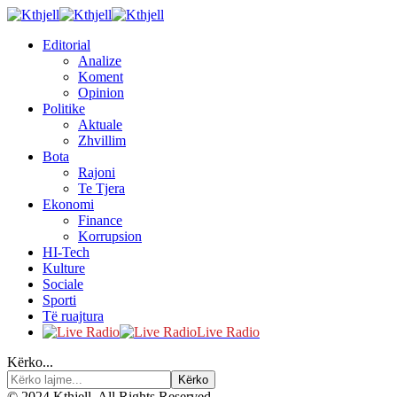
Editorial
Analize
Koment
Opinion
Politike
Aktuale
Zhvillim
Bota
Rajoni
Te Tjera
Ekonomi
Finance
Korrupsion
HI-Tech
Kulture
Sociale
Sporti
Të ruajtura
Live Radio
Kërko...
© 2024 Kthjell. All Rights Reserved.