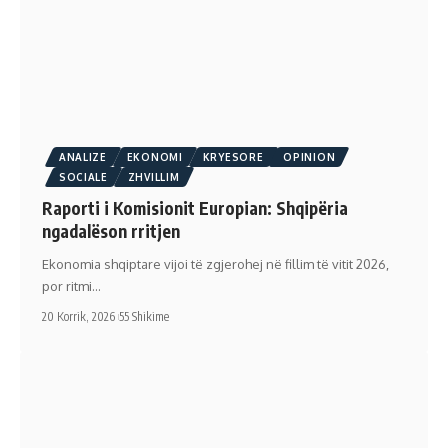
ANALIZE
EKONOMI
KRYESORE
OPINION
SOCIALE
ZHVILLIM
Raporti i Komisionit Europian: Shqipëria
ngadalëson rritjen
Ekonomia shqiptare vijoi të zgjerohej në fillim të vitit 2026,
por ritmi…
20 Korrik, 2026
55 Shikime