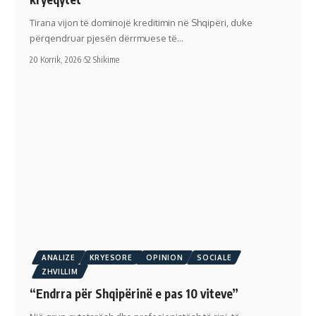
Tirana vijon të dominojë kreditimin në Shqipëri, duke
përqendruar pjesën dërrmuese të…
20 Korrik, 2026
52 Shikime
ANALIZE
KRYESORE
OPINION
SOCIALE
ZHVILLIM
“Endrra për Shqipërinë e pas 10 viteve”