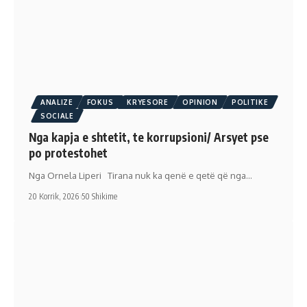
ANALIZE
FOKUS
KRYESORE
OPINION
POLITIKE
SOCIALE
Nga kapja e shtetit, te korrupsioni/ Arsyet pse
po protestohet
Nga Ornela Liperi Tirana nuk ka qenë e qetë që nga…
20 Korrik, 2026
50 Shikime