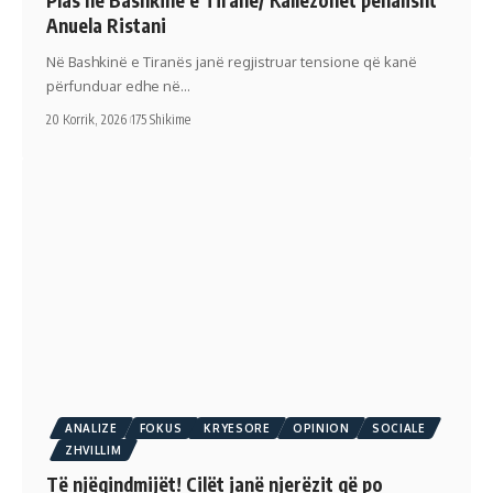
Plas në Bashkinë e Tiranë/ Kallëzohet penalisht
Anuela Ristani
Në Bashkinë e Tiranës janë regjistruar tensione që kanë
përfunduar edhe në…
20 Korrik, 2026
175 Shikime
ANALIZE
FOKUS
KRYESORE
OPINION
SOCIALE
ZHVILLIM
Të njëqindmijët! Cilët janë njerëzit që po