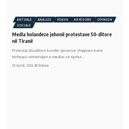
AKTUALE
ANALIZE
FOKUS
KRYESORE
OPINION
SOCIALE
Media holandeze jehonë protestave 50-ditore
në Tiranë
Protestat disaditore kundër qeverisë shqiptare kanë
tërhequr vëmendjen e medias së njohur…
20 Korrik, 2026
38 Shikime