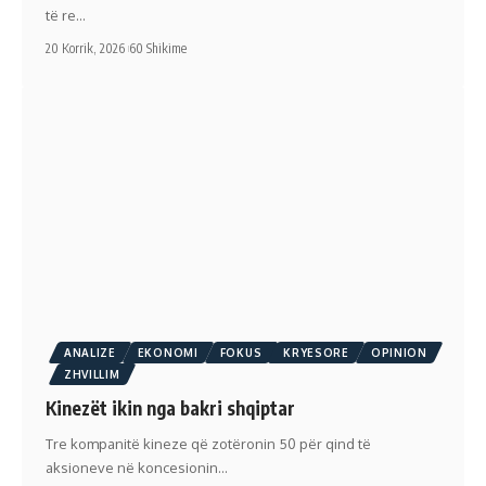
të re…
20 Korrik, 2026
60 Shikime
ANALIZE
EKONOMI
FOKUS
KRYESORE
OPINION
ZHVILLIM
Kinezët ikin nga bakri shqiptar
Tre kompanitë kineze që zotëronin 50 për qind të
aksioneve në koncesionin…