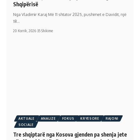
Shqipërisë
Nga Vladimir Karaj Më 11 shtator 2025, pushimet e Davidit, një
18…
20 Korrik, 2026
35 Shikime
AKTUALE
ANALIZE
FOKUS
KRYESORE
RAJONI
SOCIALE
Tre shqiptarë nga Kosova gjenden pa shenja jete