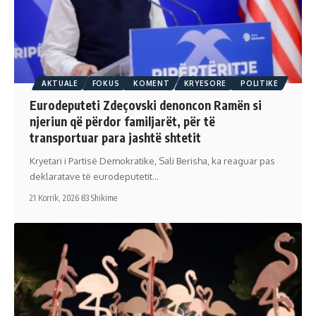
AKTUALE
FOKUS
KOMENT
KRYESORE
POLITIKE
Eurodeputeti Zdeçovski denoncon Ramën si
njeriun që përdor familjarët, për të
transportuar para jashtë shtetit
Kryetari i Partisë Demokratike, Sali Berisha, ka reaguar pas
deklaratave të eurodeputetit…
21 Korrik, 2026
83 Shikime