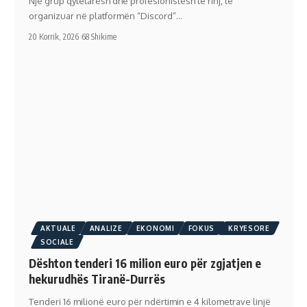
Një grup qytetarësh dhe profesionistësh të rinj, të
organizuar në platformën “Discord”…
20 Korrik, 2026
68 Shikime
AKTUALE
ANALIZE
EKONOMI
FOKUS
KRYESORE
SOCIALE
Dështon tenderi 16 milion euro për zgjatjen e
hekurudhës Tiranë-Durrës
Tenderi 16 milionë euro për ndërtimin e 4 kilometrave linjë