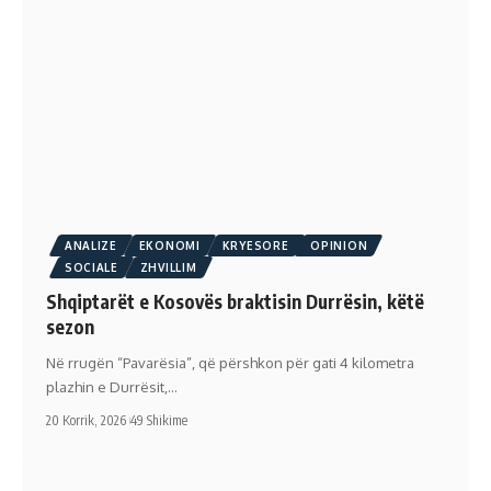
ANALIZE
EKONOMI
KRYESORE
OPINION
SOCIALE
ZHVILLIM
Shqiptarët e Kosovës braktisin Durrësin, këtë
sezon
Në rrugën “Pavarësia”, që përshkon për gati 4 kilometra
plazhin e Durrësit,…
20 Korrik, 2026
49 Shikime