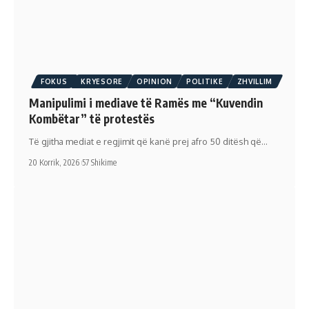
FOKUS
KRYESORE
OPINION
POLITIKE
ZHVILLIM
Manipulimi i mediave të Ramës me “Kuvendin
Kombëtar” të protestës
Të gjitha mediat e regjimit që kanë prej afro 50 ditësh që…
20 Korrik, 2026
57 Shikime