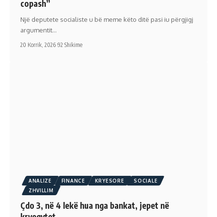
copash”
Një deputete socialiste u bë meme këto ditë pasi iu përgjigj
argumentit…
20 Korrik, 2026
92 Shikime
ANALIZE
FINANCE
KRYESORE
SOCIALE
ZHVILLIM
Çdo 3, në 4 lekë hua nga bankat, jepet në
kryeqytet