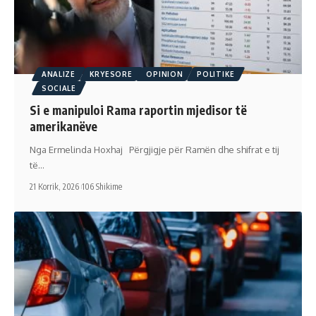
ANALIZE
KRYESORE
OPINION
POLITIKE
SOCIALE
Si e manipuloi Rama raportin mjedisor të
amerikanëve
Nga Ermelinda Hoxhaj Përgjigje për Ramën dhe shifrat e tij
të…
21 Korrik, 2026
106 Shikime