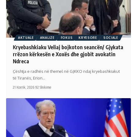
AKTUALE
ANALIZE
FOKUS
KRYESORE
SOCIALE
Kryebashkiaku Veliaj bojkoton seancën/ Gjykata
rrëzon kërkesën e Xoxës dhe gjobit avokatin
Ndreca
Çështja e radhës në themel në GJKKO ndaj kryebashkiakut
të Tiranës, Erion…
21 Korrik, 2026
92 Shikime