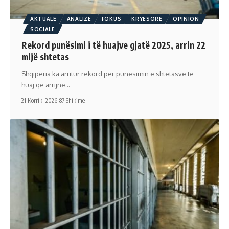
AKTUALE
ANALIZE
FOKUS
KRYESORE
OPINION
SOCIALE
Rekord punësimi i të huajve gjatë 2025, arrin 22
mijë shtetas
Shqipëria ka arritur rekord për punësimin e shtetasve të
huaj që arrijnë…
21 Korrik, 2026
87 Shikime