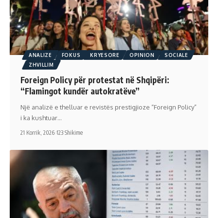
ANALIZE
FOKUS
KRYESORE
OPINION
SOCIALE
ZHVILLIM
Foreign Policy për protestat në Shqipëri:
“Flamingot kundër autokratëve”
Një analizë e thelluar e revistës prestigjioze “Foreign Policy”
i ka kushtuar…
21 Korrik, 2026
123 Shikime