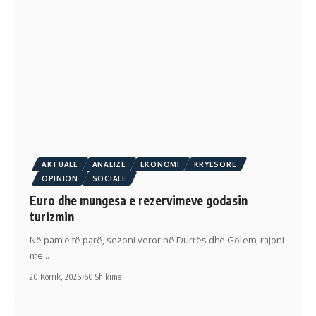
AKTUALE
ANALIZE
EKONOMI
KRYESORE
OPINION
SOCIALE
Euro dhe mungesa e rezervimeve godasin
turizmin
Në pamje të parë, sezoni veror në Durrës dhe Golem, rajoni
më…
20 Korrik, 2026
60 Shikime