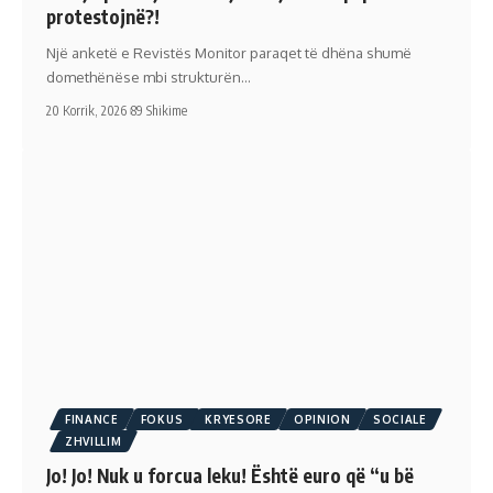
protestojnë?!
Një anketë e Revistës Monitor paraqet të dhëna shumë
domethënëse mbi strukturën…
20 Korrik, 2026
89 Shikime
FINANCE
FOKUS
KRYESORE
OPINION
SOCIALE
ZHVILLIM
Jo! Jo! Nuk u forcua leku! Është euro që “u bë