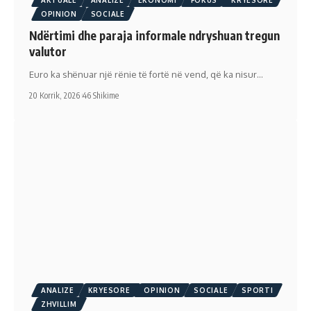
AKTUALE
ANALIZE
EKONOMI
FOKUS
KRYESORE
OPINION
SOCIALE
Ndërtimi dhe paraja informale ndryshuan tregun
valutor
Euro ka shënuar një rënie të fortë në vend, që ka nisur…
20 Korrik, 2026
46 Shikime
ANALIZE
KRYESORE
OPINION
SOCIALE
SPORTI
ZHVILLIM