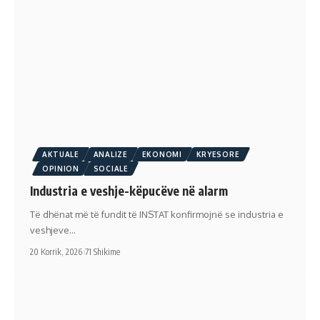
AKTUALE
ANALIZE
EKONOMI
KRYESORE
OPINION
SOCIALE
Industria e veshje-këpucëve në alarm
Të dhënat më të fundit të INSTAT konfirmojnë se industria e
veshjeve…
20 Korrik, 2026
71 Shikime