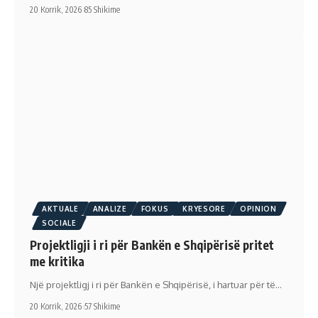
20 Korrik, 2026
85 Shikime
AKTUALE
ANALIZE
FOKUS
KRYESORE
OPINION
SOCIALE
Projektligji i ri për Bankën e Shqipërisë pritet
me kritika
Një projektligj i ri për Bankën e Shqipërisë, i hartuar për të…
20 Korrik, 2026
57 Shikime