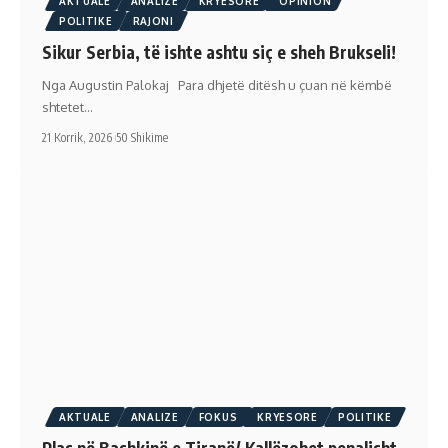
AKTUALE
ANALIZE
KRYESORE
OPINION
POLITIKE
RAJONI
Sikur Serbia, të ishte ashtu siç e sheh Brukseli!
Nga Augustin Palokaj Para dhjetë ditësh u çuan në këmbë
shtetet…
21 Korrik, 2026
50 Shikime
AKTUALE
ANALIZE
FOKUS
KRYESORE
POLITIKE