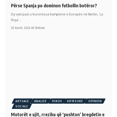
Përse Spanja po dominon futbollin botëror?
Dy vjet pasi u kurorëzua kampione e Europës në Berlin, ‘La
Roja’…
20 Korrik, 2026
49 Shikime
AKTUALE
ANALIZE
FOKUS
KRYESORE
OPINION
SOCIALE
Motorët e ujit, rreziku që ‘pushton’ bregdetin e