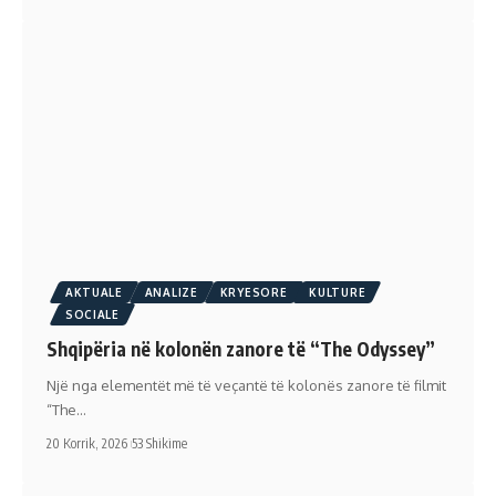
AKTUALE
ANALIZE
KRYESORE
KULTURE
SOCIALE
Shqipëria në kolonën zanore të “The Odyssey”
Një nga elementët më të veçantë të kolonës zanore të filmit
“The…
20 Korrik, 2026
53 Shikime