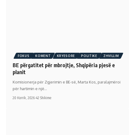
FOKUS
KOMENT
KRYESORE
POLITIKE
ZHVILLIM
BE përgatitet për mbrojtje, Shqipëria pjesë e
planit
Komisionerja për Zgjerimin e BE-së, Marta Kos, paralajmëroi
për hartimin e një…
20 Korrik, 2026
42 Shikime