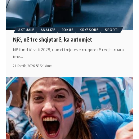
AKTUALE
ANALIZE
FOKUS
KRYESORE
SPORTI
Një, në tre shqiptarë, ka automjet
Në fund të vitit 2025, numri i mjeteve rrugore të regjistruara
(me…
21 Korrik, 2026
58 Shikime