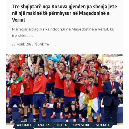
Tre shqiptarë nga Kosova gjenden pa shenja jete
në një makinë të përmbysur në Maqedoninë e
Veriut
Një ngjarje tragjike ka ndodhur në Maqedoninë e Veriut, ku
tre shtetas…
20 Korrik, 2026
72 Shikime
AKTUALE
ANALIZE
BOTA
KRYESORE
SOCIALE