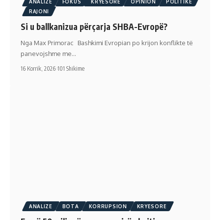
ANALIZE
FOKUS
KRYESORE
OPINION
POLITIKE
RAJONI
Si u ballkanizua përçarja SHBA-Evropë?
Nga Max Primorac Bashkimi Evropian po krijon konflikte të
panevojshme me…
16 Korrik, 2026
101 Shikime
ANALIZE
BOTA
KORRUPSION
KRYESORE