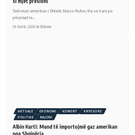
si mjet presioni
Sekretari amerikan i Shtetit, Marco Rubio, tha se Irani po
përpiqet ta…
20 Korrik, 2026
34 Shikime
AKTUALE
EKONOMI
KOMENT
KRYESORE
POLITIKE
RAJONI
Albin Kurti: Mund të importojmë gaz amerikan
nga Shqipëria