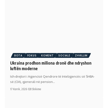
BOTA
FOKUS
KOMENT
SOCIALE
ZHVILLIM
Ukraina prodhon miliona dronë dhe ndryshon
luftën moderne
Ish-drejtori i Agjencisë Qendrore të Inteligjencës së SHBA-
së (CIA), gjenerali në pension…
17 Korrik, 2026
128 Shikime