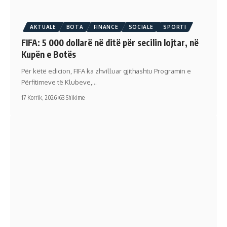
AKTUALE
BOTA
FINANCE
SOCIALE
SPORTI
FIFA: 5 000 dollarë në ditë për secilin lojtar, në
Kupën e Botës
Për këtë edicion, FIFA ka zhvilluar gjithashtu Programin e
Përfitimeve të Klubeve,…
17 Korrik, 2026
63 Shikime