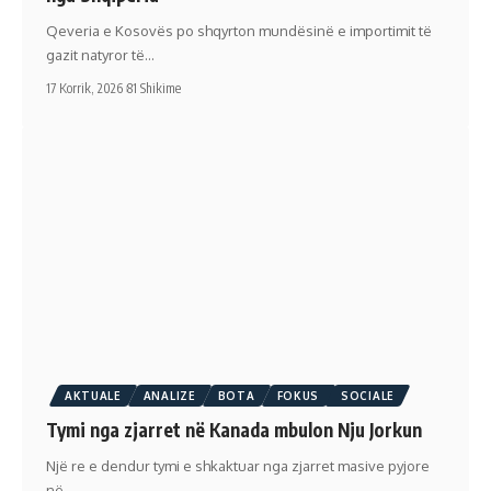
Qeveria e Kosovës po shqyrton mundësinë e importimit të
gazit natyror të…
17 Korrik, 2026
81 Shikime
AKTUALE
ANALIZE
BOTA
FOKUS
SOCIALE
Tymi nga zjarret në Kanada mbulon Nju Jorkun
Një re e dendur tymi e shkaktuar nga zjarret masive pyjore
në…