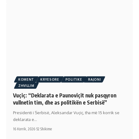
KOMENT
KRYESORE
POLITIKE
RAJONI
ZHVILLIM
Vuçiç: “Deklarata e Paunoviçit nuk pasqyron
vullnetin tim, dhe as politikën e Serbisë”
Presidenti i Serbisë, Aleksandar Vuçiç, tha më 15 korrik se
deklarata e…
16 Korrik, 2026
52 Shikime