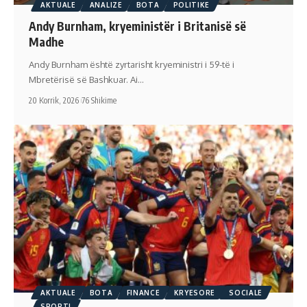
AKTUALE
ANALIZE
BOTA
POLITIKE
Andy Burnham, kryeministër i Britanisë së
Madhe
Andy Burnham është zyrtarisht kryeministri i 59-të i
Mbretërisë së Bashkuar. Ai…
20 Korrik, 2026
76 Shikime
AKTUALE
BOTA
FINANCE
KRYESORE
SOCIALE
SPORTI