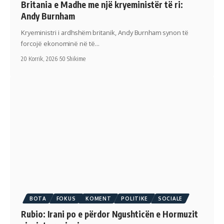
Britania e Madhe me një kryeministër të ri:
Andy Burnham
Kryeministri i ardhshëm britanik, Andy Burnham synon të
forcojë ekonominë në të…
20 Korrik, 2026
50 Shikime
BOTA
FOKUS
KOMENT
POLITIKE
SOCIALE
Rubio: Irani po e përdor Ngushticën e Hormuzit