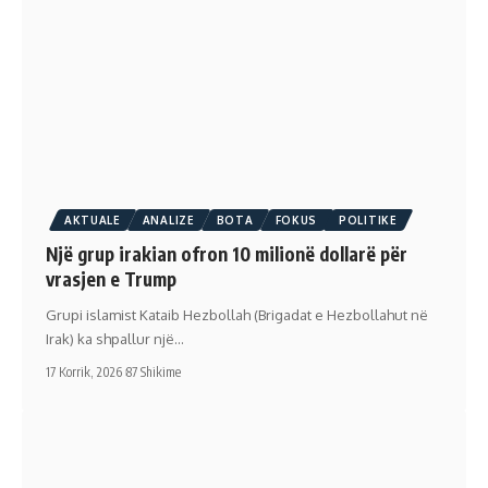
AKTUALE
ANALIZE
BOTA
FOKUS
POLITIKE
Një grup irakian ofron 10 milionë dollarë për
vrasjen e Trump
Grupi islamist Kataib Hezbollah (Brigadat e Hezbollahut në
Irak) ka shpallur një…
17 Korrik, 2026
87 Shikime