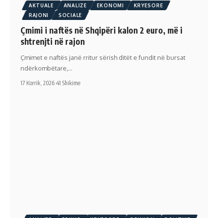
AKTUALE
ANALIZE
EKONOMI
KRYESORE
RAJONI
SOCIALE
Çmimi i naftës në Shqipëri kalon 2 euro, më i
shtrenjti në rajon
Çmimet e naftës janë rritur sërish ditët e fundit në bursat
ndërkombëtare,…
17 Korrik, 2026
41 Shikime