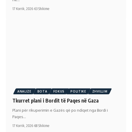
17 Korrik, 2026
63 Shikime
ANALIZE
BOTA
FOKUS
POLITIKE
ZHVILLIM
Tkurret plani i Bordit të Paqes në Gaza
Plani për rikuperimin e Gazës që po ndiqet nga Bordi i
Paqes…
17 Korrik, 2026
68 Shikime