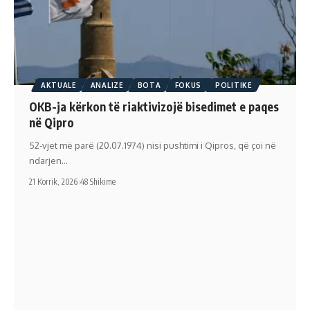
AKTUALE
ANALIZE
BOTA
FOKUS
POLITIKE
OKB-ja kërkon të riaktivizojë bisedimet e paqes
në Qipro
52-vjet më parë (20.07.1974) nisi pushtimi i Qipros, që çoi në
ndarjen…
21 Korrik, 2026
48 Shikime