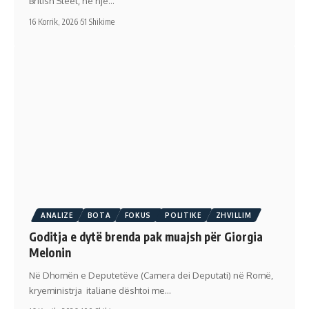
British Steel, në një…
16 Korrik, 2026
51 Shikime
ANALIZE
BOTA
FOKUS
POLITIKE
ZHVILLIM
Goditja e dytë brenda pak muajsh për Giorgia
Melonin
Në Dhomën e Deputetëve (Camera dei Deputati) në Romë,
kryeministrja italiane dështoi me…