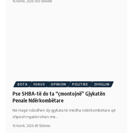
16 Korrik, 2026
100 Shikime
BOTA
FOKUS
OPINION
POLITIKE
ZHVILLIM
Pse SHBA-të do ta “çmontojnë” Gjykatën
Penale Ndërkombëtare
Në Hagë ndodhen dy gjykata të mëdha ndërkombëtare që
shpesh ngatërrohen me…
16 Korrik, 2026
69 Shikime