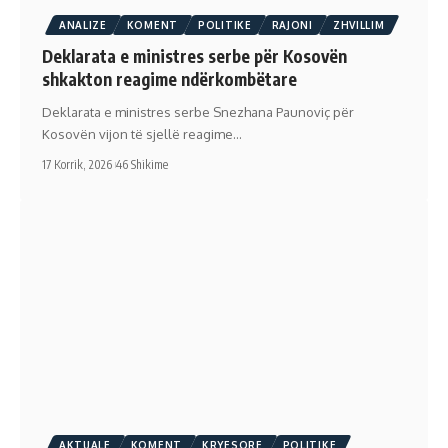
ANALIZE
KOMENT
POLITIKE
RAJONI
ZHVILLIM
Deklarata e ministres serbe për Kosovën
shkakton reagime ndërkombëtare
Deklarata e ministres serbe Snezhana Paunoviç për
Kosovën vijon të sjellë reagime…
17 Korrik, 2026
46 Shikime
AKTUALE
KOMENT
KRYESORE
POLITIKE