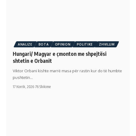
ANALIZE
BOTA
OPINION
POLITIKE
ZHVILLIM
Hungari/ Magyar e çmonton me shpejtësi
shtetin e Orbanit
Viktor Orbani kishte marrë masa për rastin kur do të humbte
pushtetin…
17 Korrik, 2026
76 Shikime