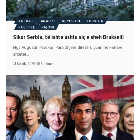
AKTUALE
ANALIZE
KRYESORE
OPINION
POLITIKE
RAJONI
Sikur Serbia, të ishte ashtu siç e sheh Brukseli!
Nga Augustin Palokaj Para dhjetë ditësh u çuan në këmbë
shtetet…
21 Korrik, 2026
50 Shikime