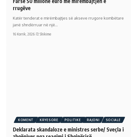
Farsë 50 milionë euro me mirëmbajtjen e
rrugëve
Katër tenderat e mirëmbajtjes së akseve rrugore kombëtare
janë shndërruar në një…
16 Korrik, 2026
72 Shikime
KOMENT
KRYESORE
POLITIKE
RAJONI
SOCIALE
Deklarata skandaloze e ministres serbe/ Sveçla i
zhgënjyer nga reagimi i Shqipërisë