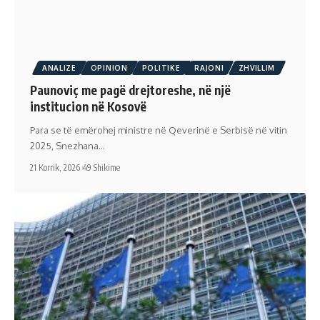
ANALIZE
OPINION
POLITIKE
RAJONI
ZHVILLIM
Paunoviç me pagë drejtoreshe, në një
institucion në Kosovë
Para se të emërohej ministre në Qeverinë e Serbisë në vitin
2025, Snezhana…
21 Korrik, 2026
49 Shikime