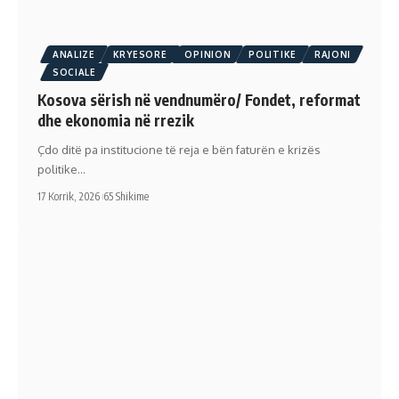
ANALIZE
KRYESORE
OPINION
POLITIKE
RAJONI
SOCIALE
Kosova sërish në vendnumëro/ Fondet, reformat
dhe ekonomia në rrezik
Çdo ditë pa institucione të reja e bën faturën e krizës
politike…
17 Korrik, 2026
65 Shikime