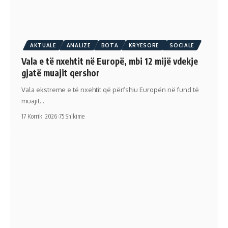
AKTUALE
ANALIZE
BOTA
KRYESORE
SOCIALE
Vala e të nxehtit në Europë, mbi 12 mijë vdekje
gjatë muajit qershor
Vala ekstreme e të nxehtit që përfshiu Europën në fund të
muajit…
17 Korrik, 2026
75 Shikime