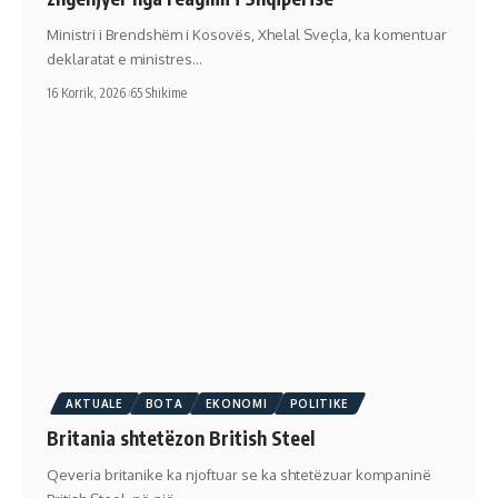
Ministri i Brendshëm i Kosovës, Xhelal Sveçla, ka komentuar
deklaratat e ministres…
16 Korrik, 2026
65 Shikime
AKTUALE
BOTA
EKONOMI
POLITIKE
Britania shtetëzon British Steel
Qeveria britanike ka njoftuar se ka shtetëzuar kompaninë