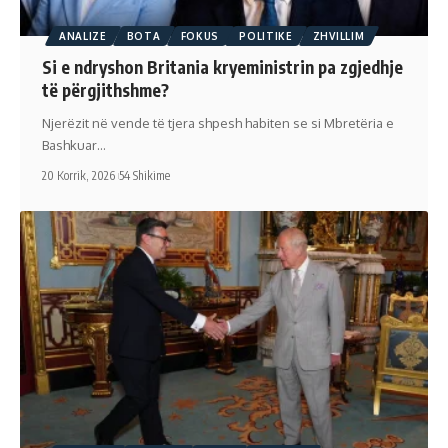
ANALIZE
BOTA
FOKUS
POLITIKE
ZHVILLIM
Si e ndryshon Britania kryeministrin pa zgjedhje
të përgjithshme?
Njerëzit në vende të tjera shpesh habiten se si Mbretëria e
Bashkuar…
20 Korrik, 2026
54 Shikime