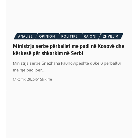
ANALIZE
OPINION
POLITIKE
RAJONI
ZHVILLIM
Ministrja serbe përballet me padi në Kosovë dhe
kërkesë për shkarkim në Serbi
Ministrja serbe Snezhana Paunoviç është duke u përballur
me një padi për…
17 Korrik, 2026
64 Shikime