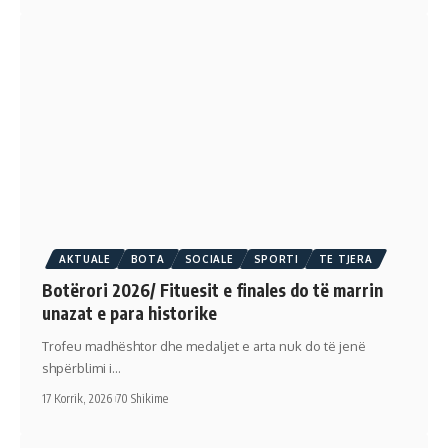
AKTUALE
BOTA
SOCIALE
SPORTI
TE TJERA
Botërori 2026/ Fituesit e finales do të marrin
unazat e para historike
Trofeu madhështor dhe medaljet e arta nuk do të jenë
shpërblimi i…
17 Korrik, 2026
70 Shikime