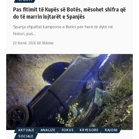
Pas fitimit të Kupës së Botës, mësohet shifra që
do të marrin lojtarët e Spanjës
Spanja shpallet kampione e Botës për herë të dytë në
histori, pas…
20 Korrik, 2026
60 Shikime
AKTUALE
ANALIZE
FOKUS
KRYESORE
RAJONI
SOCIALE