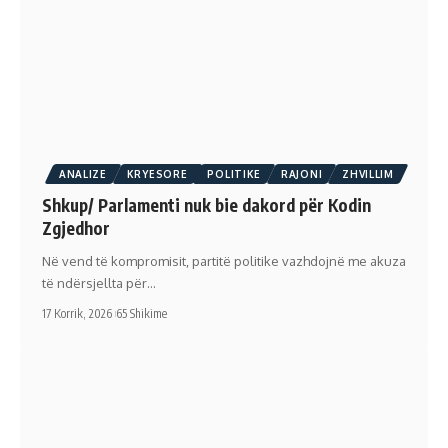
ANALIZE
KRYESORE
POLITIKE
RAJONI
ZHVILLIM
Shkup/ Parlamenti nuk bie dakord për Kodin
Zgjedhor
Në vend të kompromisit, partitë politike vazhdojnë me akuza
të ndërsjellta për…
17 Korrik, 2026
65 Shikime