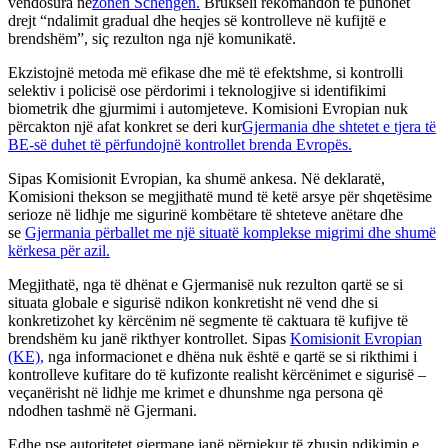
vendosura në
zonën Schengen.
Brukseli rekomandon të punohet
drejt “ndalimit gradual dhe heqjes së kontrolleve në kufijtë e
brendshëm”, siç rezulton nga një komunikatë.
Ekzistojnë metoda më efikase dhe më të efektshme, si kontrolli
selektiv i policisë ose përdorimi i teknologjive si identifikimi
biometrik dhe gjurmimi i automjeteve. Komisioni Evropian nuk
përcakton një afat konkret se deri kur
Gjermania dhe shtetet e tjera të
BE-së duhet të përfundojnë kontrollet brenda Evropës.
Sipas Komisionit Evropian, ka shumë ankesa. Në deklaratë,
Komisioni thekson se megjithatë mund të ketë arsye për shqetësime
serioze në lidhje me sigurinë kombëtare të shteteve anëtare dhe
se
Gjermania përballet me një situatë komplekse migrimi dhe shumë
kërkesa për azil.
Megjithatë, nga të dhënat e Gjermanisë nuk rezulton qartë se si
situata globale e sigurisë ndikon konkretisht në vend dhe si
konkretizohet ky kërcënim në segmente të caktuara të kufijve të
brendshëm ku janë rikthyer kontrollet. Sipas
Komisionit Evropian
(KE),
nga informacionet e dhëna nuk është e qartë se si rikthimi i
kontrolleve kufitare do të kufizonte realisht kërcënimet e sigurisë –
veçanërisht në lidhje me krimet e dhunshme nga persona që
ndodhen tashmë në Gjermani.
Edhe pse autoritetet gjermane janë përpjekur të zbusin ndikimin e