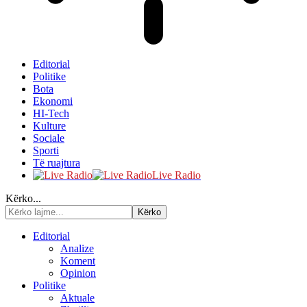
Editorial
Politike
Bota
Ekonomi
HI-Tech
Kulture
Sociale
Sporti
Të ruajtura
Live Radio
Kërko...
Editorial
Analize
Koment
Opinion
Politike
Aktuale