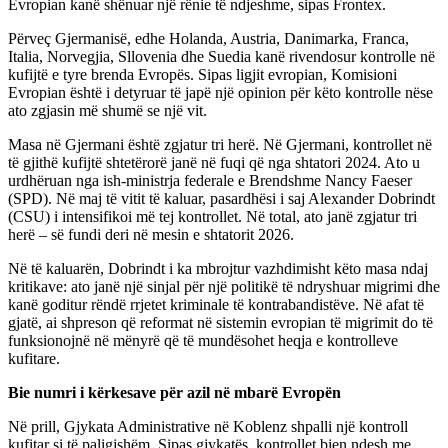
Evropian kanë shënuar një rënie të ndjeshme, sipas Frontex.
Përveç Gjermanisë, edhe Holanda, Austria, Danimarka, Franca,
Italia, Norvegjia, Sllovenia dhe Suedia kanë rivendosur kontrolle në
kufijtë e tyre brenda Evropës. Sipas ligjit evropian, Komisioni
Evropian është i detyruar të japë një opinion për këto kontrolle nëse
ato zgjasin më shumë se një vit.
Masa në Gjermani është zgjatur tri herë. Në Gjermani, kontrollet në
të gjithë kufijtë shtetërorë janë në fuqi që nga shtatori 2024. Ato u
urdhëruan nga ish-ministrja federale e Brendshme Nancy Faeser
(SPD). Në maj të vitit të kaluar, pasardhësi i saj Alexander Dobrindt
(CSU) i intensifikoi më tej kontrollet. Në total, ato janë zgjatur tri
herë – së fundi deri në mesin e shtatorit 2026.
Në të kaluarën, Dobrindt i ka mbrojtur vazhdimisht këto masa ndaj
kritikave: ato janë një sinjal për një politikë të ndryshuar migrimi dhe
kanë goditur rëndë rrjetet kriminale të kontrabandistëve. Në afat të
gjatë, ai shpreson që reformat në sistemin evropian të migrimit do të
funksionojnë në mënyrë që të mundësohet heqja e kontrolleve
kufitare.
Bie numri i kërkesave për azil në mbarë Evropën
Në prill, Gjykata Administrative në Koblenz shpalli një kontroll
kufitar si të paligjshëm. Sipas gjykatës, kontrollet bien ndesh me