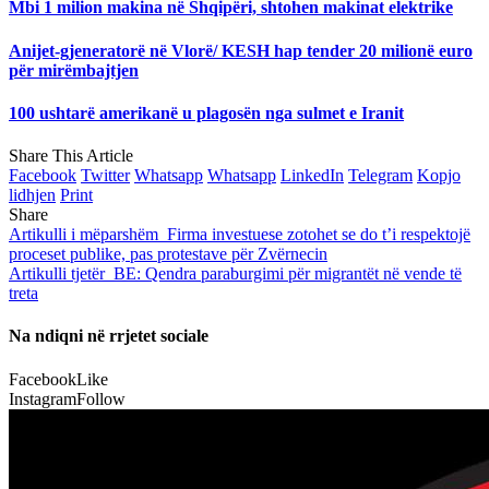
Mbi 1 milion makina në Shqipëri, shtohen makinat elektrike
Anijet-gjeneratorë në Vlorë/ KESH hap tender 20 milionë euro
për mirëmbajtjen
100 ushtarë amerikanë u plagosën nga sulmet e Iranit
Share This Article
Facebook
Twitter
Whatsapp
Whatsapp
LinkedIn
Telegram
Kopjo
lidhjen
Print
Share
Artikulli i mëparshëm
Firma investuese zotohet se do t’i respektojë
proceset publike, pas protestave për Zvërnecin
Artikulli tjetër
BE: Qendra paraburgimi për migrantët në vende të
treta
Na ndiqni në rrjetet sociale
Facebook
Like
Instagram
Follow