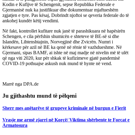
Kodin e Kufijve të Schengenit, sepse Republika Federale e
Gjermanisë nuk ka justifikuar dhe dokumentuar mjaftueshëm
zgjatjen e tyre. Pas kësaj, Dobrindt njoftoi se qeveria federale do të
ankohej kundër këtij vendimi.
Në fakt, kontrollet kufitare nuk janë të parashikuara në hapësirën
Schengen, e cila përfshin shumicën e shteteve të BE-së si dhe
Islandën, Lihtenshtajnin, Norvegjinë dhe Zvicrën. Numri i
kërkesave për azil në BE ka qenë në rënie të vazhdueshme. Në
Gjermani, sipas BAMF, ai ishte në maj madje në nivelin më të ulët
që nga viti 2020, kur për shkak të kufizimeve gjatë pandemisë
COVID-19 pothuajse askush nuk mund të hynte në vend.
Marrë nga DPA.de
Ju gjithashtu mund të pëlqeni
Sherr mes anëtarëve të grupeve kriminale në burgun e Fierit
Vrasje me armë zjarri në Korçë/ Viktima shërbente te Forcat e
Armatosura