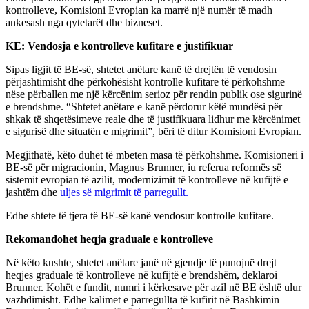
kontrolleve, Komisioni Evropian ka marrë një numër të madh
ankesash nga qytetarët dhe bizneset.
KE: Vendosja e kontrolleve kufitare e justifikuar
Sipas ligjit të BE-së, shtetet anëtare kanë të drejtën të vendosin
përjashtimisht dhe përkohësisht kontrolle kufitare të përkohshme
nëse përballen me një kërcënim serioz për rendin publik ose sigurinë
e brendshme. “Shtetet anëtare e kanë përdorur këtë mundësi për
shkak të shqetësimeve reale dhe të justifikuara lidhur me kërcënimet
e sigurisë dhe situatën e migrimit”, bëri të ditur Komisioni Evropian.
Megjithatë, këto duhet të mbeten masa të përkohshme. Komisioneri i
BE-së për migracionin, Magnus Brunner, iu referua reformës së
sistemit evropian të azilit, modernizimit të kontrolleve në kufijtë e
jashtëm dhe
uljes së migrimit të parregullt.
Edhe shtete të tjera të BE-së kanë vendosur kontrolle kufitare.
Rekomandohet heqja graduale e kontrolleve
Në këto kushte, shtetet anëtare janë në gjendje të punojnë drejt
heqjes graduale të kontrolleve në kufijtë e brendshëm, deklaroi
Brunner. Kohët e fundit, numri i kërkesave për azil në BE është ulur
vazhdimisht. Edhe kalimet e parregullta të kufirit në Bashkimin