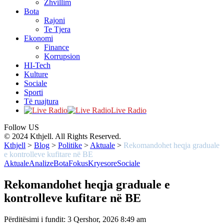
Zhvillim
Bota
Rajoni
Te Tjera
Ekonomi
Finance
Korrupsion
HI-Tech
Kulture
Sociale
Sporti
Të ruajtura
Live Radio
Follow US
© 2024 Kthjell. All Rights Reserved.
Kthjell
>
Blog
>
Politike
>
Aktuale
>
Rekomandohet heqja graduale
e kontrolleve kufitare në BE
Aktuale
Analize
Bota
Fokus
Kryesore
Sociale
Rekomandohet heqja graduale e
kontrolleve kufitare në BE
Përditësimi i fundit: 3 Qershor, 2026 8:49 am