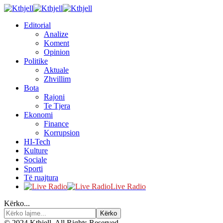
Editorial
Analize
Koment
Opinion
Politike
Aktuale
Zhvillim
Bota
Rajoni
Te Tjera
Ekonomi
Finance
Korrupsion
HI-Tech
Kulture
Sociale
Sporti
Të ruajtura
Live Radio
Kërko...
© 2024 Kthjell. All Rights Reserved.