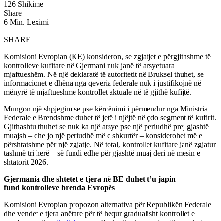
126 Shikime
Share
6 Min. Leximi
SHARE
Komisioni Evropian (KE) konsideron, se zgjatjet e përgjithshme të
kontrolleve kufitare në Gjermani nuk janë të arsyetuara
mjaftueshëm. Në një deklaratë të autoritetit në Bruksel thuhet, se
informacionet e dhëna nga qeveria federale nuk i justifikojnë në
mënyrë të mjaftueshme kontrollet aktuale në të gjithë kufijtë.
Mungon një shpjegim se pse kërcënimi i përmendur nga Ministria
Federale e Brendshme duhet të jetë i njëjtë në çdo segment të kufirit.
Gjithashtu thuhet se nuk ka një arsye pse një periudhë prej gjashtë
muajsh – dhe jo një periudhë më e shkurtër – konsiderohet më e
përshtatshme për një zgjatje. Në total, kontrollet kufitare janë zgjatur
tashmë tri herë – së fundi edhe për gjashtë muaj deri në mesin e
shtatorit 2026.
Gjermania dhe shtetet e tjera në BE duhet t’u japin
fund kontrolleve brenda Evropës
Komisioni Evropian propozon alternativa për Republikën Federale
dhe vendet e tjera anëtare për të hequr gradualisht kontrollet e