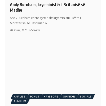
Andy Burnham, kryeministër i Britanisë së
Madhe
Andy Burnham është zyrtarisht kryeministri i 59-të i
Mbretërisë së Bashkuar. Ai…
20 Korrik, 2026
76 Shikime
ANALIZE
FOKUS
KRYESORE
OPINION
SOCIALE
ZHVILLIM