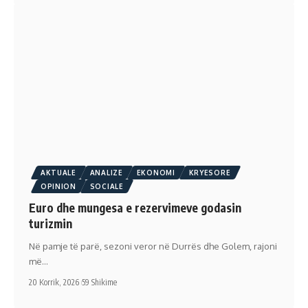
AKTUALE
ANALIZE
EKONOMI
KRYESORE
OPINION
SOCIALE
Euro dhe mungesa e rezervimeve godasin
turizmin
Në pamje të parë, sezoni veror në Durrës dhe Golem, rajoni
më…
20 Korrik, 2026
59 Shikime