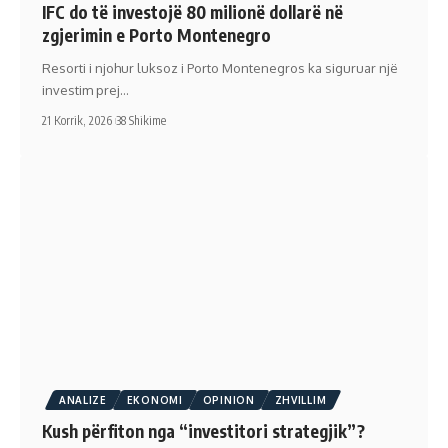
IFC do të investojë 80 milionë dollarë në
zgjerimin e Porto Montenegro
Resorti i njohur luksoz i Porto Montenegros ka siguruar një
investim prej…
21 Korrik, 2026
38 Shikime
ANALIZE
EKONOMI
OPINION
ZHVILLIM
Kush përfiton nga “investitori strategjik”?