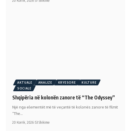
20 Korrik, 2026
57 Shikime
AKTUALE
ANALIZE
KRYESORE
KULTURE
SOCIALE
Shqipëria në kolonën zanore të “The Odyssey”
Një nga elementët më të veçantë të kolonës zanore të filmit
“The…
20 Korrik, 2026
53 Shikime