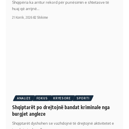
Shqipëria ka arritur rekord për punësimin e shtetasve të
huaj që arrijnë…
21 Korrik, 2026
82 Shikime
ANALIZE
FOKUS
KRYESORE
SPORTI
Shqiptarët po drejtojnë bandat kriminale nga
burgjet angleze
Shqiptarët dyshohen se vazhdojnë të drejtojnë aktivitetet e