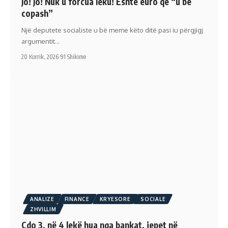
Jo! Jo! Nuk u forcua leku! Është euro që “u bë
copash”
Një deputete socialiste u bë meme këto ditë pasi iu përgjigj
argumentit…
20 Korrik, 2026
91 Shikime
ANALIZE
FINANCE
KRYESORE
SOCIALE
ZHVILLIM
Çdo 3, në 4 lekë hua nga bankat, jepet në