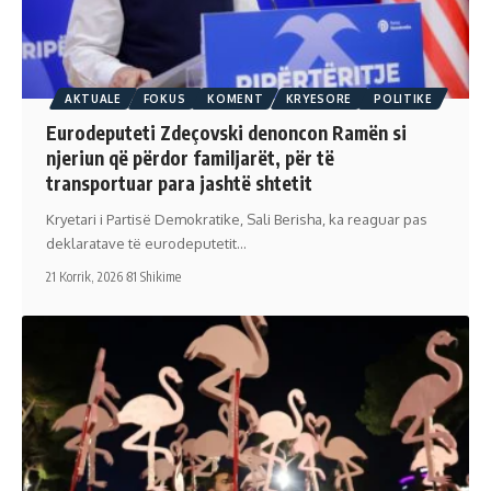
AKTUALE
FOKUS
KOMENT
KRYESORE
POLITIKE
Eurodeputeti Zdeçovski denoncon Ramën si
njeriun që përdor familjarët, për të
transportuar para jashtë shtetit
Kryetari i Partisë Demokratike, Sali Berisha, ka reaguar pas
deklaratave të eurodeputetit…
21 Korrik, 2026
81 Shikime