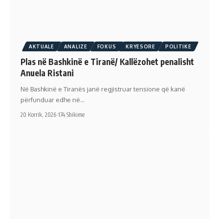
AKTUALE
ANALIZE
FOKUS
KRYESORE
POLITIKE
Plas në Bashkinë e Tiranë/ Kallëzohet penalisht
Anuela Ristani
Në Bashkinë e Tiranës janë regjistruar tensione që kanë
përfunduar edhe në…
20 Korrik, 2026
174 Shikime