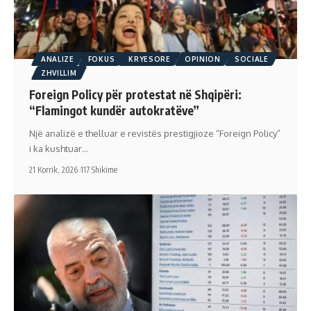
ANALIZE
FOKUS
KRYESORE
OPINION
SOCIALE
ZHVILLIM
Foreign Policy për protestat në Shqipëri:
“Flamingot kundër autokratëve”
Një analizë e thelluar e revistës prestigjioze “Foreign Policy”
i ka kushtuar…
21 Korrik, 2026
117 Shikime