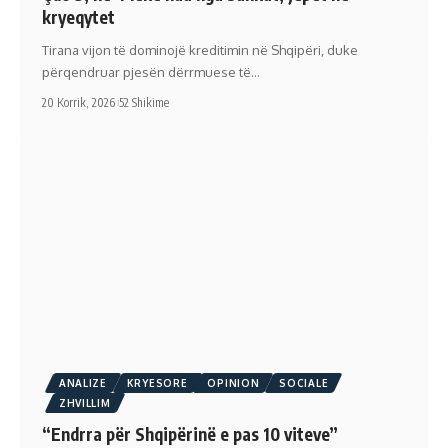
kryeqytet
Tirana vijon të dominojë kreditimin në Shqipëri, duke
përqendruar pjesën dërrmuese të…
20 Korrik, 2026
52 Shikime
ANALIZE
KRYESORE
OPINION
SOCIALE
ZHVILLIM
“Endrra për Shqipërinë e pas 10 viteve”