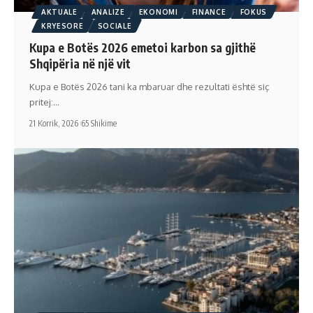
AKTUALE
ANALIZE
EKONOMI
FINANCE
FOKUS
KRYESORE
SOCIALE
Kupa e Botës 2026 emetoi karbon sa gjithë
Shqipëria në një vit
Kupa e Botës 2026 tani ka mbaruar dhe rezultati është siç
pritej:…
21 Korrik, 2026
65 Shikime