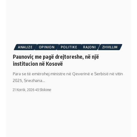
ANALIZE
OPINION
POLITIKE
RAJONI
ZHVILLIM
Paunoviç me pagë drejtoreshe, në një
institucion në Kosovë
Para se të emërohej ministre në Qeverinë e Serbisë në vitin
2025, Snezhana…
21 Korrik, 2026
45 Shikime