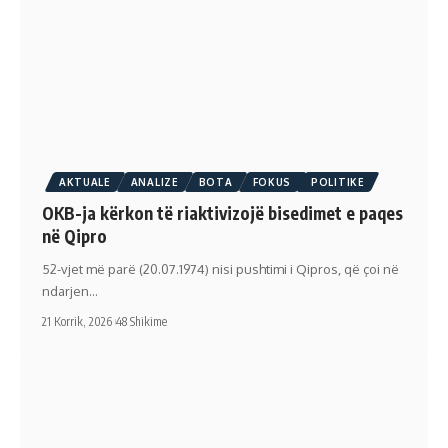
AKTUALE
ANALIZE
BOTA
FOKUS
POLITIKE
OKB-ja kërkon të riaktivizojë bisedimet e paqes
në Qipro
52-vjet më parë (20.07.1974) nisi pushtimi i Qipros, që çoi në
ndarjen…
21 Korrik, 2026
48 Shikime