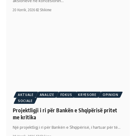
aksioneve në koncesionin…
20 Korrik, 2026
82 Shikime
AKTUALE
ANALIZE
FOKUS
KRYESORE
OPINION
SOCIALE
Projektligji i ri për Bankën e Shqipërisë pritet
me kritika
Një projektligj i ri për Bankën e Shqipërisë, i hartuar për të…