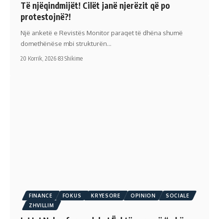
Të njëqindmijët! Cilët janë njerëzit që po
protestojnë?!
Një anketë e Revistës Monitor paraqet të dhëna shumë
domethënëse mbi strukturën…
20 Korrik, 2026
83 Shikime
FINANCE
FOKUS
KRYESORE
OPINION
SOCIALE
ZHVILLIM