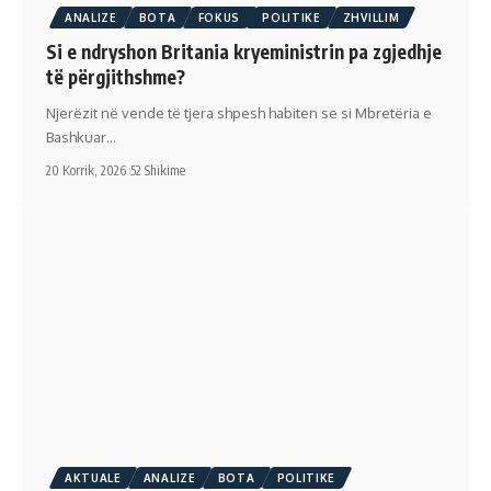
ANALIZE
BOTA
FOKUS
POLITIKE
ZHVILLIM
Si e ndryshon Britania kryeministrin pa zgjedhje
të përgjithshme?
Njerëzit në vende të tjera shpesh habiten se si Mbretëria e
Bashkuar…
20 Korrik, 2026
52 Shikime
AKTUALE
ANALIZE
BOTA
POLITIKE