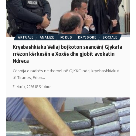
AKTUALE
ANALIZE
FOKUS
KRYESORE
SOCIALE
Kryebashkiaku Veliaj bojkoton seancën/ Gjykata
rrëzon kërkesën e Xoxës dhe gjobit avokatin
Ndreca
Çështja e radhës në themel në GJKKO ndaj kryebashkiakut
të Tiranës, Erion…
21 Korrik, 2026
85 Shikime