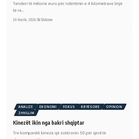
Tenderi 16 milionë euro për ndërtimin e 4 kilometrave linjë
të re…
20 Korrik, 2026
58 Shikime
ANALIZE
EKONOMI
FOKUS
KRYESORE
OPINION
ZHVILLIM
Kinezët ikin nga bakri shqiptar
Tre kompanitë kineze që zotëronin 50 për qind të