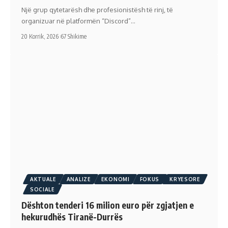
Një grup qytetarësh dhe profesionistësh të rinj, të
organizuar në platformën “Discord”…
20 Korrik, 2026
67 Shikime
AKTUALE
ANALIZE
EKONOMI
FOKUS
KRYESORE
SOCIALE
Dështon tenderi 16 milion euro për zgjatjen e
hekurudhës Tiranë-Durrës