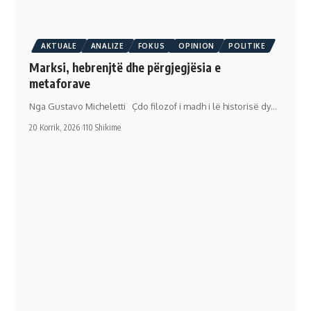
AKTUALE
ANALIZE
FOKUS
OPINION
POLITIKE
Marksi, hebrenjtë dhe përgjegjësia e
metaforave
Nga Gustavo Micheletti Çdo filozof i madh i lë historisë dy…
20 Korrik, 2026
110 Shikime