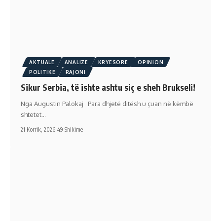
AKTUALE
ANALIZE
KRYESORE
OPINION
POLITIKE
RAJONI
Sikur Serbia, të ishte ashtu siç e sheh Brukseli!
Nga Augustin Palokaj Para dhjetë ditësh u çuan në këmbë
shtetet…
21 Korrik, 2026
49 Shikime