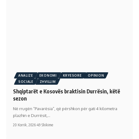
ANALIZE
EKONOMI
KRYESORE
OPINION
SOCIALE
ZHVILLIM
Shqiptarët e Kosovës braktisin Durrësin, këtë
sezon
Në rrugën “Pavarësia”, që përshkon për gati 4 kilometra
plazhin e Durrësit,…
20 Korrik, 2026
49 Shikime