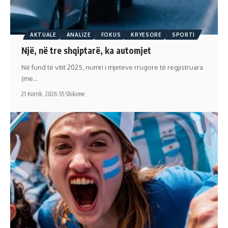
AKTUALE
ANALIZE
FOKUS
KRYESORE
SPORTI
Një, në tre shqiptarë, ka automjet
Në fund të vitit 2025, numri i mjeteve rrugore të regjistruara
(me…
21 Korrik, 2026
55 Shikime