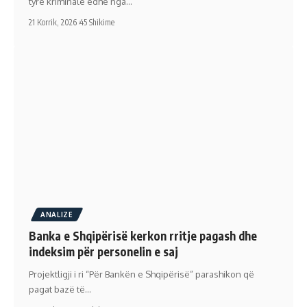
tyre kriminale edhe nga…
21 Korrik, 2026
45 Shikime
ANALIZE
Banka e Shqipërisë kerkon rritje pagash dhe
indeksim për personelin e saj
Projektligji i ri “Për Bankën e Shqipërisë” parashikon që
pagat bazë të…