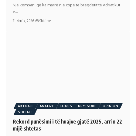
Një kompani që ka marrë një copë të bregdetit të Adriatikut
e…
21 Korrik, 2026
68 Shikime
AKTUALE
ANALIZE
FOKUS
KRYESORE
OPINION
SOCIALE
Rekord punësimi i të huajve gjatë 2025, arrin 22
mijë shtetas