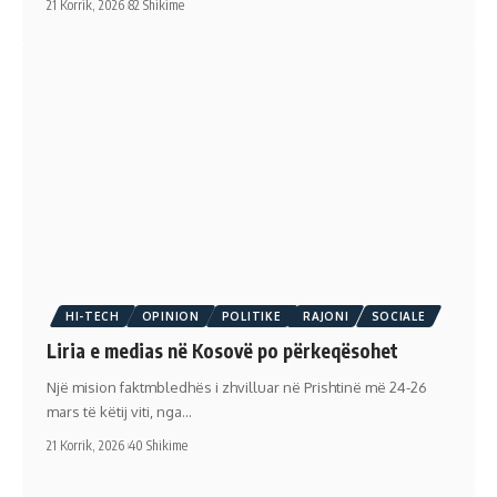
21 Korrik, 2026
82 Shikime
HI-TECH
OPINION
POLITIKE
RAJONI
SOCIALE
Liria e medias në Kosovë po përkeqësohet
Një mision faktmbledhës i zhvilluar në Prishtinë më 24-26
mars të këtij viti, nga…
21 Korrik, 2026
40 Shikime