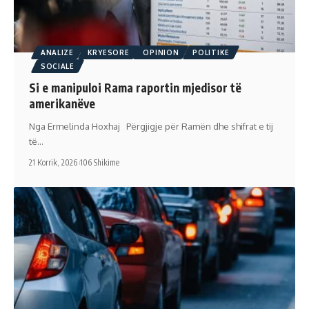
ANALIZE
KRYESORE
OPINION
POLITIKE
SOCIALE
Si e manipuloi Rama raportin mjedisor të
amerikanëve
Nga Ermelinda Hoxhaj Përgjigje për Ramën dhe shifrat e tij
të…
21 Korrik, 2026
106 Shikime