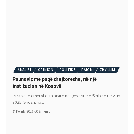
ANALIZE
OPINION
POLITIKE
RAJONI
ZHVILLIM
Paunoviç me pagë drejtoreshe, në një
institucion në Kosovë
Para se të emërohej ministre në Qeverinë e Serbisë në vitin
2025, Snezhana…
21 Korrik, 2026
50 Shikime