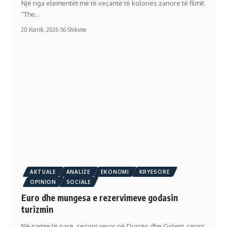
Një nga elementët më të veçantë të kolonës zanore të filmit
“The…
20 Korrik, 2026
56 Shikime
AKTUALE
ANALIZE
EKONOMI
KRYESORE
OPINION
SOCIALE
Euro dhe mungesa e rezervimeve godasin
turizmin
Në pamje të parë, sezoni veror në Durrës dhe Golem, rajoni