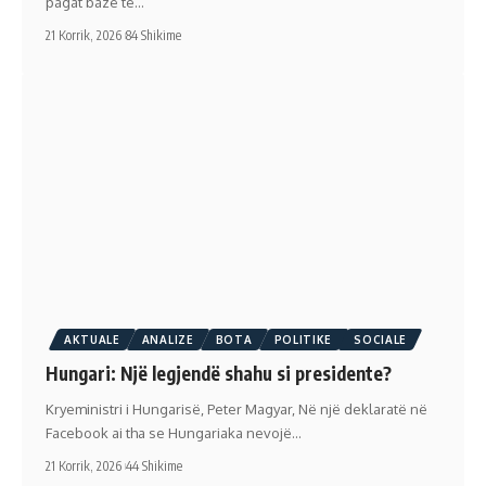
pagat bazë të…
21 Korrik, 2026
84 Shikime
AKTUALE
ANALIZE
BOTA
POLITIKE
SOCIALE
Hungari: Një legjendë shahu si presidente?
Kryeministri i Hungarisë, Peter Magyar, Në një deklaratë në
Facebook ai tha se Hungariaka nevojë…
21 Korrik, 2026
44 Shikime