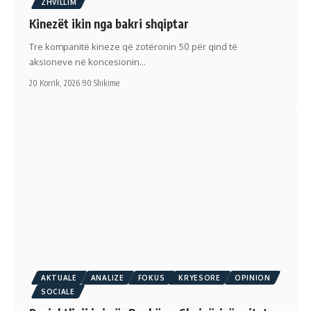
ZHVILLIM
Kinezët ikin nga bakri shqiptar
Tre kompanitë kineze që zotëronin 50 për qind të
aksioneve në koncesionin…
20 Korrik, 2026
90 Shikime
AKTUALE
ANALIZE
FOKUS
KRYESORE
OPINION
SOCIALE