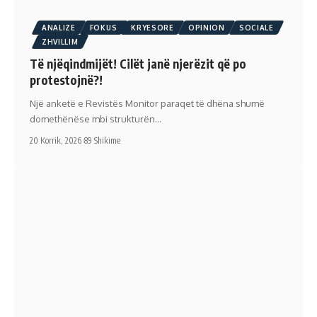
ANALIZE
FOKUS
KRYESORE
OPINION
SOCIALE
ZHVILLIM
Të njëqindmijët! Cilët janë njerëzit që po
protestojnë?!
Një anketë e Revistës Monitor paraqet të dhëna shumë
domethënëse mbi strukturën…
20 Korrik, 2026
89 Shikime