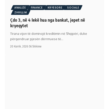
ANALIZE
FINANCE
KRYESORE
SOCIALE
ZHVILLIM
Çdo 3, në 4 lekë hua nga bankat, jepet në
kryeqytet
Tirana vijon të dominojë kreditimin në Shqipëri, duke
përqendruar pjesën dërrmuese të…
20 Korrik, 2026
56 Shikime