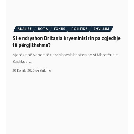
ANALIZE
BOTA
FOKUS
POLITIKE
ZHVILLIM
Si e ndryshon Britania kryeministrin pa zgjedhje
të përgjithshme?
Njerëzit në vende të tjera shpesh habiten se si Mbretëria e
Bashkuar…
20 Korrik, 2026
54 Shikime