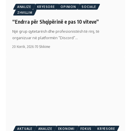
ANALIZE
KRYESORE
OPINION
SOCIALE
ZHVILLIM
“Endrra për Shqipërinë e pas 10 viteve”
Një grup qytetarësh dhe profesionistësh të rinj, të
organizuar në platformën “Discord”…
20 Korrik, 2026
70 Shikime
AKTUALE
ANALIZE
EKONOMI
FOKUS
KRYESORE