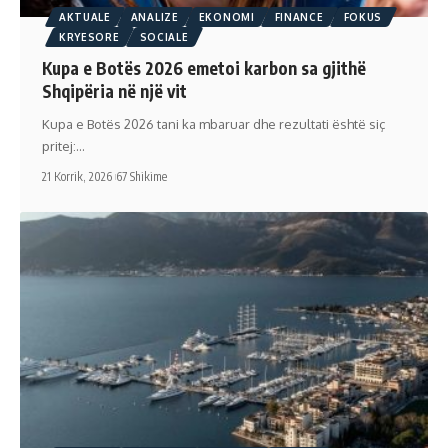
AKTUALE
ANALIZE
EKONOMI
FINANCE
FOKUS
KRYESORE
SOCIALE
Kupa e Botës 2026 emetoi karbon sa gjithë
Shqipëria në një vit
Kupa e Botës 2026 tani ka mbaruar dhe rezultati është siç
pritej:…
21 Korrik, 2026
67 Shikime