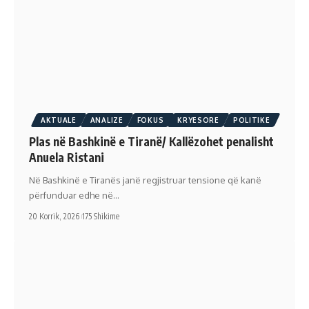
AKTUALE
ANALIZE
FOKUS
KRYESORE
POLITIKE
Plas në Bashkinë e Tiranë/ Kallëzohet penalisht
Anuela Ristani
Në Bashkinë e Tiranës janë regjistruar tensione që kanë
përfunduar edhe në…
20 Korrik, 2026
175 Shikime