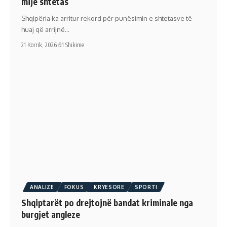
mijë shtetas
Shqipëria ka arritur rekord për punësimin e shtetasve të
huaj që arrijnë…
21 Korrik, 2026
91 Shikime
ANALIZE
FOKUS
KRYESORE
SPORTI
Shqiptarët po drejtojnë bandat kriminale nga
burgjet angleze