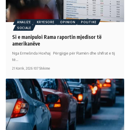
ANALIZE
KRYESORE
OPINION
POLITIKE
SOCIALE
Si e manipuloi Rama raportin mjedisor të
amerikanëve
Nga Ermelinda Hoxhaj Përgjigje për Ramën dhe shifrat e tij
të…
21 Korrik, 2026
107 Shikime