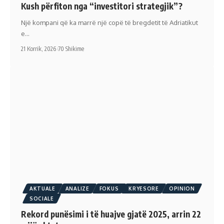
Kush përfiton nga “investitori strategjik”?
Një kompani që ka marrë një copë të bregdetit të Adriatikut
e…
21 Korrik, 2026
70 Shikime
AKTUALE
ANALIZE
FOKUS
KRYESORE
OPINION
SOCIALE
Rekord punësimi i të huajve gjatë 2025, arrin 22