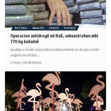
AKTUALE
ANALIZE
FOKUS
SOCIALE
Operacion antidrogë në Itali, sekuestrohen mbi
770 kg kokainë
Goditje e rëndë ndaj trafikut ndërkombëtar të drogës është
regjistruar në Itali,…
21 Korrik, 2026
88 Shikime