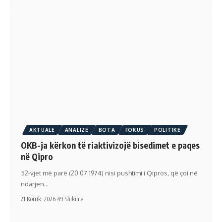
AKTUALE
ANALIZE
BOTA
FOKUS
POLITIKE
OKB-ja kërkon të riaktivizojë bisedimet e paqes
në Qipro
52-vjet më parë (20.07.1974) nisi pushtimi i Qipros, që çoi në
ndarjen…
21 Korrik, 2026
49 Shikime