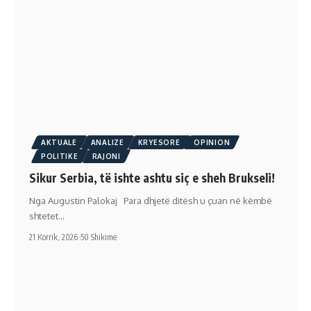
AKTUALE
ANALIZE
KRYESORE
OPINION
POLITIKE
RAJONI
Sikur Serbia, të ishte ashtu siç e sheh Brukseli!
Nga Augustin Palokaj Para dhjetë ditësh u çuan në këmbë
shtetet…
21 Korrik, 2026
50 Shikime