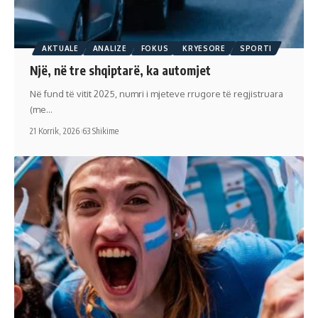
AKTUALE
ANALIZE
FOKUS
KRYESORE
SPORTI
Një, në tre shqiptarë, ka automjet
Në fund të vitit 2025, numri i mjeteve rrugore të regjistruara
(me…
21 Korrik, 2026
63 Shikime