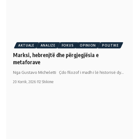
AKTUALE
ANALIZE
FOKUS
OPINION
POLITIKE
Marksi, hebrenjtë dhe përgjegjësia e
metaforave
Nga Gustavo Micheletti Çdo filozof i madh i lë historisë dy…
20 Korrik, 2026
112 Shikime