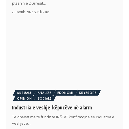
plazhin e Durrësit,…
20 Korrik, 2026
50 Shikime
AKTUALE
ANALIZE
EKONOMI
KRYESORE
OPINION
SOCIALE
Industria e veshje-këpucëve në alarm
Të dhënat më të fundit të INSTAT konfirmojnë se industria e
veshjeve…