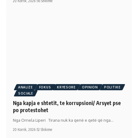
20 Korrik, 2026
56 Shikime
ANALIZE
FOKUS
KRYESORE
OPINION
POLITIKE
SOCIALE
Nga kapja e shtetit, te korrupsioni/ Arsyet pse
po protestohet
Nga Ornela Liperi Tirana nuk ka qenë e qetë që nga…
20 Korrik, 2026
52 Shikime