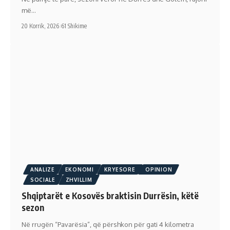
më…
20 Korrik, 2026
61 Shikime
ANALIZE
EKONOMI
KRYESORE
OPINION
SOCIALE
ZHVILLIM
Shqiptarët e Kosovës braktisin Durrësin, këtë
sezon
Në rrugën “Pavarësia”, që përshkon për gati 4 kilometra