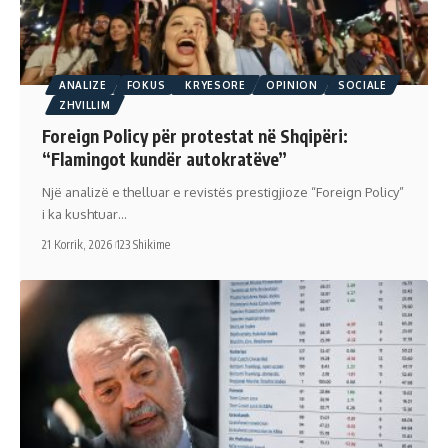
ANALIZE
FOKUS
KRYESORE
OPINION
SOCIALE
ZHVILLIM
Foreign Policy për protestat në Shqipëri:
“Flamingot kundër autokratëve”
Një analizë e thelluar e revistës prestigjioze “Foreign Policy”
i ka kushtuar…
21 Korrik, 2026
123 Shikime