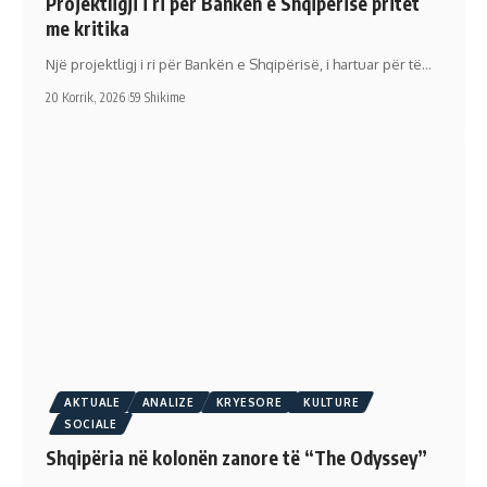
Projektligji i ri për Bankën e Shqipërisë pritet
me kritika
Një projektligj i ri për Bankën e Shqipërisë, i hartuar për të…
20 Korrik, 2026
59 Shikime
AKTUALE
ANALIZE
KRYESORE
KULTURE
SOCIALE
Shqipëria në kolonën zanore të “The Odyssey”