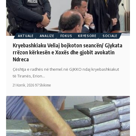
AKTUALE
ANALIZE
FOKUS
KRYESORE
SOCIALE
Kryebashkiaku Veliaj bojkoton seancën/ Gjykata
rrëzon kërkesën e Xoxës dhe gjobit avokatin
Ndreca
Çështja e radhës në themel në GJKKO ndaj kryebashkiakut
të Tiranës, Erion…
21 Korrik, 2026
97 Shikime