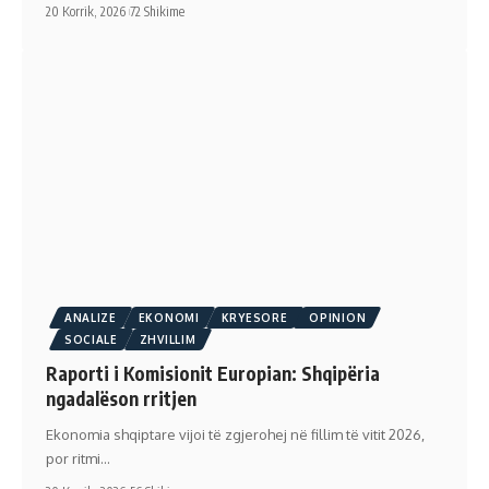
20 Korrik, 2026
72 Shikime
ANALIZE
EKONOMI
KRYESORE
OPINION
SOCIALE
ZHVILLIM
Raporti i Komisionit Europian: Shqipëria
ngadalëson rritjen
Ekonomia shqiptare vijoi të zgjerohej në fillim të vitit 2026,
por ritmi…