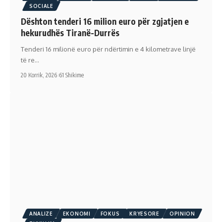
SOCIALE
Dështon tenderi 16 milion euro për zgjatjen e
hekurudhës Tiranë-Durrës
Tenderi 16 milionë euro për ndërtimin e 4 kilometrave linjë
të re…
20 Korrik, 2026
61 Shikime
ANALIZE
EKONOMI
FOKUS
KRYESORE
OPINION