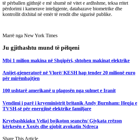
tё përballen gjithnjë e më shumë në vitet e ardhshme, teksa rritet
përdorimi i kamerave inteligjente, databazave biometrike dhe
kontrollit dixhital në emër të rendit dhe sigurisë publike.
Marrë nga New York Times
Ju gjithashtu mund të pëlqeni
Mbi 1 milion makina në Shqipëri, shtohen makinat elektrike
Anijet-gjeneratorë në Vlorë/ KESH hap tender 20 milionë euro
për mirëmbajtjen
100 ushtarë amerikanë u plagosën nga sulmet e Iranit
Vendimi i parë i kryeministrit britanik Andy Burnham: Heqja e
TVSH-së për energjinë elektrike familjare
Kryebashkiaku Veliaj bojkoton seancën/ Gjykata rrëzon
kërkesën e Xoxës dhe gjobit avokatin Ndreca
Share This Article