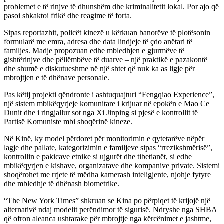
problemet e të rinjve të dhunshëm dhe kriminalitetit lokal. Por ajo që
pasoi shkaktoi frikë dhe reagime të forta.
Sipas reportazhit, policët kinezë u kërkuan banorëve të plotësonin
formularë me emra, adresa dhe data lindjeje të çdo anëtari të
familjes. Madje propozuan edhe mbledhjen e gjurmëve të
gishtërinjve dhe pëllëmbëve të duarve – një praktikë e pazakontë
dhe shumë e diskutueshme në një shtet që nuk ka as ligje për
mbrojtjen e të dhënave personale.
Pas këtij projekti qëndronte i ashtuquajturi “Fengqiao Experience”,
një sistem mbikëqyrjeje komunitare i krijuar në epokën e Mao Ce
Dunit dhe i ringjallur sot nga Xi Jinping si pjesë e kontrollit të
Partisë Komuniste mbi shoqërinë kineze.
Në Kinë, ky model përdoret për monitorimin e qytetarëve nëpër
lagje dhe pallate, kategorizimin e familjeve sipas “rrezikshmërisë”,
kontrollin e pakicave etnike si ujgurët dhe tibetianët, si edhe
mbikëqyrjen e kishave, organizatave dhe kompanive private. Sistemi
shoqërohet me rrjete të mëdha kamerash inteligjente, njohje fytyre
dhe mbledhje të dhënash biometrike.
“The New York Times” shkruan se Kina po përpiqet të krijojë një
alternativë ndaj modelit perëndimor të sigurisë. Ndryshe nga SHBA
që ofron aleanca ushtarake për mbrojtje nga kërcënimet e jashtme,