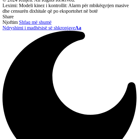
Leximi:
Modeli kinez i kontrollit: Alarm për mbikëqyrjen masive
dhe censurën dixhitale që po eksportohet në botë
Share
Njoftim
Shfaq më shumë
Ndryshimi i madhësisë së shkronjave
Aa