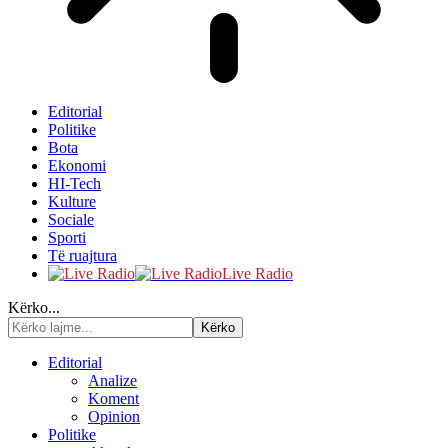
Editorial
Politike
Bota
Ekonomi
HI-Tech
Kulture
Sociale
Sporti
Të ruajtura
Live Radio
Kërko...
Editorial
Analize
Koment
Opinion
Politike