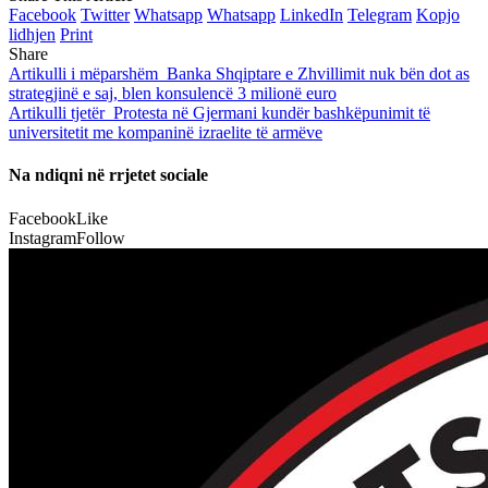
Facebook
Twitter
Whatsapp
Whatsapp
LinkedIn
Telegram
Kopjo
lidhjen
Print
Share
Artikulli i mëparshëm
Banka Shqiptare e Zhvillimit nuk bën dot as
strategjinë e saj, blen konsulencë 3 milionë euro
Artikulli tjetër
Protesta në Gjermani kundër bashkëpunimit të
universitetit me kompaninë izraelite të armëve
Na ndiqni në rrjetet sociale
Facebook
Like
Instagram
Follow