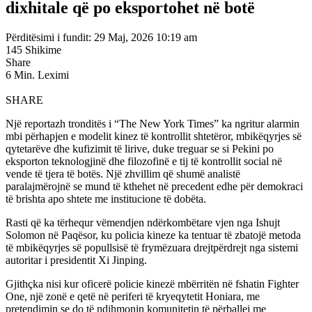
dixhitale që po eksportohet në botë
Përditësimi i fundit: 29 Maj, 2026 10:19 am
145 Shikime
Share
6 Min. Leximi
SHARE
Një reportazh tronditës i “The New York Times” ka ngritur alarmin
mbi përhapjen e modelit kinez të kontrollit shtetëror, mbikëqyrjes së
qytetarëve dhe kufizimit të lirive, duke treguar se si Pekini po
eksporton teknologjinë dhe filozofinë e tij të kontrollit social në
vende të tjera të botës. Një zhvillim që shumë analistë
paralajmërojnë se mund të kthehet në precedent edhe për demokraci
të brishta apo shtete me institucione të dobëta.
Rasti që ka tërhequr vëmendjen ndërkombëtare vjen nga Ishujt
Solomon në Paqësor, ku policia kineze ka tentuar të zbatojë metoda
të mbikëqyrjes së popullsisë të frymëzuara drejtpërdrejt nga sistemi
autoritar i presidentit Xi Jinping.
Gjithçka nisi kur oficerë policie kinezë mbërritën në fshatin Fighter
One, një zonë e qetë në periferi të kryeqytetit Honiara, me
pretendimin se do të ndihmonin komunitetin të përballej me