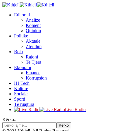
Editorial
Analize
Koment
Opinion
Politike
Aktuale
Zhvillim
Bota
Rajoni
Te Tjera
Ekonomi
Finance
Korrupsion
HI-Tech
Kulture
Sociale
Sporti
Të ruajtura
Live Radio
Kërko...
© 2024 Kthjell. All Rights Reserved.