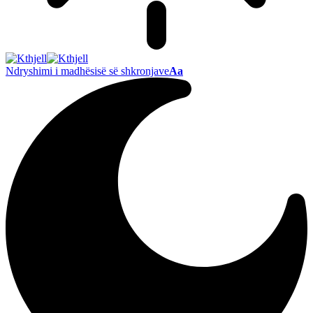
Ndryshimi i madhësisë së shkronjave
Aa