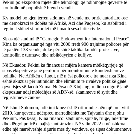
Pekini po eksporton mjete dhe teknologji që ndihmojnë qeveritë të
kontrollojnë popullsinë brenda vendit.
Ky model po gjen terren sidomos në vende me prirje autoritare ose
me demokraci të dobëta në Afrikë, Azi dhe Paqësor, ku stabiliteti i
regjimit shihet si prioritet më i madh sesa liritë civile.
Sipas një studimi të “Carnegie Endowment for International Peace”,
Kina ka organizuar që nga viti 2000 rreth 900 trajnime policore për
të paktën 138 vende, duke përfshirë taktika kundër protestave,
kontrollin e turmave dhe mbikëqyrjen e kufijve.
Në Ekuador, Pekini ka financuar mijëra kamera mbikëqyrjeje që
sipas ekspertëve janë përdorur për monitorimin e kundërshtarëve
politikë. Në Afrikën e Jugut, një njësi policore e trajnuar nga Kina
është akuzuar për intimidim dhe eliminim të rivalëve politikë gjatë
qeverisjes së Jacob Zuma. Ndërsa në Xinjiang, miliona ujgurë janë
ekspozuar ndaj mbledhjes së ADN-së, skanimeve të syrit dhe
regjistrimeve zanore.
Në Ishujt Solomon, ndikimi kinez është rritur ndjeshëm që prej vitit
2019, kur qeveria ndërpreu marrëdhëniet me Tajvanin dhe njohu
Pekinin. Pas kësaj, Kina financoi stadiume, spitale, rrugë, ndërtime
dhe dërgoi policë e pajisje anti-trazira. Në vitin 2022 u nënshkrua
edhe një marrëveshje sigurie mes dy vendeve, që sipas dokumenteve