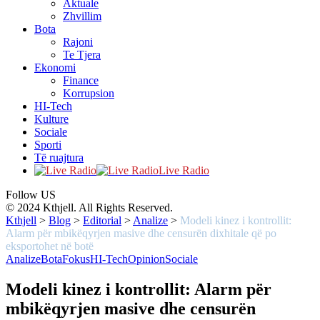
Aktuale
Zhvillim
Bota
Rajoni
Te Tjera
Ekonomi
Finance
Korrupsion
HI-Tech
Kulture
Sociale
Sporti
Të ruajtura
Live Radio
Follow US
© 2024 Kthjell. All Rights Reserved.
Kthjell
>
Blog
>
Editorial
>
Analize
>
Modeli kinez i kontrollit:
Alarm për mbikëqyrjen masive dhe censurën dixhitale që po
eksportohet në botë
Analize
Bota
Fokus
HI-Tech
Opinion
Sociale
Modeli kinez i kontrollit: Alarm për
mbikëqyrjen masive dhe censurën