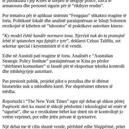
të publikuara i jep Kinës të drejtën të dërgojë policë, forca të
armatosura dhe personel sigurie për të “rikthyer rendin”.
Por tentativa për të aplikuar sistemin “Fengqiao” shkaktoi reagime të
forta. Politikanë lokalë dhe analistë paralajmëruan se Ishujt Solomon
rrezikojnë të kthehen në “laborator” të praktikave autoritare kineze.
“
Ky model është kundër normave tona. Njerëzit nuk do ta pranojnë
lehtë të spiunohen nga fqinjët e tyre
”, deklaroi Celsus Talifilu, sot
sekretar special i kryeministrit të ri të vendit.
Edhe në Australi pati reagime të forta. Analistët e “Australian
Strategic Policy Institute” paralajmëruan se Kina po përdor
“shërbimet komunitare” si fasadë për të eksportuar teknika kontrolli
dhe mbikëqyrjeje autoritare.
Pas presionit publik, projekti pilot u pezullua dhe të dhënat
biometrike nuk u mblodhën kurrë. Por shqetësimet mbeten të
mëdha.
Reportazhi i “The New York Times” ngre një debat që shkon përtej
Paqësorit: deri ku mund të shkojë përdorimi i teknologjisë në emër të
“sigurisë”, dhe sa e rrezikshme bëhet kur shteti nis të kontrollojë jo
vetëm veprimet, por edhe jetën private të qytetarëve.
Një debat me tё cilin shumë vende, përfshirë edhe Shqipërinë, pritet