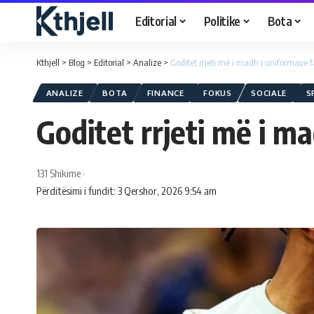
Editorial
Politike
Bota
Kthjell
>
Blog
>
Editorial
>
Analize
>
Goditet rrjeti më i madh i uniformave fa
ANALIZE
BOTA
FINANCE
FOKUS
SOCIALE
S
Goditet rrjeti më i m
131 Shikime
Përditësimi i fundit: 3 Qershor, 2026 9:54 am