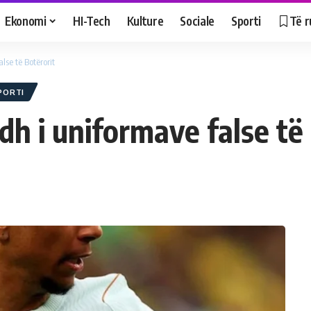
Ekonomi
HI-Tech
Kulture
Sociale
Sporti
Të r
lse të Botërorit
PORTI
adh i uniformave false të