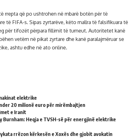
 të rrepta që po ushtrohen në mbarë botën për të
re të FIFA-s. Sipas zyrtarëve, këto mallra të falsifikuara të
g për tifozët përpara fillimit të turneut. Autoritetet kanë
të bëhen vetëm në pikat zyrtare dhe kanë paralajmëruar se
zike, ashtu edhe në ato online.
makinat elektrike
nder 20 milionë euro për mirëmbajtjen
met e Iranit
ndy Burnham: Heqja e TVSH-së për energjinë elektrike
jykata rrëzon kërkesën e Xoxës dhe gjobit avokatin