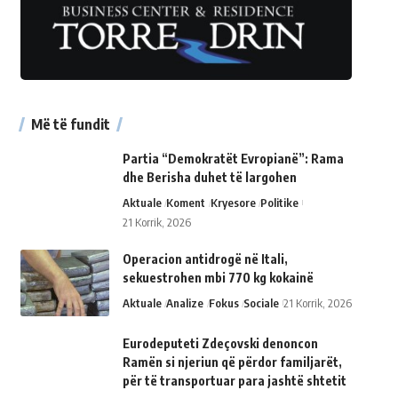
Më të fundit
Partia “Demokratët Evropianë”: Rama
dhe Berisha duhet të largohen
Aktuale
Koment
Kryesore
Politike
21 Korrik, 2026
Operacion antidrogë në Itali,
sekuestrohen mbi 770 kg kokainë
Aktuale
Analize
Fokus
Sociale
21 Korrik, 2026
Eurodeputeti Zdeçovski denoncon
Ramën si njeriun që përdor familjarët,
për të transportuar para jashtë shtetit