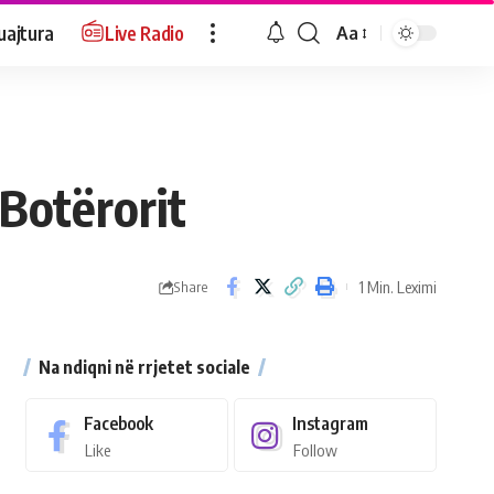
uajtura
Live Radio
Aa
 Botërorit
1 Min. Leximi
Share
Na ndiqni në rrjetet sociale
Facebook
Instagram
Like
Follow