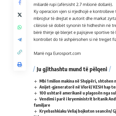
miliardë rupi (afërsisht 2.7 milionë dollarë).
Ky operacion vjen si rrjedhojë e kontrolleve
mbrojtur të drejtat e autorit dhe markat zyrta
cilësisë së dobët synonin të hidheshin në tre
bërë thirrje që blerjet e pajisjeve sportive 
kontrollet do të ashpërsohen si në tregjet fi
Marrë nga Eurosport.com
Ju gjithashtu mund të pëlqeni
Mbi 1 milion makina në Shqipëri, shtohen 
Anijet-gjeneratorë në Vlorë/ KESH hap te
100 ushtarë amerikanë u plagosën nga sul
Vendimi i parë i kryeministrit britanik A
familjare
Kryebashkiaku Veliaj bojkoton seancën/ G