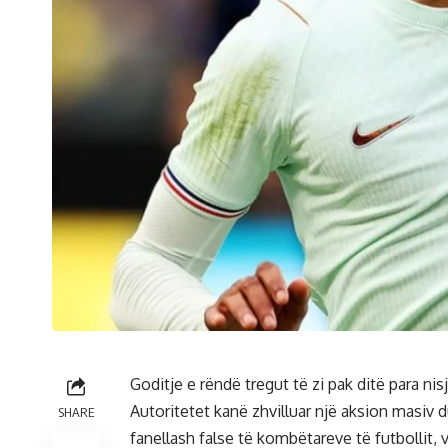
Goditje e rëndë tregut të zi pak ditë para n
Autoritetet kanë zhvilluar një aksion masiv 
SHARE
fanellash false të kombëtareve të futbollit, 