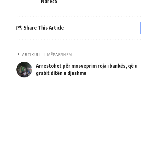
Ndreca
Share This Article
ARTIKULLI I MËPARSHËM
Arrestohet për mosveprim roja i bankës, që u
grabit ditën e djeshme