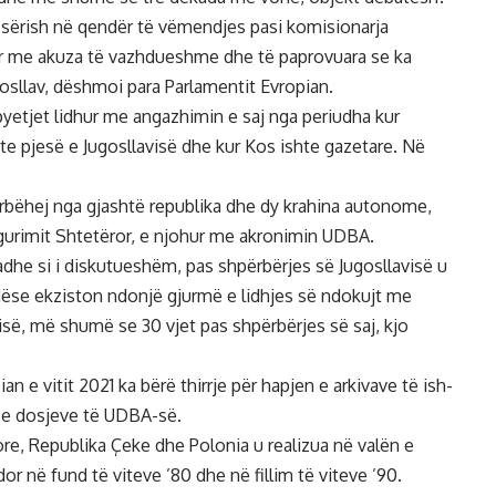
 sërish në qendër të vëmendjes pasi komisionarja
lur me akuza të vazhdueshme dhe të paprovuara se ka
sllav, dëshmoi para Parlamentit Evropian.
 pyetjet lidhur me angazhimin e saj nga periudha kur
ishte pjesë e Jugosllavisë dhe kur Kos ishte gazetare. Në
përbëhej nga gjashtë republika dhe dy krahina autonome,
igurimit Shtetëror, e njohur me akronimin UDBA.
dhe si i diskutueshëm, pas shpërbërjes së Jugosllavisë u
 Nëse ekziston ndonjë gjurmë e lidhjes së ndokujt me
visë, më shumë se 30 vjet pas shpërbërjes së saj, kjo
an e vitit 2021 ka bërë thirrje për hapjen e arkivave të ish-
n e dosjeve të UDBA-së.
re, Republika Çeke dhe Polonia u realizua në valën e
or në fund të viteve ’80 dhe në fillim të viteve ’90.