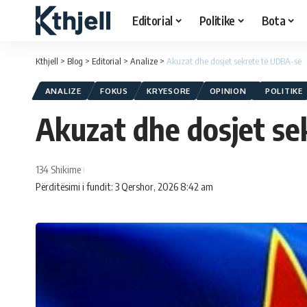
Editorial
Politike
Bota
Kthjell
>
Blog
>
Editorial
>
Analize
>
Akuzat dhe dosjet sekrete të UDBA-së
ANALIZE
FOKUS
KRYESORE
OPINION
POLITIKE
Akuzat dhe dosjet s
134 Shikime
Përditësimi i fundit: 3 Qershor, 2026 8:42 am