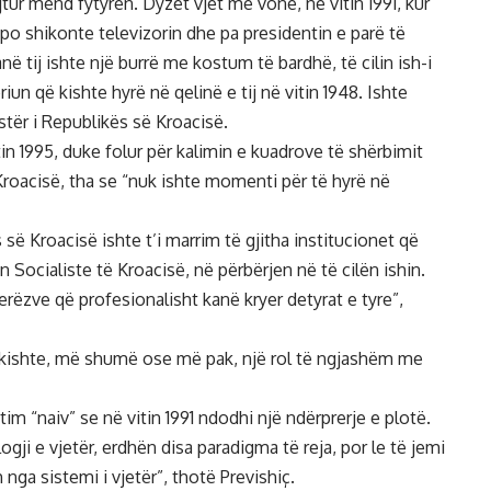
ajtur mend fytyrën. Dyzet vjet më vonë, në vitin 1991, kur
i po shikonte televizorin dhe pa presidentin e parë të
 tij ishte një burrë me kostum të bardhë, të cilin ish-i
riun që kishte hyrë në qelinë e tij në vitin 1948. Ishte
stër i Republikës së Kroacisë.
in 1995, duke folur për kalimin e kuadrove të shërbimit
 Kroacisë, tha se “nuk ishte momenti për të hyrë në
së Kroacisë ishte t’i marrim të gjitha institucionet që
 Socialiste të Kroacisë, në përbërjen në të cilën ishin.
erëzve që profesionalisht kanë kryer detyrat e tyre”,
o kishte, më shumë ose më pak, një rol të ngjashëm me
m “naiv” se në vitin 1991 ndodhi një ndërprerje e plotë.
gji e vjetër, erdhën disa paradigma të reja, por le të jemi
h nga sistemi i vjetër”, thotë Previshiç.