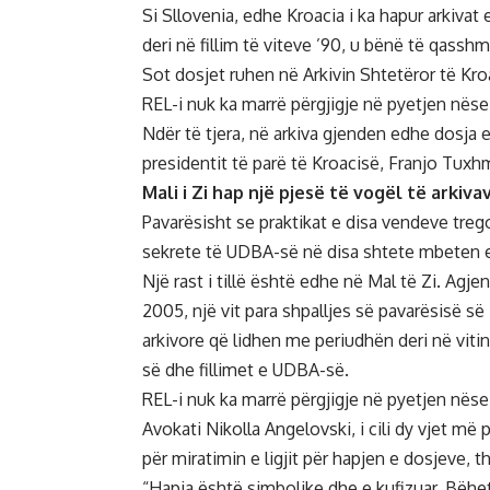
Si Sllovenia, edhe Kroacia i ka hapur arkiva
deri në fillim të viteve ’90, u bënë të qassh
Sot dosjet ruhen në Arkivin Shtetëror të Kro
REL-i nuk ka marrë përgjigje në pyetjen nës
Ndër të tjera, në arkiva gjenden edhe dosja e
presidentit të parë të Kroacisë, Franjo Tuxh
Mali i Zi hap një pjesë të vogël të arkiva
Pavarësisht se praktikat e disa vendeve trego
sekrete të UDBA-së në disa shtete mbeten en
Një rast i tillë është edhe në Mal të Zi. Agj
2005, një vit para shpalljes së pavarësisë së
arkivore që lidhen me periudhën deri në vit
së dhe fillimet e UDBA-së.
REL-i nuk ka marrë përgjigje në pyetjen nëse 
Avokati Nikolla Angelovski, i cili dy vjet më 
për miratimin e ligjit për hapjen e dosjeve, 
“Hapja është simbolike dhe e kufizuar. Bëhe