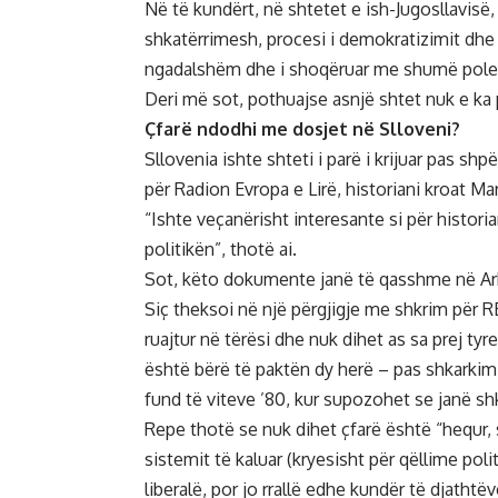
Në të kundërt, në shtetet e ish-Jugosllavisë,
shkatërrimesh, procesi i demokratizimit dhe
ngadalshëm dhe i shoqëruar me shumë pole
Deri më sot, pothuajse asnjë shtet nuk e ka p
Çfarë ndodhi me dosjet në Slloveni?
Sllovenia ishte shteti i parë i krijuar pas shp
për Radion Evropa e Lirë, historiani kroat Mar
“Ishte veçanërisht interesante si për histor
politikën”, thotë ai.
Sot, këto dokumente janë të qasshme në Ark
Siç theksoi në një përgjigje me shkrim për R
ruajtur në tërësi dhe nuk dihet as sa prej tyr
është bërë të paktën dy herë – pas shkarkim
fund të viteve ’80, kur supozohet se janë shk
Repe thotë se nuk dihet çfarë është “hequr, 
sistemit të kaluar (kryesisht për qëllime poli
liberalë, por jo rrallë edhe kundër të djathtëv