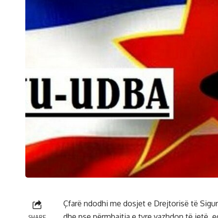
Çfarë ndodhi me dosjet e Drejtorisë të Sigu
dhe pse përmbajtja e tyre vazhdon të jetë,
SHARE