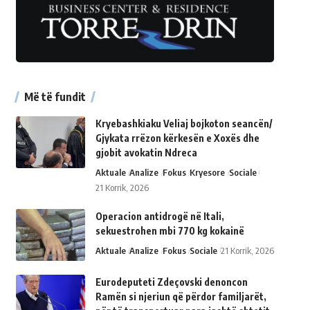
Më të fundit
Kryebashkiaku Veliaj bojkoton seancën/
Gjykata rrëzon kërkesën e Xoxës dhe
gjobit avokatin Ndreca
Aktuale
Analize
Fokus
Kryesore
Sociale
21 Korrik, 2026
Operacion antidrogë në Itali,
sekuestrohen mbi 770 kg kokainë
Aktuale
Analize
Fokus
Sociale
21 Korrik, 2026
Eurodeputeti Zdeçovski denoncon
Ramën si njeriun që përdor familjarët,