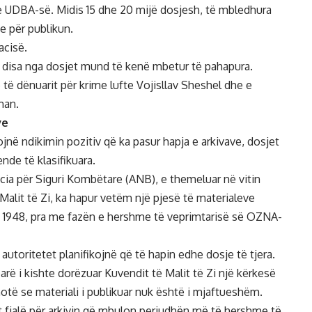
t e UDBA-së. Midis 15 dhe 20 mijë dosjesh, të mbledhura
me për publikun.
acisë.
e disa nga dosjet mund të kenë mbetur të pahapura.
 të dënuarit për krime lufte Vojisllav Sheshel dhe e
man.
ve
jnë ndikimin pozitiv që ka pasur hapja e arkivave, dosjet
de të klasifikuara.
encia për Siguri Kombëtare (ANB), e themeluar në vitin
 Malit të Zi, ka hapur vetëm një pjesë të materialeve
in 1948, pra me fazën e hershme të veprimtarisë së OZNA-
autoritetet planifikojnë që të hapin edhe dosje të tjera.
parë i kishte dorëzuar Kuvendit të Malit të Zi një kërkesë
thotë se materiali i publikuar nuk është i mjaftueshëm.
t fjalë për arkivin që mbulon periudhën më të hershme të