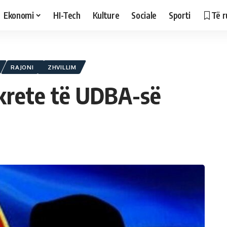
Ekonomi
HI-Tech
Kulture
Sociale
Sporti
Të r
RAJONI
ZHVILLIM
ekrete të UDBA-së