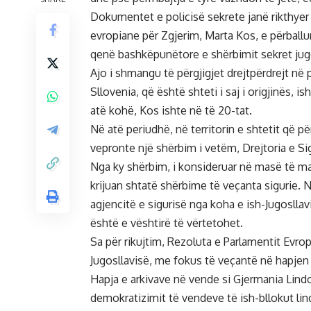
Dokumentet e policisë sekrete janë rikthyer
evropiane për Zgjerim, Marta Kos, e përbal
qenë bashkëpunëtore e shërbimit sekret jugo
Ajo i shmangu të përgjigjet drejtpërdrejt në
Sllovenia, që është shteti i saj i origjinës, 
atë kohë, Kos ishte në të 20-tat.
Në atë periudhë, në territorin e shtetit që 
vepronte një shërbim i vetëm, Drejtoria e S
Nga ky shërbim, i konsideruar në masë të ma
krijuan shtatë shërbime të veçanta sigurie.
agjencitë e sigurisë nga koha e ish-Jugoslla
është e vështirë të vërtetohet.
Sa për rikujtim, Rezoluta e Parlamentit Evropi
Jugosllavisë, me fokus të veçantë në hapje
Hapja e arkivave në vende si Gjermania Lindo
demokratizimit të vendeve të ish-bllokut lind