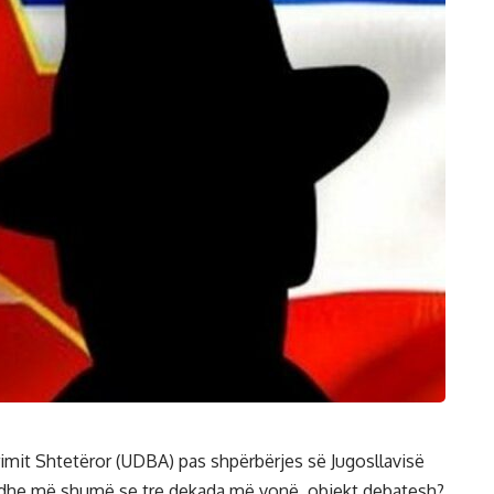
rimit Shtetëror (UDBA) pas shpërbërjes së Jugosllavisë
 edhe më shumë se tre dekada më vonë, objekt debatesh?