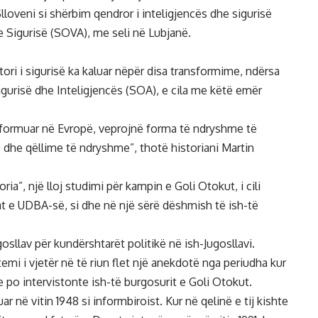
Slloveni si shërbim qendror i inteligjencës dhe sigurisë
e Sigurisë (SOVA), me seli në Lubjanë.
tori i sigurisë ka kaluar nëpër disa transformime, ndërsa
Sigurisë dhe Inteligjencës (SOA), e cila me këtë emër
reformuar në Evropë, veprojnë forma të ndryshme të
 dhe qëllime të ndryshme”, thotë historiani Martin
oria”, një lloj studimi për kampin e Goli Otokut, i cili
 e UDBA-së, si dhe në një sërë dëshmish të ish-të
sllav për kundërshtarët politikë në ish-Jugosllavi.
emi i vjetër në të riun flet një anekdotë nga periudha kur
e po intervistonte ish-të burgosurit e Goli Otokut.
uar në vitin 1948 si
informbiroist
. Kur në qelinë e tij kishte