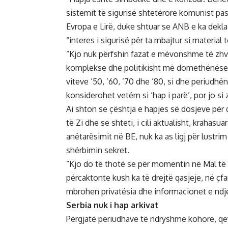
sistemit të sigurisë shtetërore komunist pa
Evropa e Lirë, duke shtuar se ANB e ka dekl
“interes i sigurisë për ta mbajtur si material t
“Kjo nuk përfshin fazat e mëvonshme të zhvi
komplekse dhe politikisht më domethënëse, 
viteve ’50, ’60, ’70 dhe ’80, si dhe periudhën
konsiderohet vetëm si ‘hap i parë’, por jo si 
Ai shton se çështja e hapjes së dosjeve për
të Zi dhe se shteti, i cili aktualisht, krahas
anëtarësimit në BE, nuk ka as ligj për lustri
shërbimin sekret.
“Kjo do të thotë se për momentin në Mal të Z
përcaktonte kush ka të drejtë qasjeje, në ç
mbrohen privatësia dhe informacionet e ndj
Serbia nuk i hap arkivat
Përgjatë periudhave të ndryshme kohore, qev