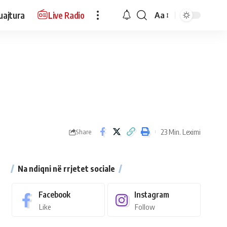
uajtura
Live Radio
Aa
23 Min. Leximi
Share
Na ndiqni në rrjetet sociale
Facebook
Instagram
Like
Follow