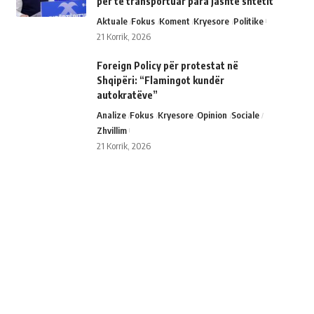
për të transportuar para jashtë shtetit
Aktuale
Fokus
Koment
Kryesore
Politike
21 Korrik, 2026
Foreign Policy për protestat në
Shqipëri: “Flamingot kundër
autokratëve”
Analize
Fokus
Kryesore
Opinion
Sociale
Zhvillim
21 Korrik, 2026