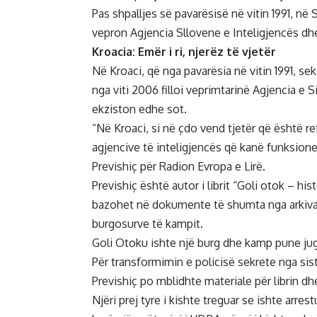
Pas shpalljes së pavarësisë në vitin 1991, në 
vepron Agjencia Sllovene e Inteligjencës dh
Kroacia: Emër i ri, njerëz të vjetër
Në Kroaci, që nga pavarësia në vitin 1991, sek
nga viti 2006 filloi veprimtarinë Agjencia e 
ekziston edhe sot.
“Në Kroaci, si në çdo vend tjetër që është 
agjencive të inteligjencës që kanë funksione
Previshiç për Radion Evropa e Lirë.
Previshiç është autor i librit “Goli otok – hist
bazohet në dokumente të shumta nga arkivat
burgosurve të kampit.
Goli Otoku ishte një burg dhe kamp pune jugo
Për transformimin e policisë sekrete nga sist
Previshiç po mblidhte materiale për librin dh
Njëri prej tyre i kishte treguar se ishte arrest