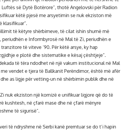
s Luftës së Dytë Botërore”, thotë Angelovski për Radion
asifikuar këtë pjesë me arsyetimin se nuk ekziston më
ë klasifikuar”.
llimit të këtyre shërbimeve, të cilat ishin shumë më
periudhën e Informbyrosë në Mal të Zi, periudhën e
 tranzitore të viteve ’90. Për këtë arsye, ky hap
zgjidhje e plotë dhe sistematike e kësaj çështjeje”.
 dekada të tëra ndodhet në një vakum institucional në Mal
uar me vendet e tjera të Ballkanit Perëndimor, është më afër
m dhe as ligje për vetting-un në shërbimin publik dhe në
i nuk ekziston një kornizë e unifikuar ligjore që do të
farë kushtesh, në çfarë mase dhe në çfarë mënyre
eshme të sigurisë”.
eri të ndryshme në Serbi kanë premtuar se do t’i hapin