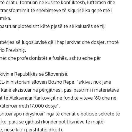
 të cilat u formuan në kushte konfliktesh, luftërash dhe
 transformimit të shërbimeve të sigurisë ka qenë më i
mika.
astruar plotësisht këtë pjesë të së kaluarës së tij.
ërbërjes së Jugosllavisë që i hapi arkivat dhe dosjet, thotë
io Previshiç.
ianët dhe profesionistët e fushës, ashtu edhe për
ivin e Republikës së Sllovenisë.
EL-in historiani slloven Bozho Repe, “arkivat nuk janë
e kanë ekzistuar në përgjithësi, pasi pastrimi i materialeve
it të
Aleksandar Rankoviçit
në fund të viteve ’60 dhe në
atërruar rreth 17.000 dosje”.
shtuar apo ndryshuar” nga të dhënat e policisë sekrete të
tike, para së gjithash kundër politikanëve të majtë-
e, nëse kjo i përshtatej dikujt).