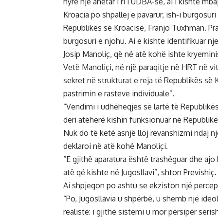
hyrë një anëtar i ri i UDBA-së, ai i kishte mb
Kroacia po shpallej e pavarur, ish-i burgosur
Republikës së Kroacisë, Franjo Tuxhman. Pranë
burgosuri e njohu. Ai e kishte identifikuar nje
Josip Manoliç, që në atë kohë ishte kryemini
Vetë Manoliçi, në një paraqitje në HRT në vit
sekret në strukturat e reja të Republikës së
pastrimin e rasteve individuale”.
“Vendimi i udhëheqjes së lartë të Republikës 
deri atëherë kishin funksionuar në Republikën
Nuk do të ketë asnjë lloj revanshizmi ndaj nj
deklaroi në atë kohë Manoliçi.
“E gjithë aparatura është trashëguar dhe aj
atë që kishte në Jugosllavi”, shton Previshiç.
Ai shpjegon po ashtu se ekziston një percepti
“Po, Jugosllavia u shpërbë, u shemb një ideolo
realistë: i gjithë sistemi u mor përsipër sëris