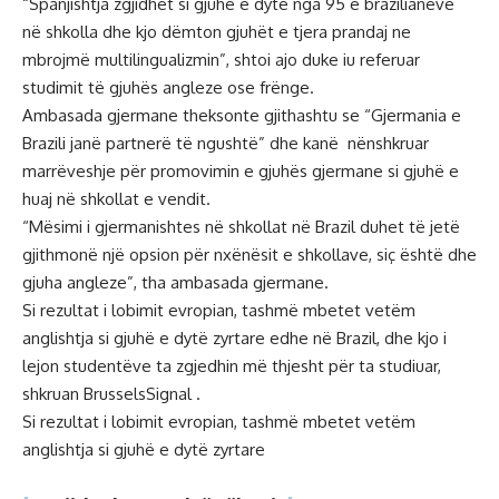
“Spanjishtja zgjidhet si gjuhë e dytë nga 95 e brazilianëve
në shkolla dhe kjo dëmton gjuhët e tjera prandaj ne
mbrojmë multilingualizmin”, shtoi ajo duke iu referuar
studimit të gjuhës angleze ose frënge.
Ambasada gjermane theksonte gjithashtu se “Gjermania e
Brazili janë partnerë të ngushtë” dhe kanë nënshkruar
marrëveshje për promovimin e gjuhës gjermane si gjuhë e
huaj në shkollat e vendit.
“Mësimi i gjermanishtes në shkollat në Brazil duhet të jetë
gjithmonë një opsion për nxënësit e shkollave, siç është dhe
gjuha angleze”, tha ambasada gjermane.
Si rezultat i lobimit evropian, tashmë mbetet vetëm
anglishtja si gjuhë e dytë zyrtare edhe në Brazil, dhe kjo i
lejon studentëve ta zgjedhin më thjesht për ta studiuar,
shkruan BrusselsSignal .
Si rezultat i lobimit evropian, tashmë mbetet vetëm
anglishtja si gjuhë e dytë zyrtare