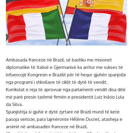
Ambasada franceze në Brazil, së bashku me misionet
diplomatike të Italisë e Gjermanisë ka arritur me sukses të
infuencojë Kongresin e Brazilit për të hequr gjuhën spanjolle
nga programi i shkollave të ciklit të dytë të vendit.
Kurrikulat e reja të aprovuar nga parlamenti vendit disa ditë
më parë presin tashmë firmën e presidentit Luiz Inácio Lula
da Silva.
Spanjishtja si gjuhë e dytë zyrtare në Brazil mund të ketë
pasoja serioze, para lajmëronte Hélène Ducret, atasheja e
arsimit në ambasadën franceze në Brazil.