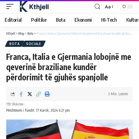
Aa
Editorial
Politike
Bota
Ekonomi
HI-Tech
Kultur
Kthjell
>
Blog
>
Bota
>
Franca, Italia e Gjermania lobojnë me qeverinë braziliane kundër përdorimit të gjuhës spanjolle
BOTA
SOCIALE
Franca, Italia e Gjermania lobojnë me
qeverinë braziliane kundër
përdorimit të gjuhës spanjolle
2 Min. Leximi
159 Shikime
Përditësimi i fundit: 17 Korrik, 2024 6:21 pm