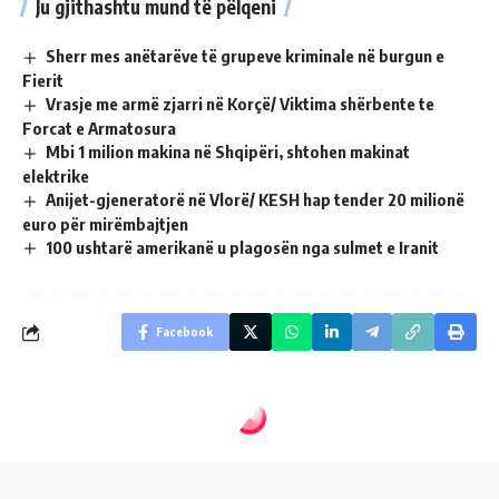
Ju gjithashtu mund të pëlqeni
Sherr mes anëtarëve të grupeve kriminale në burgun e
Fierit
Vrasje me armë zjarri në Korçë/ Viktima shërbente te
Forcat e Armatosura
Mbi 1 milion makina në Shqipëri, shtohen makinat
elektrike
Anijet-gjeneratorë në Vlorë/ KESH hap tender 20 milionë
euro për mirëmbajtjen
100 ushtarë amerikanë u plagosën nga sulmet e Iranit
Facebook