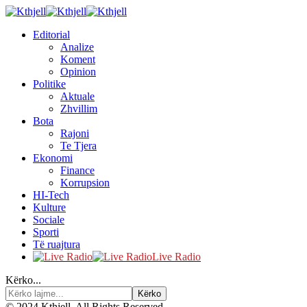
Editorial
Analize
Koment
Opinion
Politike
Aktuale
Zhvillim
Bota
Rajoni
Te Tjera
Ekonomi
Finance
Korrupsion
HI-Tech
Kulture
Sociale
Sporti
Të ruajtura
Live Radio
Kërko...
© 2024 Kthjell. All Rights Reserved.