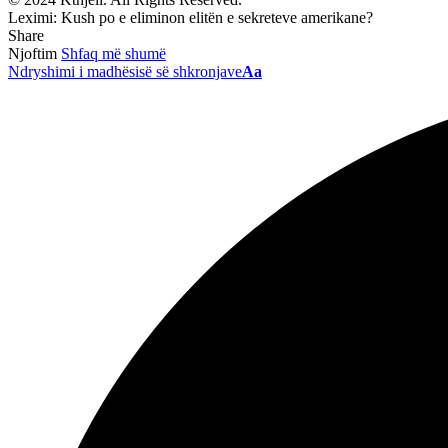
Leximi:
Kush po e eliminon elitën e sekreteve amerikane?
Share
Njoftim
Shfaq më shumë
Ndryshimi i madhësisë së shkronjave
Aa