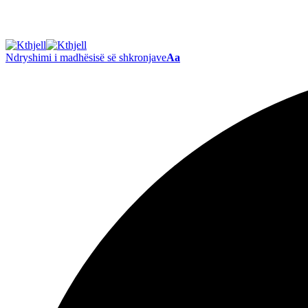
Ndryshimi i madhësisë së shkronjave
Aa