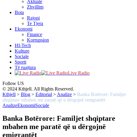
Aktuale
Zhvillim
Bota
Rajoni
Te Tjera
Ekonomi
Finance
Korrupsion
HI-Tech
Kulture
Sociale
Sporti
Të ruajtura
Live Radio
Follow US
© 2024 Kthjell. All Rights Reserved.
Kthjell
>
Blog
>
Editorial
>
Analize
>
Banka Botërore: Familjet
shqiptare mbahen me paratë që u dërgojnë emigrantët
Analize
Ekonomi
Sociale
Banka Botërore: Familjet shqiptare
mbahen me paratë që u dërgojnë
emigrantët