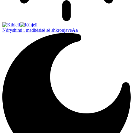
Ndryshimi i madhësisë së shkronjave
Aa