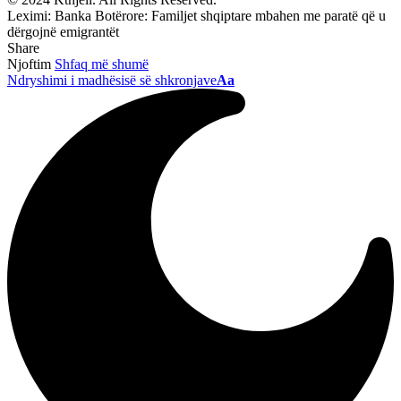
Leximi:
Banka Botërore: Familjet shqiptare mbahen me paratë që u
dërgojnë emigrantët
Share
Njoftim
Shfaq më shumë
Ndryshimi i madhësisë së shkronjave
Aa