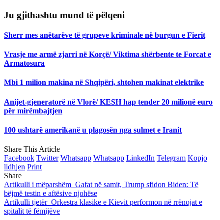
Ju gjithashtu mund të pëlqeni
Sherr mes anëtarëve të grupeve kriminale në burgun e Fierit
Vrasje me armë zjarri në Korçë/ Viktima shërbente te Forcat e
Armatosura
Mbi 1 milion makina në Shqipëri, shtohen makinat elektrike
Anijet-gjeneratorë në Vlorë/ KESH hap tender 20 milionë euro
për mirëmbajtjen
100 ushtarë amerikanë u plagosën nga sulmet e Iranit
Share This Article
Facebook
Twitter
Whatsapp
Whatsapp
LinkedIn
Telegram
Kopjo
lidhjen
Print
Share
Artikulli i mëparshëm
Gafat në samit, Trump sfidon Biden: Të
bëjmë testin e aftësive njohëse
Artikulli tjetër
Orkestra klasike e Kievit performon në rrënojat e
spitalit të fëmijëve