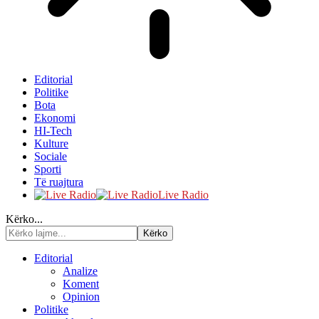
Editorial
Politike
Bota
Ekonomi
HI-Tech
Kulture
Sociale
Sporti
Të ruajtura
Live Radio
Kërko...
Editorial
Analize
Koment
Opinion
Politike