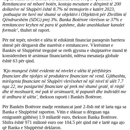
Remitancave në mbarë botën, kostoja mesatare e dërgimit të 200
dollarëve në Shqipëri është 8.7% në tremujorin e katërt 2023,
pothuajse tre herë më shumë se objektivi i Objektivit për Zhvillim të
Qëndrueshëm (SDG) prej 3%. Banka Botërore vlerëson se 37% e
remitancave kryhen në para të gatshme, duke anashkaluar kanalet
formale’
, thuhet në raport.
Për më tepër, nivelet e ulëta të edukimit financiar paraqesin barriera
shtesë për dërguesit dhe marrësit e remitancave. Vlerësimet e
Bankës së Shqipërisë tregojnë se rreth gjysma e shqiptarëve mund të
konsiderohen të arsimuar financiarisht, ndërsa mesatarja globale
është 63 për qind.
‘Kjo mungesë është evidente në nivelet e ulëta të përfshirjes
financiare dhe njohjes së produkteve financiare në vend. Gjithashtu,
mirëqenia financiare në Shqipëri vlerësohet në një nivel të ulët 7.7
nga 22, me pasigurinë financiare që prek më shumë gratë, të rinjtë
dhe të moshuarit, më pak të arsimuarit, të papunët dhe individët me
të ardhura të ulëta’,
thekson raporti i Bankës Botërore.
Për Bankën Botërore madje remitancat janë 2-fish më të larta nga sa
Banka e Shqipërisë raporton. Vitin e shkuar u dërguan nga
emigrantët gjithësej 1.9 miliardë euro, thekson Banka Botërore.
Shifra është 971 milionë euro ose 104.5 për qind më e lartë nga ajo
që Banka e Shqipërisë deklaron.