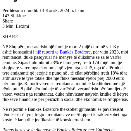
Përditësimi i fundit: 13 Korrik, 2024 5:15 am
143 Shikime
Share
3 Min. Leximi
SHARE
Në Shqipëri, mesatarisht një familje mori 2 mijë euro në vit. Ky
është konstatimi i
një raporti të Bankës Botërore
, për vitin 2023, mbi
remitancat, duke pasqyruar në mënyrë të dukshme se sa të varfër
jemi ne. Sipas hulumtimit 23% e familjeve, rreth 174 mijë familje
shqiptare varen nga ekonomia që vjen nga jashtë, nga të afërmit e
tyre emigrantë që jetojnë e punojnë , të cilat përbëjnë rreth 18% të të
ardhurave të tyre totale dhe një fluks mesatar vjetor prej 2000 euro
për familje. Raporti vëren se remitancat mund të kreditohen me një
rënie prej 8 pikë përqindjeje të varfërisë, veçanërisht për familjet që
varen vetëm nga remitancat, duke nënvizuar natyrën kritike të këtyre
flukseve financiare për peizazhin social dhe ekonomik të Shqipërisë.
Në raportin e Bankës Botërorë theksohet gjithashtu se pavarësisht
rëndësisë së tyre, tregu i remitancave në Shqipëri karakterizohet nga
kosto të larta dhe joefikasitet të konsiderueshëm.
‘Sipas bazës së të dhënave të Bankës Botërore për Çmimet e