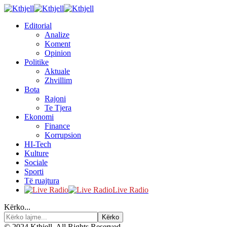
Editorial
Analize
Koment
Opinion
Politike
Aktuale
Zhvillim
Bota
Rajoni
Te Tjera
Ekonomi
Finance
Korrupsion
HI-Tech
Kulture
Sociale
Sporti
Të ruajtura
Live Radio
Kërko...
© 2024 Kthjell. All Rights Reserved.