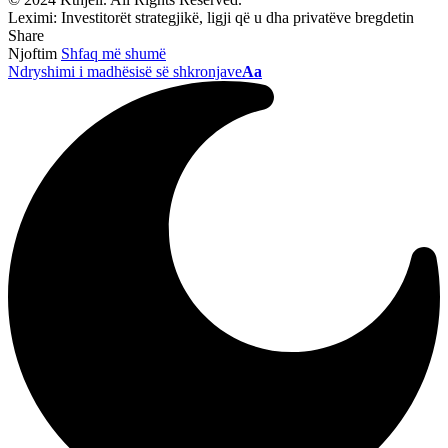
Leximi:
Investitorët strategjikë, ligji që u dha privatëve bregdetin
Share
Njoftim
Shfaq më shumë
Ndryshimi i madhësisë së shkronjave
Aa