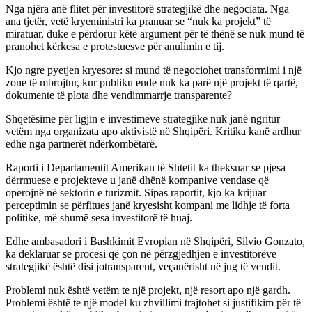
Nga njëra anë flitet për investitorë strategjikë dhe negociata. Nga
ana tjetër, vetë kryeministri ka pranuar se “nuk ka projekt” të
miratuar, duke e përdorur këtë argument për të thënë se nuk mund të
pranohet kërkesa e protestuesve për anulimin e tij.
Kjo ngre pyetjen kryesore: si mund të negociohet transformimi i një
zone të mbrojtur, kur publiku ende nuk ka parë një projekt të qartë,
dokumente të plota dhe vendimmarrje transparente?
Shqetësime për ligjin e investimeve strategjike nuk janë ngritur
vetëm nga organizata apo aktivistë në Shqipëri. Kritika kanë ardhur
edhe nga partnerët ndërkombëtarë.
Raporti i Departamentit Amerikan të Shtetit ka theksuar se pjesa
dërrmuese e projekteve u janë dhënë kompanive vendase që
operojnë në sektorin e turizmit. Sipas raportit, kjo ka krijuar
perceptimin se përfitues janë kryesisht kompani me lidhje të forta
politike, më shumë sesa investitorë të huaj.
Edhe ambasadori i Bashkimit Evropian në Shqipëri, Silvio Gonzato,
ka deklaruar se procesi që çon në përzgjedhjen e investitorëve
strategjikë është disi jotransparent, veçanërisht në jug të vendit.
Problemi nuk është vetëm te një projekt, një resort apo një gardh.
Problemi është te një model ku zhvillimi trajtohet si justifikim për të