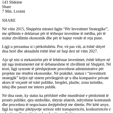
143 Shikime
Share
7 Min. Leximi
SHARE
Në vitin 2015, Shqipëria miratoi ligjin “Për Investimet Strategjike”,
me qëllimin e deklaruar për të tërhequr investime të mëdha, për të
nxitur zhvillimin ekonomik dhe për të hapur vende të reja pune.
Ligji u prezantua si i përkohshëm. Por, vit pas viti, ai është shtyrë
disa herë dhe aktualisht është lënë në fuqi deri në vitin 2027.
Ajo që nisi si mekanizëm për të lehtësuar investimet, është kthyer në
një nga instrumentet më të debatueshme të zhvillimit në Shqipëri. Në
teori, ligji synonte të përshpejtonte procedurat administrative për
projekte me rëndësi ekonomike. Në praktikë, statusi i “investitorit
strategjik” krijoi një sistem privilegjesh që u dha kompanive private
akses të veçantë në tokë publike, bregdet, plazhe, zona turistike,
ishuj dhe pasuri me interes publik.
Në disa raste, ky status ka përfshirë edhe mundësinë e përdorimit të
pronës publike, qira simbolike, shtyrje afatesh, ndryshime kontratash
dhe procedura të negociuara drejtpërdrejt me shtetin. Për këtë arsye,
ligji ka ngritur pikëpyetje serioze mbi transparencën, konkurrencën e