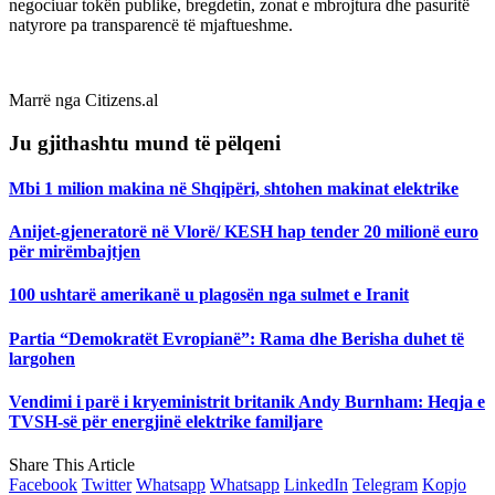
negociuar tokën publike, bregdetin, zonat e mbrojtura dhe pasuritë
natyrore pa transparencë të mjaftueshme.
Marrë nga Citizens.al
Ju gjithashtu mund të pëlqeni
Mbi 1 milion makina në Shqipëri, shtohen makinat elektrike
Anijet-gjeneratorë në Vlorë/ KESH hap tender 20 milionë euro
për mirëmbajtjen
100 ushtarë amerikanë u plagosën nga sulmet e Iranit
Partia “Demokratët Evropianë”: Rama dhe Berisha duhet të
largohen
Vendimi i parë i kryeministrit britanik Andy Burnham: Heqja e
TVSH-së për energjinë elektrike familjare
Share This Article
Facebook
Twitter
Whatsapp
Whatsapp
LinkedIn
Telegram
Kopjo