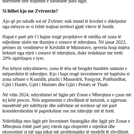
ndershme dhe trajtimin e barabartë para ligjit.
Si lidhet kjo me Zvërnecin?
Ajo që po ndodh sot në Zvërnec nuk mund të lexohet e shkëputur
nga mënyra se si është trajtuar territori gjatë viteve të fundit.
Hapat e parë për t’i hapur rrugë projekteve të mëdha në zona të
ndjeshme nisën me tkurrjen e zonave të mbrojtura. Në janar 2022,
përmes dy vendimeve të Këshillit të Ministrave, qeveria hoqi mijëra
hektarë nga rrjeti i zonave të mbrojtura, duke reduktuar me rreth
20% sipërfaqen e tyre.
Pas këtyre ndryshimeve, zona të tëra në bregdet humbën statusin e
mëparshëm të mbrojtjes. Kjo i hapi rrugë investimeve në hapësira si
zona urbane e Ksamilit, plazhi i Manastirit, Pasqyrat, Pulëbardhat,
Gjiri i Hartës, Gjiri i Marinës dhe Gjiri i Pemës së Thatë.
Në vitin 2024, ndryshimet në ligjin për Zonat e Mbrojtura e çuan më
tej këtë proces. Nën argumentin e zhvillimit të turizmit, u zgjeruan
mundësitë për ndërhyrje dhe ndërtime në territore që më parë
konsideroheshin të paprekshme ose me mbrojtje më të fortë.
Ndërlidhja mes ligjit për Investimet Strategjike dhe ligjit për Zonat e
Mbrojtura është parë prej vitesh nga ekspertët e mjedisit dhe
ekonomisë si një nga pikat më problematike të modelit të zhvillimit.