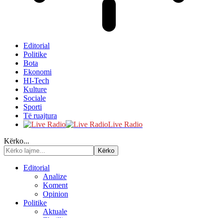
Editorial
Politike
Bota
Ekonomi
HI-Tech
Kulture
Sociale
Sporti
Të ruajtura
Live Radio
Kërko...
Editorial
Analize
Koment
Opinion
Politike
Aktuale