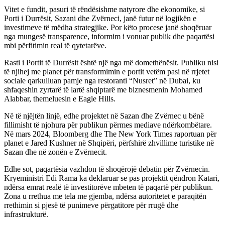
Vitet e fundit, pasuri të rëndësishme natyrore dhe ekonomike, si
Porti i Durrësit, Sazani dhe Zvërneci, janë futur në logjikën e
investimeve të mëdha strategjike. Por këto procese janë shoqëruar
nga mungesë transparence, informim i vonuar publik dhe paqartësi
mbi përfitimin real të qytetarëve.
Rasti i Portit të Durrësit është një nga më domethënësit. Publiku nisi
të njihej me planet për transformimin e portit vetëm pasi në rrjetet
sociale qarkulluan pamje nga restoranti “Nusret” në Dubai, ku
shfaqeshin zyrtarë të lartë shqiptarë me biznesmenin Mohamed
Alabbar, themeluesin e Eagle Hills.
Në të njëjtën linjë, edhe projektet në Sazan dhe Zvërnec u bënë
fillimisht të njohura për publikun përmes mediave ndërkombëtare.
Në mars 2024, Bloomberg dhe The New York Times raportuan për
planet e Jared Kushner në Shqipëri, përfshirë zhvillime turistike në
Sazan dhe në zonën e Zvërnecit.
Edhe sot, paqartësia vazhdon të shoqërojë debatin për Zvërnecin.
Kryeministri Edi Rama ka deklaruar se pas projektit qëndron Katari,
ndërsa emrat realë të investitorëve mbeten të paqartë për publikun.
Zona u rrethua me tela me gjemba, ndërsa autoritetet e paraqitën
rrethimin si pjesë të punimeve përgatitore për rrugë dhe
infrastrukturë.