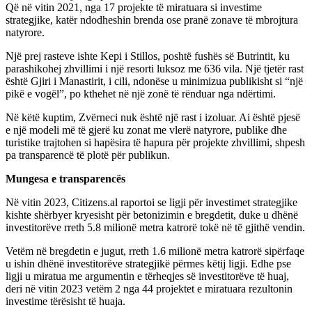
Që në vitin 2021, nga 17 projekte të miratuara si investime
strategjike, katër ndodheshin brenda ose pranë zonave të mbrojtura
natyrore.
Një prej rasteve ishte Kepi i Stillos, poshtë fushës së Butrintit, ku
parashikohej zhvillimi i një resorti luksoz me 636 vila. Një tjetër rast
është Gjiri i Manastirit, i cili, ndonëse u minimizua publikisht si “një
pikë e vogël”, po kthehet në një zonë të rënduar nga ndërtimi.
Në këtë kuptim, Zvërneci nuk është një rast i izoluar. Ai është pjesë
e një modeli më të gjerë ku zonat me vlerë natyrore, publike dhe
turistike trajtohen si hapësira të hapura për projekte zhvillimi, shpesh
pa transparencë të plotë për publikun.
Mungesa e transparencës
Në vitin 2023, Citizens.al raportoi se ligji për investimet strategjike
kishte shërbyer kryesisht për betonizimin e bregdetit, duke u dhënë
investitorëve rreth 5.8 milionë metra katrorë tokë në të gjithë vendin.
Vetëm në bregdetin e jugut, rreth 1.6 milionë metra katrorë sipërfaqe
u ishin dhënë investitorëve strategjikë përmes këtij ligji. Edhe pse
ligji u miratua me argumentin e tërheqjes së investitorëve të huaj,
deri në vitin 2023 vetëm 2 nga 44 projektet e miratuara rezultonin
investime tërësisht të huaja.