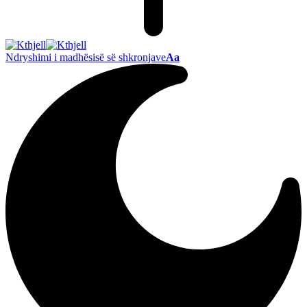
Ndryshimi i madhësisë së shkronjave
Aa