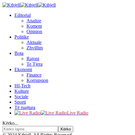
Editorial
Analize
Koment
Opinion
Politike
Aktuale
Zhvillim
Bota
Rajoni
Te Tjera
Ekonomi
Finance
Korrupsion
HI-Tech
Kulture
Sociale
Sporti
Të ruajtura
Live Radio
Kërko...
© 2024 Kthjell. All Rights Reserved.