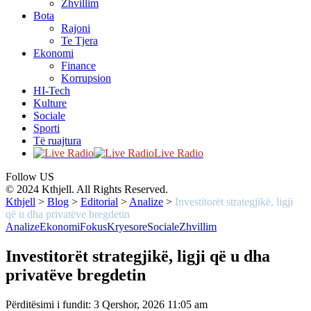
Zhvillim
Bota
Rajoni
Te Tjera
Ekonomi
Finance
Korrupsion
HI-Tech
Kulture
Sociale
Sporti
Të ruajtura
Live Radio
Follow US
© 2024 Kthjell. All Rights Reserved.
Kthjell
>
Blog
>
Editorial
>
Analize
>
Investitorët strategjikë, ligji
që u dha privatëve bregdetin
Analize
Ekonomi
Fokus
Kryesore
Sociale
Zhvillim
Investitorët strategjikë, ligji që u dha
privatëve bregdetin
Përditësimi i fundit: 3 Qershor, 2026 11:05 am