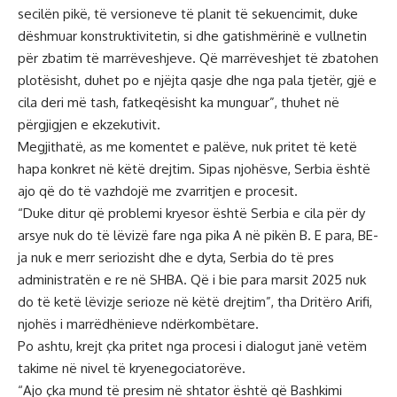
secilën pikë, të versioneve të planit të sekuencimit, duke
dëshmuar konstruktivitetin, si dhe gatishmërinë e vullnetin
për zbatim të marrëveshjeve. Që marrëveshjet të zbatohen
plotësisht, duhet po e njëjta qasje dhe nga pala tjetër, gjë e
cila deri më tash, fatkeqësisht ka munguar”, thuhet në
përgjigjen e ekzekutivit.
Megjithatë, as me komentet e palëve, nuk pritet të ketë
hapa konkret në këtë drejtim. Sipas njohësve, Serbia është
ajo që do të vazhdojë me zvarritjen e procesit.
“Duke ditur që problemi kryesor është Serbia e cila për dy
arsye nuk do të lëvizë fare nga pika A në pikën B. E para, BE-
ja nuk e merr seriozisht dhe e dyta, Serbia do të pres
administratën e re në SHBA. Që i bie para marsit 2025 nuk
do të ketë lëvizje serioze në këtë drejtim”, tha Dritëro Arifi,
njohës i marrëdhënieve ndërkombëtare.
Po ashtu, krejt çka pritet nga procesi i dialogut janë vetëm
takime në nivel të kryenegociatorëve.
“Ajo çka mund të presim në shtator është që Bashkimi