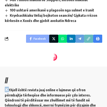
elektrike
100 ushtarë amerikanë u plagosën nga sulmet e Iranit
Kryebashkiaku Veliaj bojkoton seancën/ Gjykata rrëzon
kërkesën e Xoxës dhe gjobit avokatin Ndreca
Facebook
//
K
thjell është revista juaj online e lajmeve që ofron
përmbajtje tërheqëse dhe informuese për çdo interes.
Qëndroni të përditësuar me zhvillimet më të fundit në
teknologji dhe shkencë, merrni frymëzim për dizajnin dhe