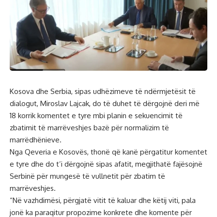
Kosova dhe Serbia, sipas udhëzimeve të ndërmjetësit të
dialogut, Miroslav Lajcak, do të duhet të dërgojnë deri më
18 korrik komentet e tyre mbi planin e sekuencimit të
zbatimit të marrëveshjes bazë për normalizim të
marrëdhënieve.
Nga Qeveria e Kosovës, thonë që kanë përgatitur komentet
e tyre dhe do t’i dërgojnë sipas afatit, megjithatë fajësojnë
Serbinë për mungesë të vullnetit për zbatim të
marrëveshjes.
“Në vazhdimësi, përgjatë vitit të kaluar dhe këtij viti, pala
jonë ka paraqitur propozime konkrete dhe komente për