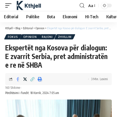
Aa
Editorial
Politike
Bota
Ekonomi
HI-Tech
Kultur
Kthjell
>
Blog
>
Editorial
>
Opinion
>
Ekspertët nga Kosova për dialogun: E zvarrit Serbia, pret administratën e re në SHBA
FOKUS
OPINION
RAJONI
ZHVILLIM
Ekspertët nga Kosova për dialogun:
E zvarrit Serbia, pret administratën
e re në SHBA
3 Min. Leximi
160 Shikime
Përditësimi i fundit: 18 Korrik, 2024 7:05 am