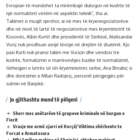
Evropian të mundohet ta mirëmbajë dialogun në kushte të
një normaliteti vetëm në aspektin teknik”, tha ai.
Takimet e muajit qershor, ai në mes të kryenegociatorëve
dhe në nivel të lartë të negociatorëve mes kryeministrit të
Kosovës, Albin Kurtit dhe presidentit të Serbisë, Aleksandar
Vuciç nuk prodhuan asnjë lëvizje në drejtim të zbatimit. Kjo
pasi Kurti nuk pranoi takim me Vuciçin dhe vendosi tre
kushte, formalizmin e marrëveshjes bazike të normalizimit,
tërheqjen e letrës së ish-kryeministres serbe, Ana Brnabiç si
dhe dorëzimin e Milan Radojiciç, personit përgjegjës për
sulmin në Banjskë.
Ju gjithashtu mund të pëlqeni
Sherr mes anëtarëve të grupeve kriminale në burgun e
Fierit
Vrasje me armë zjarri në Korçë/ Viktima shërbente te
Forcat e Armatosura
Mbi 1 milion makina në Shqipëri, shtohen makinat