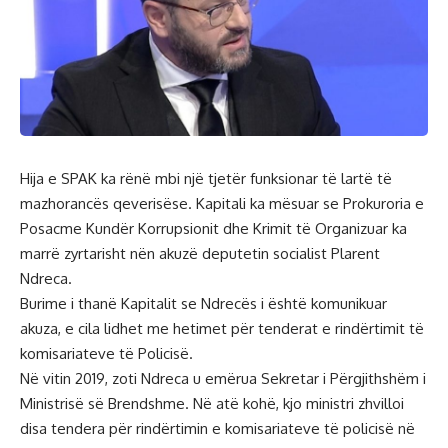
Hija e SPAK ka rënë mbi një tjetër funksionar të lartë të
mazhorancës qeverisëse.
Kapitali
ka mësuar se Prokuroria e
Posacme Kundër Korrupsionit dhe Krimit të Organizuar ka
marrë zyrtarisht nën akuzë deputetin socialist Plarent
Ndreca.
Burime i thanë Kapitalit se Ndrecës i është komunikuar
akuza, e cila lidhet me hetimet për tenderat e rindërtimit të
komisariateve të Policisë.
Në vitin 2019, zoti Ndreca u emërua Sekretar i Përgjithshëm i
Ministrisë së Brendshme. Në atë kohë, kjo ministri zhvilloi
disa tendera për rindërtimin e komisariateve të policisë në