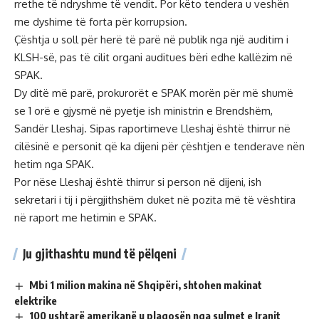
rrethe të ndryshme të vendit. Por këto tendera u veshën
me dyshime të forta për korrupsion.
Çështja u soll për herë të parë në publik nga një auditim i
KLSH-së, pas të cilit organi auditues bëri edhe kallëzim në
SPAK.
Dy ditë më parë, prokurorët e SPAK morën për më shumë
se 1 orë e gjysmë në pyetje ish ministrin e Brendshëm,
Sandër Lleshaj. Sipas raportimeve Lleshaj është thirrur në
cilësinë e personit që ka dijeni për çështjen e tenderave nën
hetim nga SPAK.
Por nëse Lleshaj është thirrur si person në dijeni, ish
sekretari i tij i përgjithshëm duket në pozita më të vështira
në raport me hetimin e SPAK.
Ju gjithashtu mund të pëlqeni
Mbi 1 milion makina në Shqipëri, shtohen makinat
elektrike
100 ushtarë amerikanë u plagosën nga sulmet e Iranit