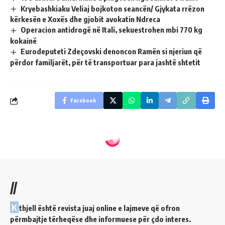
Kryebashkiaku Veliaj bojkoton seancën/ Gjykata rrëzon
kërkesën e Xoxës dhe gjobit avokatin Ndreca
Operacion antidrogë në Itali, sekuestrohen mbi 770 kg
kokainë
Eurodeputeti Zdeçovski denoncon Ramën si njeriun që
përdor familjarët, për të transportuar para jashtë shtetit
Facebook
//
K
thjell është revista juaj online e lajmeve që ofron
përmbajtje tërheqëse dhe informuese për çdo interes.