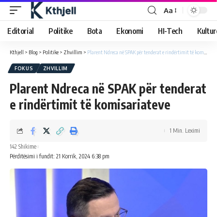
Aa
Editorial
Politike
Bota
Ekonomi
HI-Tech
Kultur
Kthjell
>
Blog
>
Politike
>
Zhvillim
>
Plarent Ndreca në SPAK për tenderat e rindërtimit të komisariateve
FOKUS
ZHVILLIM
Plarent Ndreca në SPAK për tenderat
e rindërtimit të komisariateve
1 Min. Leximi
142 Shikime
Përditësimi i fundit: 21 Korrik, 2024 6:38 pm