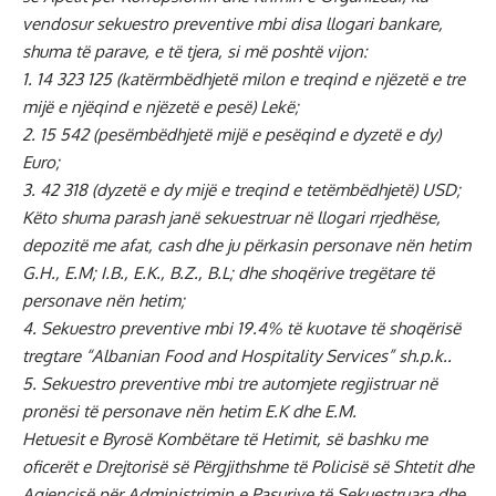
vendosur sekuestro preventive mbi disa llogari bankare,
shuma të parave, e të tjera, si më poshtë vijon:
1. 14 323 125 (katërmbëdhjetë milon e treqind e njëzetë e tre
mijë e njëqind e njëzetë e pesë) Lekë;
2. 15 542 (pesëmbëdhjetë mijë e pesëqind e dyzetë e dy)
Euro;
3. 42 318 (dyzetë e dy mijë e treqind e tetëmbëdhjetë) USD;
Këto shuma parash janë sekuestruar në llogari rrjedhëse,
depozitë me afat, cash dhe ju përkasin personave nën hetim
G.H., E.M; I.B., E.K., B.Z., B.L; dhe shoqërive tregëtare të
personave nën hetim;
4. Sekuestro preventive mbi 19.4% të kuotave të shoqërisë
tregtare “Albanian Food and Hospitality Services” sh.p.k..
5. Sekuestro preventive mbi tre automjete regjistruar në
pronësi të personave nën hetim E.K dhe E.M.
Hetuesit e Byrosë Kombëtare të Hetimit, së bashku me
oficerët e Drejtorisë së Përgjithshme të Policisë së Shtetit dhe
Agjencisë për Administrimin e Pasurive të Sekuestruara dhe