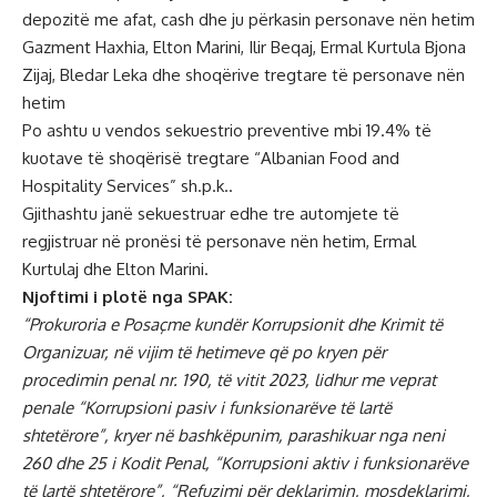
depozitë me afat, cash dhe ju përkasin personave nën hetim
Gazment Haxhia, Elton Marini, Ilir Beqaj, Ermal Kurtula Bjona
Zijaj, Bledar Leka dhe shoqërive tregtare të personave nën
hetim
Po ashtu u vendos sekuestrio preventive mbi 19.4% të
kuotave të shoqërisë tregtare “Albanian Food and
Hospitality Services” sh.p.k..
Gjithashtu janë sekuestruar edhe tre automjete të
regjistruar në pronësi të personave nën hetim, Ermal
Kurtulaj dhe Elton Marini.
Njoftimi i plotë nga SPAK:
“Prokuroria e Posaçme kundër Korrupsionit dhe Krimit të
Organizuar, në vijim të hetimeve që po kryen për
procedimin penal nr. 190, të vitit 2023, lidhur me veprat
penale “Korrupsioni pasiv i funksionarëve të lartë
shtetërore”, kryer në bashkëpunim, parashikuar nga neni
260 dhe 25 i Kodit Penal, “Korrupsioni aktiv i funksionarëve
të lartë shtetërore”, “Refuzimi për deklarimin, mosdeklarimi,