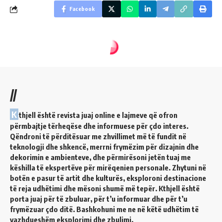
Facebook
//
K
thjell është revista juaj online e lajmeve që ofron
përmbajtje tërheqëse dhe informuese për çdo interes.
Qëndroni të përditësuar me zhvillimet më të fundit në
teknologji dhe shkencë, merrni frymëzim për dizajnin dhe
dekorimin e ambienteve, dhe përmirësoni jetën tuaj me
këshilla të ekspertëve për mirëqenien personale. Zhytuni në
botën e pasur të artit dhe kulturës, eksploroni destinacione
të reja udhëtimi dhe mësoni shumë më tepër. Kthjell është
porta juaj për të zbuluar, për t’u informuar dhe për t’u
frymëzuar çdo ditë. Bashkohuni me ne në këtë udhëtim të
vazhdueshëm eksplorimi dhe zbulimi.