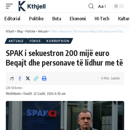
Aa
Editorial
Politike
Bota
Ekonomi
HI-Tech
Kultur
Kthjell
>
Blog
>
Politike
>
Aktuale
>
SPAK i sekuestron 200 mijë euro Beqajt dhe personave të lidhur me të
AKTUALE
FOKUS
KORRUPSION
SPAK i sekuestron 200 mijë euro
Beqajt dhe personave të lidhur me të
4 Min. Leximi
228 Shikime
Përditësimi i fundit: 22 Gusht, 2024 6:30 am