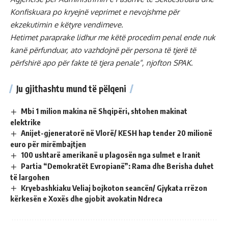
Konfiskuara po kryejnë veprimet e nevojshme për
ekzekutimin e këtyre vendimeve.
Hetimet paraprake lidhur me këtë procedim penal ende nuk
kanë përfunduar, ato vazhdojnë për persona të tjerë të
përfshirë apo për fakte të tjera penale“, njofton SPAK.
Ju gjithashtu mund të pëlqeni
Mbi 1 milion makina në Shqipëri, shtohen makinat
elektrike
Anijet-gjeneratorë në Vlorë/ KESH hap tender 20 milionë
euro për mirëmbajtjen
100 ushtarë amerikanë u plagosën nga sulmet e Iranit
Partia “Demokratët Evropianë”: Rama dhe Berisha duhet
të largohen
Kryebashkiaku Veliaj bojkoton seancën/ Gjykata rrëzon
kërkesën e Xoxës dhe gjobit avokatin Ndreca