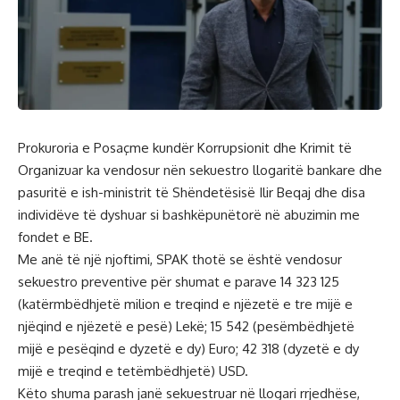
Prokuroria e Posaçme kundër Korrupsionit dhe Krimit të
Organizuar ka vendosur nën sekuestro llogaritë bankare dhe
pasuritë e ish-ministrit të Shëndetësisë Ilir Beqaj dhe disa
individëve të dyshuar si bashkëpunëtorë në abuzimin me
fondet e BE.
Me anë të një njoftimi, SPAK thotë se është vendosur
sekuestro preventive për shumat e parave 14 323 125
(katërmbëdhjetë milion e treqind e njëzetë e tre mijë e
njëqind e njëzetë e pesë) Lekë; 15 542 (pesëmbëdhjetë
mijë e pesëqind e dyzetë e dy) Euro; 42 318 (dyzetë e dy
mijë e treqind e tetëmbëdhjetë) USD.
Këto shuma parash janë sekuestruar në llogari rrjedhëse,