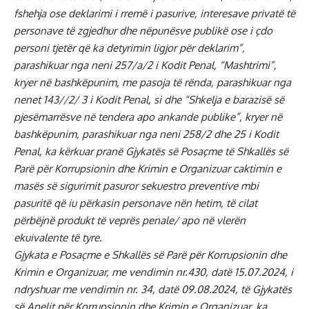
fshehja ose deklarimi i rremë i pasurive, interesave privatë të
personave të zgjedhur dhe nëpunësve publikë ose i çdo
personi tjetër që ka detyrimin ligjor për deklarim”,
parashikuar nga neni 257/a/2 i Kodit Penal, “Mashtrimi”,
kryer në bashkëpunim, me pasoja të rënda, parashikuar nga
nenet 143//2/ 3 i Kodit Penal, si dhe “Shkelja e barazisë së
pjesëmarrësve në tendera apo ankande publike”, kryer në
bashkëpunim, parashikuar nga neni 258/2 dhe 25 i Kodit
Penal, ka kërkuar pranë Gjykatës së Posaçme të Shkallës së
Parë për Korrupsionin dhe Krimin e Organizuar caktimin e
masës së sigurimit pasuror sekuestro preventive mbi
pasuritë që iu përkasin personave nën hetim, të cilat
përbëjnë produkt të veprës penale/ apo në vlerën
ekuivalente të tyre.
Gjykata e Posaçme e Shkallës së Parë për Korrupsionin dhe
Krimin e Organizuar, me vendimin nr.430, datë 15.07.2024, i
ndryshuar me vendimin nr. 34, datë 09.08.2024, të Gjykatës
së Apelit për Korrupsionin dhe Krimin e Organizuar, ka