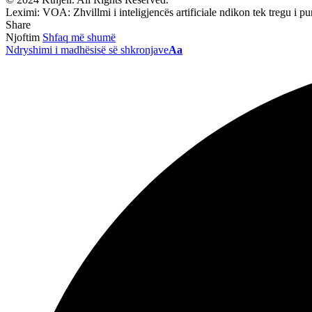
Leximi:
VOA: Zhvillmi i inteligjencës artificiale ndikon tek tregu i p
Share
Njoftim
Shfaq më shumë
Ndryshimi i madhësisë së shkronjave
Aa