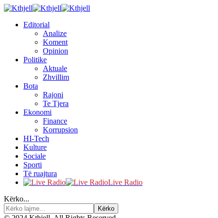
Editorial
Analize
Koment
Opinion
Politike
Aktuale
Zhvillim
Bota
Rajoni
Te Tjera
Ekonomi
Finance
Korrupsion
HI-Tech
Kulture
Sociale
Sporti
Të ruajtura
Live Radio
Kërko...
© 2024 Kthjell. All Rights Reserved.