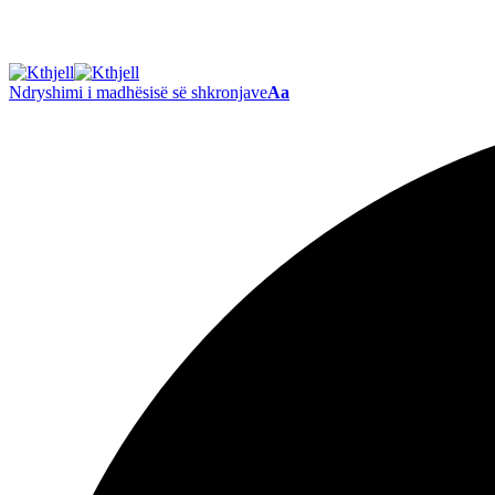
Ndryshimi i madhësisë së shkronjave
Aa