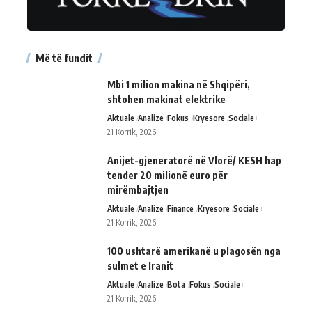
Më të fundit
Mbi 1 milion makina në Shqipëri,
shtohen makinat elektrike
Aktuale
Analize
Fokus
Kryesore
Sociale
21 Korrik, 2026
Anijet-gjeneratorë në Vlorë/ KESH hap
tender 20 milionë euro për
mirëmbajtjen
Aktuale
Analize
Finance
Kryesore
Sociale
21 Korrik, 2026
100 ushtarë amerikanë u plagosën nga
sulmet e Iranit
Aktuale
Analize
Bota
Fokus
Sociale
21 Korrik, 2026