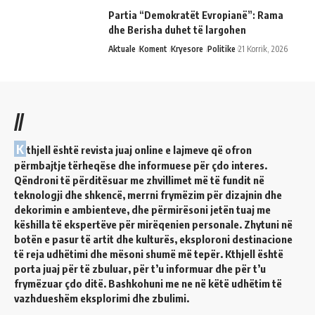
Partia “Demokratët Evropianë”: Rama
dhe Berisha duhet të largohen
Aktuale
Koment
Kryesore
Politike
21 Korrik, 2026
//
K
thjell është revista juaj online e lajmeve që ofron
përmbajtje tërheqëse dhe informuese për çdo interes.
Qëndroni të përditësuar me zhvillimet më të fundit në
teknologji dhe shkencë, merrni frymëzim për dizajnin dhe
dekorimin e ambienteve, dhe përmirësoni jetën tuaj me
këshilla të ekspertëve për mirëqenien personale. Zhytuni në
botën e pasur të artit dhe kulturës, eksploroni destinacione
të reja udhëtimi dhe mësoni shumë më tepër. Kthjell është
porta juaj për të zbuluar, për t’u informuar dhe për t’u
frymëzuar çdo ditë. Bashkohuni me ne në këtë udhëtim të
vazhdueshëm eksplorimi dhe zbulimi.