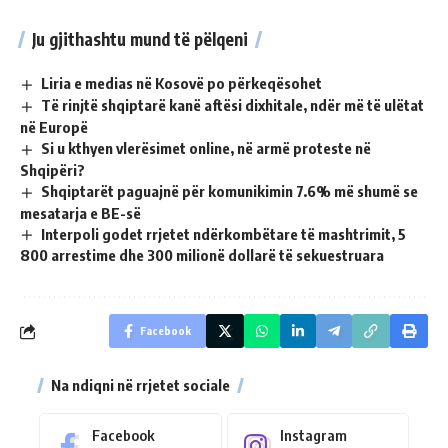
Ju gjithashtu mund të pëlqeni
Liria e medias në Kosovë po përkeqësohet
Të rinjtë shqiptarë kanë aftësi dixhitale, ndër më të ulëtat
në Europë
Si u kthyen vlerësimet online, në armë proteste në
Shqipëri?
Shqiptarët paguajnë për komunikimin 7.6% më shumë se
mesatarja e BE-së
Interpoli godet rrjetet ndërkombëtare të mashtrimit, 5
800 arrestime dhe 300 milionë dollarë të sekuestruara
Facebook
Na ndiqni në rrjetet sociale
Facebook
Instagram