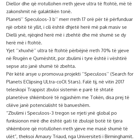
Diellor dhe që rrotullohen rreth yjeve ultra të ftohtë, më të
zakonshmit në galaktikën tonë.
Planeti’’ Speculoos-3 b’’ merr rreth 17 orë për të përfunduar
një orbitë të yllit, i cili është dhjetë herë më pak masiv se
Dielli ynë, njëqind herë më i zbehtë dhe më shumë se dy
herë më i ftohtë.
Yjet ‘’xhuxhë’’ ultra të ftohtë përbëjnë rreth 70% të yjeve
në Rrugën e Qumështit, por zbulimi i tyre është i vështirë
sepse ato janë shumë të zbehta.
Për këtë arsye u promovua projekti ‘’Speculoos’’ (Search for
Planets EClipsing ULtra-coOl Stars). Falë tij, në vitin 2017
teleskopi Trappist zbuloi sistemin e parë të shtatë
planetëve shkëmborë të ngjashëm me Tokën, disa prej të
cilëve janë potencialisht të banueshëm.
“Zbulimi i Speculoos-3 tregon se rrjeti ynë global po
funksionon mirë dhe është gati të zbulojë botë të tjera
shkëmbore që rrotullohen rreth yjeve me masë shumë të
ulët”, theksoi Amaury Triaud, nga Universiteti i Birminghamit.