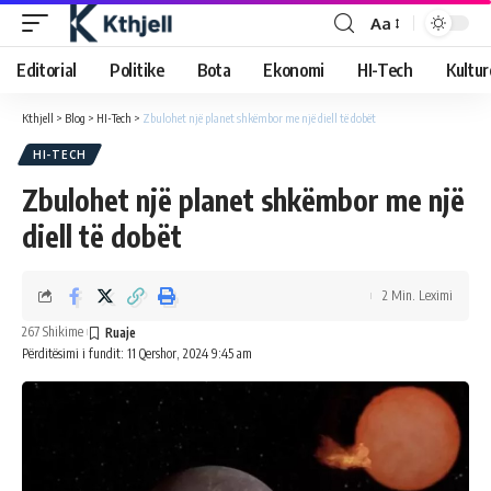
Aa
Editorial
Politike
Bota
Ekonomi
HI-Tech
Kultur
Kthjell
>
Blog
>
HI-Tech
>
Zbulohet një planet shkëmbor me një diell të dobët
HI-TECH
Zbulohet një planet shkëmbor me një
diell të dobët
2 Min. Leximi
267 Shikime
Përditësimi i fundit: 11 Qershor, 2024 9:45 am