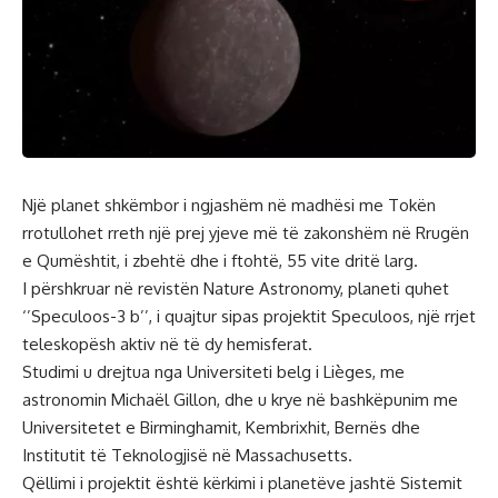
Një planet shkëmbor i ngjashëm në madhësi me Tokën
rrotullohet rreth një prej yjeve më të zakonshëm në Rrugën
e Qumështit, i zbehtë dhe i ftohtë, 55 vite dritë larg.
I përshkruar në revistën Nature Astronomy, planeti quhet
‘’Speculoos-3 b’’, i quajtur sipas projektit Speculoos, një rrjet
teleskopësh aktiv në të dy hemisferat.
Studimi u drejtua nga Universiteti belg i Lièges, me
astronomin Michaël Gillon, dhe u krye në bashkëpunim me
Universitetet e Birminghamit, Kembrixhit, Bernës dhe
Institutit të Teknologjisë në Massachusetts.
Qëllimi i projektit është kërkimi i planetëve jashtë Sistemit