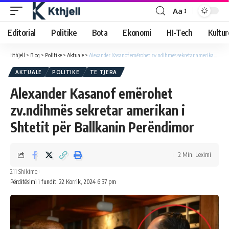
Aa
Editorial
Politike
Bota
Ekonomi
HI-Tech
Kultur
Kthjell
>
Blog
>
Politike
>
Aktuale
>
Alexander Kasanof emërohet zv.ndihmës sekretar amerikan i Shtetit për Ballkanin Perëndimor
AKTUALE
POLITIKE
TE TJERA
Alexander Kasanof emërohet
zv.ndihmës sekretar amerikan i
Shtetit për Ballkanin Perëndimor
2 Min. Leximi
211 Shikime
Përditësimi i fundit: 22 Korrik, 2024 6:37 pm