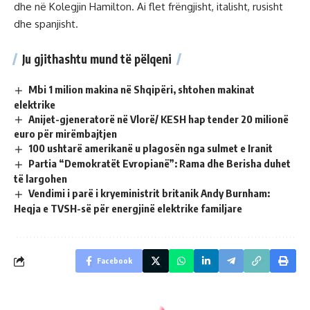
dhe në Kolegjin Hamilton. Ai flet frëngjisht, italisht, rusisht
dhe spanjisht.
Ju gjithashtu mund të pëlqeni
Mbi 1 milion makina në Shqipëri, shtohen makinat
elektrike
Anijet-gjeneratorë në Vlorë/ KESH hap tender 20 milionë
euro për mirëmbajtjen
100 ushtarë amerikanë u plagosën nga sulmet e Iranit
Partia “Demokratët Evropianë”: Rama dhe Berisha duhet
të largohen
Vendimi i parë i kryeministrit britanik Andy Burnham:
Heqja e TVSH-së për energjinë elektrike familjare
Facebook