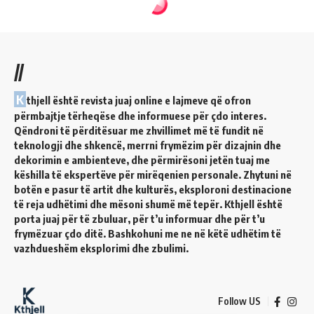
//
K
thjell është revista juaj online e lajmeve që ofron
përmbajtje tërheqëse dhe informuese për çdo interes.
Qëndroni të përditësuar me zhvillimet më të fundit në
teknologji dhe shkencë, merrni frymëzim për dizajnin dhe
dekorimin e ambienteve, dhe përmirësoni jetën tuaj me
këshilla të ekspertëve për mirëqenien personale. Zhytuni në
botën e pasur të artit dhe kulturës, eksploroni destinacione
të reja udhëtimi dhe mësoni shumë më tepër. Kthjell është
porta juaj për të zbuluar, për t’u informuar dhe për t’u
frymëzuar çdo ditë. Bashkohuni me ne në këtë udhëtim të
vazhdueshëm eksplorimi dhe zbulimi.
Follow US