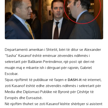
Departamenti amerikan i Shtetit, bëri të ditur se Alexander
“Sasha” Kasanof është emëruar zëvendës ndihmës i
sekretarit për Ballkanin Perëndimor, një post që deri në
muajin maj e mbante ish i dërguari për rajonin, Gabriel
Escobar.
Sipas njoftimit të publikuar në faqen e
DASH-it
në internet,
zoti Kasanof është edhe zëvendës ndihmës i sekretarit për
Media dhe Diplomaci Publike në Byronë për Çështje të
Evropës dhe Euroazisë.
Në njoftim thuhet se zoti Kasanof kishte shërbyer si asistent