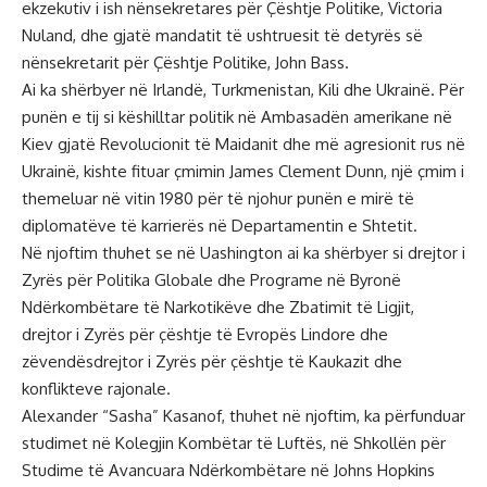
ekzekutiv i ish nënsekretares për Çështje Politike, Victoria
Nuland, dhe gjatë mandatit të ushtruesit të detyrës së
nënsekretarit për Çështje Politike, John Bass.
Ai ka shërbyer në Irlandë, Turkmenistan, Kili dhe Ukrainë. Për
punën e tij si këshilltar politik në Ambasadën amerikane në
Kiev gjatë Revolucionit të Maidanit dhe më agresionit rus në
Ukrainë, kishte fituar çmimin James Clement Dunn, një çmim i
themeluar në vitin 1980 për të njohur punën e mirë të
diplomatëve të karrierës në Departamentin e Shtetit.
Në njoftim thuhet se në Uashington ai ka shërbyer si drejtor i
Zyrës për Politika Globale dhe Programe në Byronë
Ndërkombëtare të Narkotikëve dhe Zbatimit të Ligjit,
drejtor i Zyrës për çështje të Evropës Lindore dhe
zëvendësdrejtor i Zyrës për çështje të Kaukazit dhe
konflikteve rajonale.
Alexander “Sasha” Kasanof, thuhet në njoftim, ka përfunduar
studimet në Kolegjin Kombëtar të Luftës, në Shkollën për
Studime të Avancuara Ndërkombëtare në Johns Hopkins