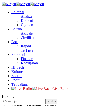
Editorial
Analize
Koment
Opinion
Politike
Aktuale
Zhvillim
Bota
Rajoni
Te Tjera
Ekonomi
Finance
Korrupsion
HI-Tech
Kulture
Sociale
Sporti
Të ruajtura
Live Radio
Kërko...
© 2024 Kthjell. All Rights Reserved.