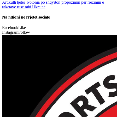
Artikulli tjetër
Polonia po shqyrton propozimin për rrëzimin e
raketave ruse mbi Ukrainë
Na ndiqni në rrjetet sociale
Facebook
Like
Instagram
Follow