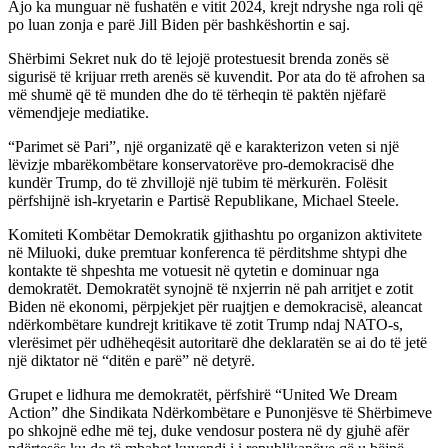
Ajo ka munguar në fushatën e vitit 2024, krejt ndryshe nga roli që
po luan zonja e parë Jill Biden për bashkëshortin e saj.
Shërbimi Sekret nuk do të lejojë protestuesit brenda zonës së
sigurisë të krijuar rreth arenës së kuvendit. Por ata do të afrohen sa
më shumë që të munden dhe do të tërheqin të paktën njëfarë
vëmendjeje mediatike.
“Parimet së Pari”, një organizatë që e karakterizon veten si një
lëvizje mbarëkombëtare konservatorëve pro-demokracisë dhe
kundër Trump, do të zhvillojë një tubim të mërkurën. Folësit
përfshijnë ish-kryetarin e Partisë Republikane, Michael Steele.
Komiteti Kombëtar Demokratik gjithashtu po organizon aktivitete
në Miluoki, duke premtuar konferenca të përditshme shtypi dhe
kontakte të shpeshta me votuesit në qytetin e dominuar nga
demokratët. Demokratët synojnë të nxjerrin në pah arritjet e zotit
Biden në ekonomi, përpjekjet për ruajtjen e demokracisë, aleancat
ndërkombëtare kundrejt kritikave të zotit Trump ndaj NATO-s,
vlerësimet për udhëheqësit autoritarë dhe deklaratën se ai do të jetë
një diktator në “ditën e parë” në detyrë.
Grupet e lidhura me demokratët, përfshirë “United We Dream
Action” dhe Sindikata Ndërkombëtare e Punonjësve të Shërbimeve
po shkojnë edhe më tej, duke vendosur postera në dy gjuhë afër