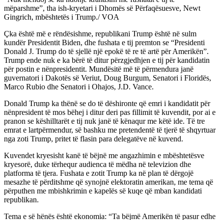
mëparshme”, tha ish-kryetari i Dhomës së Përfaqësuesve, Newt
Gingrich, mbështetës i Trump./ VOA
Çka është më e rëndësishme, republikani Trump është në sulm
kundër Presidentit Biden, dhe fushata e tij premton se “Presidenti
Donald J. Trump do të sjellë një epokë të re të artë për Amerikën”.
Trump ende nuk e ka bërë të ditur përzgjedhjen e tij për kandidatin
për postin e nënpresidentit. Mundësitë më të përmendura janë
guvernatori i Dakotës së Veriut, Doug Burgum, Senatori i Floridës,
Marco Rubio dhe Senatori i Ohajos, J.D. Vance.
Donald Trump ka thënë se do të dëshironte që emri i kandidatit për
nënpresident të mos bëhej i ditur deri pas fillimit të kuvendit, por ai e
pranon se këshilltarët e tij nuk janë të kënaqur me këtë ide. Të tre
emrat e lartpërmendur, së bashku me pretendentë të tjerë të shqyrtuar
nga zoti Trump, pritet të flasin para delegatëve në kuvend.
Kuvendet kryesisht kanë të bëjnë me angazhimin e mbështetësve
kryesorë, duke tërhequr audienca të mëdha në televizion dhe
platforma të tjera. Fushata e zotit Trump ka në plan të dërgojë
mesazhe të përditshme që synojnë elektoratin amerikan, me tema që
përputhen me mbishkrimin e kapelës së kuqe që mban kandidati
republikan.
Tema e së hënës është ekonomia: “Ta bëjmë Amerikën të pasur edhe