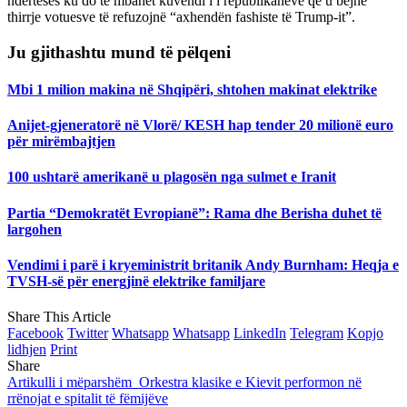
ndërtesës ku do të mbahet kuvendi i i republikanëve që u bëjnë
thirrje votuesve të refuzojnë “axhendën fashiste të Trump-it”.
Ju gjithashtu mund të pëlqeni
Mbi 1 milion makina në Shqipëri, shtohen makinat elektrike
Anijet-gjeneratorë në Vlorë/ KESH hap tender 20 milionë euro
për mirëmbajtjen
100 ushtarë amerikanë u plagosën nga sulmet e Iranit
Partia “Demokratët Evropianë”: Rama dhe Berisha duhet të
largohen
Vendimi i parë i kryeministrit britanik Andy Burnham: Heqja e
TVSH-së për energjinë elektrike familjare
Share This Article
Facebook
Twitter
Whatsapp
Whatsapp
LinkedIn
Telegram
Kopjo
lidhjen
Print
Share
Artikulli i mëparshëm
Orkestra klasike e Kievit performon në
rrënojat e spitalit të fëmijëve