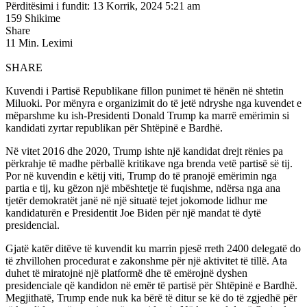
Përditësimi i fundit: 13 Korrik, 2024 5:21 am
159 Shikime
Share
11 Min. Leximi
SHARE
Kuvendi i Partisë Republikane fillon punimet të hënën në shtetin
Miluoki. Por mënyra e organizimit do të jetë ndryshe nga kuvendet e
mëparshme ku ish-Presidenti Donald Trump ka marrë emërimin si
kandidati zyrtar republikan për Shtëpinë e Bardhë.
Në vitet 2016 dhe 2020, Trump ishte një kandidat drejt rënies pa
përkrahje të madhe përballë kritikave nga brenda vetë partisë së tij.
Por në kuvendin e këtij viti, Trump do të pranojë emërimin nga
partia e tij, ku gëzon një mbështetje të fuqishme, ndërsa nga ana
tjetër demokratët janë në një situatë tejet jokomode lidhur me
kandidaturën e Presidentit Joe Biden për një mandat të dytë
presidencial.
Gjatë katër ditëve të kuvendit ku marrin pjesë rreth 2400 delegatë do
të zhvillohen procedurat e zakonshme për një aktivitet të tillë. Ata
duhet të miratojnë një platformë dhe të emërojnë dyshen
presidenciale që kandidon në emër të partisë për Shtëpinë e Bardhë.
Megjithatë, Trump ende nuk ka bërë të ditur se kë do të zgjedhë për