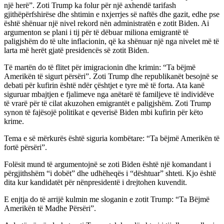
një herë”. Zoti Trump ka folur për një axhendë tarifash
gjithëpërfshirëse dhe shtimin e nxjerrjes së naftës dhe gazit, edhe pse
është shënuar një nivel rekord nën administratën e zotit Biden. Ai
argumenton se plani i tij për të dëbuar miliona emigrantë të
paligjshëm do të ulte inflacionin, që ka shënuar një nga nivelet më të
larta më herët gjatë presidencës së zotit Biden.
Të martën do të flitet për imigracionin dhe krimin: “Ta bëjmë
Amerikën të sigurt përsëri”. Zoti Trump dhe republikanët besojnë se
debati për kufirin është ndër çështjet e tyre më të forta. Ata kanë
siguruar mbajtjen e fjalimeve nga anëtarë të familjeve të individëve
të vrarë për të cilat akuzohen emigrantët e paligjshëm. Zoti Trump
synon të fajësojë politikat e qeverisë Biden mbi kufirin për këto
krime.
Tema e së mërkurës është siguria kombëtare: “Ta bëjmë Amerikën të
fortë përsëri”.
Folësit mund të argumentojnë se zoti Biden është një komandant i
përgjithshëm “i dobët” dhe udhëheqës i “dështuar” shteti. Kjo është
dita kur kandidatët për nënpresidentë i drejtohen kuvendit.
E enjtja do të arrijë kulmin me sloganin e zotit Trump: “Ta Bëjmë
Amerikën të Madhe Përsëri”.