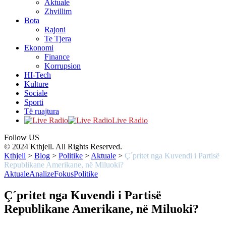
Aktuale
Zhvillim
Bota
Rajoni
Te Tjera
Ekonomi
Finance
Korrupsion
HI-Tech
Kulture
Sociale
Sporti
Të ruajtura
Live Radio
Follow US
© 2024 Kthjell. All Rights Reserved.
Kthjell
>
Blog
>
Politike
>
Aktuale
>
Ç´pritet nga Kuvendi i Partisë
Republikane Amerikane, në Miluoki?
Aktuale
Analize
Fokus
Politike
Ç´pritet nga Kuvendi i Partisë
Republikane Amerikane, në Miluoki?