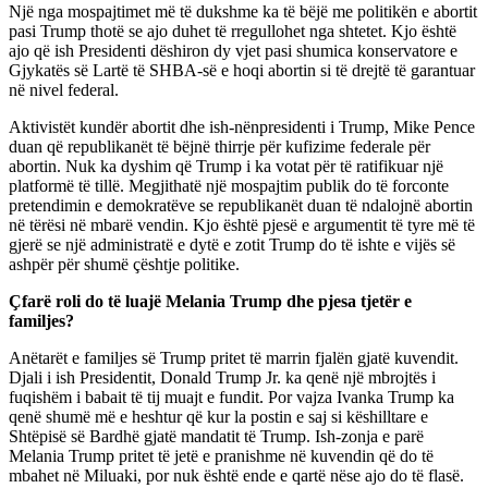
Një nga mospajtimet më të dukshme ka të bëjë me politikën e abortit
pasi Trump thotë se ajo duhet të rregullohet nga shtetet. Kjo është
ajo që ish Presidenti dëshiron dy vjet pasi shumica konservatore e
Gjykatës së Lartë të SHBA-së e hoqi abortin si të drejtë të garantuar
në nivel federal.
Aktivistët kundër abortit dhe ish-nënpresidenti i Trump, Mike Pence
duan që republikanët të bëjnë thirrje për kufizime federale për
abortin. Nuk ka dyshim që Trump i ka votat për të ratifikuar një
platformë të tillë. Megjithatë një mospajtim publik do të forconte
pretendimin e demokratëve se republikanët duan të ndalojnë abortin
në tërësi në mbarë vendin. Kjo është pjesë e argumentit të tyre më të
gjerë se një administratë e dytë e zotit Trump do të ishte e vijës së
ashpër për shumë çështje politike.
Çfarë roli do të luajë Melania Trump dhe pjesa tjetër e
familjes?
Anëtarët e familjes së Trump pritet të marrin fjalën gjatë kuvendit.
Djali i ish Presidentit, Donald Trump Jr. ka qenë një mbrojtës i
fuqishëm i babait të tij muajt e fundit. Por vajza Ivanka Trump ka
qenë shumë më e heshtur që kur la postin e saj si këshilltare e
Shtëpisë së Bardhë gjatë mandatit të Trump. Ish-zonja e parë
Melania Trump pritet të jetë e pranishme në kuvendin që do të
mbahet në Miluaki, por nuk është ende e qartë nëse ajo do të flasë.