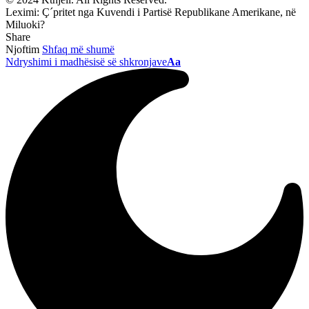
Leximi:
Ç´pritet nga Kuvendi i Partisë Republikane Amerikane, në
Miluoki?
Share
Njoftim
Shfaq më shumë
Ndryshimi i madhësisë së shkronjave
Aa