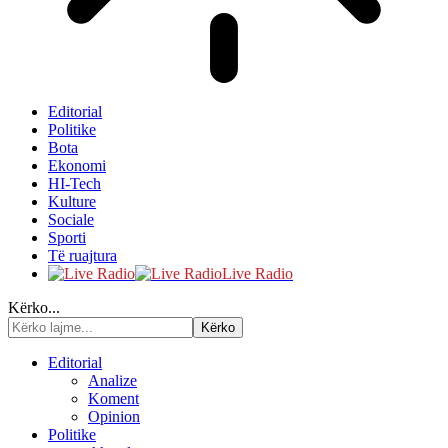
Editorial
Politike
Bota
Ekonomi
HI-Tech
Kulture
Sociale
Sporti
Të ruajtura
Live Radio
Kërko...
Editorial
Analize
Koment
Opinion
Politike