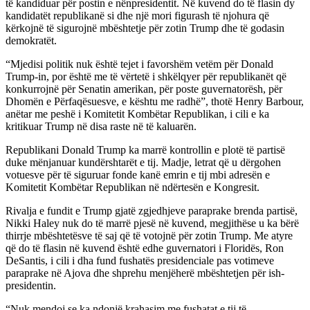
të kandiduar për postin e nënpresidentit. Në kuvend do të flasin dy
kandidatët republikanë si dhe një mori figurash të njohura që
kërkojnë të sigurojnë mbështetje për zotin Trump dhe të godasin
demokratët.
“Mjedisi politik nuk është tejet i favorshëm vetëm për Donald
Trump-in, por është me të vërtetë i shkëlqyer për republikanët që
konkurrojnë për Senatin amerikan, për poste guvernatorësh, për
Dhomën e Përfaqësuesve, e kështu me radhë”, thotë Henry Barbour,
anëtar me peshë i Komitetit Kombëtar Republikan, i cili e ka
kritikuar Trump në disa raste në të kaluarën.
Republikani Donald Trump ka marrë kontrollin e plotë të partisë
duke mënjanuar kundërshtarët e tij. Madje, letrat që u dërgohen
votuesve për të siguruar fonde kanë emrin e tij mbi adresën e
Komitetit Kombëtar Republikan në ndërtesën e Kongresit.
Rivalja e fundit e Trump gjatë zgjedhjeve paraprake brenda partisë,
Nikki Haley nuk do të marrë pjesë në kuvend, megjithëse u ka bërë
thirrje mbështetësve të saj që të votojnë për zotin Trump. Me atyre
që do të flasin në kuvend është edhe guvernatori i Floridës, Ron
DeSantis, i cili i dha fund fushatës presidenciale pas votimeve
paraprake në Ajova dhe shprehu menjëherë mbështetjen për ish-
presidentin.
“Nuk mendoj se ka ndonjë krahasim me fushatat e tij të