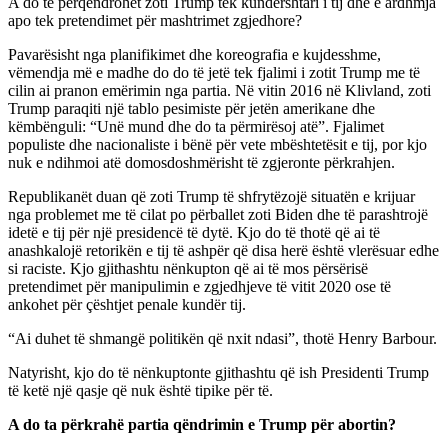
A do të përqëndrohet zoti Trump tek kundërshtari i tij dhe e ardhmja
apo tek pretendimet për mashtrimet zgjedhore?
Pavarësisht nga planifikimet dhe koreografia e kujdesshme,
vëmendja më e madhe do do të jetë tek fjalimi i zotit Trump me të
cilin ai pranon emërimin nga partia. Në vitin 2016 në Klivland, zoti
Trump paraqiti një tablo pesimiste për jetën amerikane dhe
këmbënguli: “Unë mund dhe do ta përmirësoj atë”. Fjalimet
populiste dhe nacionaliste i bënë për vete mbështetësit e tij, por kjo
nuk e ndihmoi atë domosdoshmërisht të zgjeronte përkrahjen.
Republikanët duan që zoti Trump të shfrytëzojë situatën e krijuar
nga problemet me të cilat po përballet zoti Biden dhe të parashtrojë
idetë e tij për një presidencë të dytë. Kjo do të thotë që ai të
anashkalojë retorikën e tij të ashpër që disa herë është vlerësuar edhe
si raciste. Kjo gjithashtu nënkupton që ai të mos përsërisë
pretendimet për manipulimin e zgjedhjeve të vitit 2020 ose të
ankohet për çështjet penale kundër tij.
“Ai duhet të shmangë politikën që nxit ndasi”, thotë Henry Barbour.
Natyrisht, kjo do të nënkuptonte gjithashtu që ish Presidenti Trump
të ketë një qasje që nuk është tipike për të.
A do ta përkrahë partia qëndrimin e Trump për abortin?