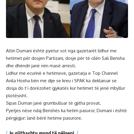
Altin Dumani është pyetur sot nga gazetarët lidhur me
hetimet për dosjen Partizani, dosje për të cilën Sali Berisha
dhe dhëndri janë nën masë arresti.
Lidhur me ecurinë e hetimeve, gazetarja e Top Channel
Anila Hoxha bën me dije se kreu i SPAK ka deklaruar se
dosja do t’i dorëzohet gjykatës kur hetimet të jenë mbyllur
plotësisht.
Sipas Duman janë grumbulluar të gjitha provat.
Pyetjes nëse ndaj Berishës ka hetim pasuror, Dumani i është
përgjigjur: Janë bërë hetime pasurore.
Ju gjithashtu mund të pëlqeni