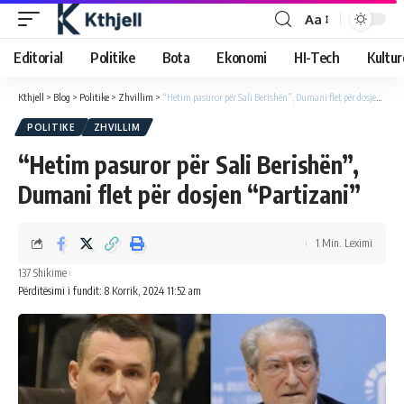
Aa
Editorial
Politike
Bota
Ekonomi
HI-Tech
Kultur
Kthjell
>
Blog
>
Politike
>
Zhvillim
>
“Hetim pasuror për Sali Berishën”, Dumani flet për dosjen “Partizani”
POLITIKE
ZHVILLIM
“Hetim pasuror për Sali Berishën”,
Dumani flet për dosjen “Partizani”
1 Min. Leximi
137 Shikime
Përditësimi i fundit: 8 Korrik, 2024 11:52 am