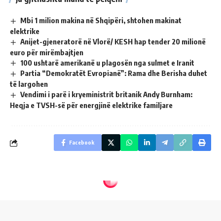
Mbi 1 milion makina në Shqipëri, shtohen makinat
elektrike
Anijet-gjeneratorë në Vlorë/ KESH hap tender 20 milionë
euro për mirëmbajtjen
100 ushtarë amerikanë u plagosën nga sulmet e Iranit
Partia “Demokratët Evropianë”: Rama dhe Berisha duhet
të largohen
Vendimi i parë i kryeministrit britanik Andy Burnham:
Heqja e TVSH-së për energjinë elektrike familjare
Facebook