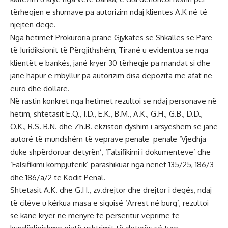
tërheqjen e shumave pa autorizim ndaj klientes A.K në të
njëjtën degë.
Nga hetimet Prokuroria pranë Gjykatës së Shkallës së Parë
të Juridiksionit të Përgjithshëm, Tiranë u evidentua se nga
klientët e bankës, janë kryer 30 tërheqje pa mandat si dhe
janë hapur e mbyllur pa autorizim disa depozita me afat në
euro dhe dollarë.
Në rastin konkret nga hetimet rezultoi se ndaj personave në
hetim, shtetasit E.Q., I.D., E.K., B.M., A.K., G.H., G.B., D.D.,
O.K., R.S. B.N. dhe Zh.B. ekziston dyshim i arsyeshëm se janë
autorë të mundshëm të veprave penale penale ‘Vjedhja
duke shpërdoruar detyrën’, ‘Falsifikimi i dokumenteve’ dhe
‘Falsifikimi kompjuterik’ parashikuar nga nenet 135/25, 186/3
dhe 186/a/2 të Kodit Penal.
Shtetasit A.K. dhe G.H., zv.drejtor dhe drejtor i degës, ndaj
të cilëve u kërkua masa e siguisë ‘Arrest në burg’, rezultoi
se kanë kryer në mënyrë të përsëritur veprime të