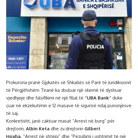
Prokuroria pranë Gjykatës së Shkallës së Parë të Juridiksionit
të Përgjithshëm Tiranë ka zbuluar një skemë të dyshuar
vjedhjeje dhe falsifikimi në një filial të
“UBA Bank”
duke
çuar në ekzekutimin e 12 masave të sigurisë ndaj punonjësve
të saj.
Konkretisht, janë caktuar masat “Arrest në burg” për
drejtorin,
Albin Keta
dhe zv.drejtorin
Gilbert
Hoxha
,
“Arrest në shtëpi” dhe “Pezullimi i ushtrimit të një