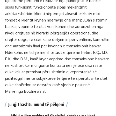
Kjo skemë përfitimi e realizuar nga punonjësit e bankës
sipas funksionit, funksiononte sipas mekanizmit:
arkëtar/shërbim klienti nëpërmjet aksesit eskluziv mbi
fondet e klientit kryhen ndërhyrje dhe manipuluan sistemin
bankar, veprime të cilat verifikohen dhe autorizohen nga
niveli drejtues në hierarki, përgjegjës operacional dhe
drejtor dege, të cilët kanë detyrimin për verifimin, kontrollin
dhe autorizimin final për kryerjen e transaksionit bankar.
Ndërkohë, në lidhje me shtetasit e tjerë në hetim, E.Q., I.D.,
E.K. dhe B.M., kanë kryer veprime dhe transaksione bankare
në kushtet kur mungonte kontrata në një ose disa raste
duke krijuar premisat për ushtrimin e veprimtarisë së
jashtëligjshme të subjekteve të tjerë të sipërcituar të cilët
duke shpërdoruar detyrën kanë vjedhur pasurinë.
Marrë nga Boldnews.al
Ju gjithashtu mund të pëlqeni
Mbi 1 milion makina në Shqipëri, shtohen makinat