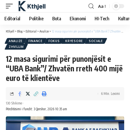
Aa
Editorial
Politike
Bota
Ekonomi
HI-Tech
Kultur
Kthjell
>
Blog
>
Editorial
>
Analize
>
12 masa sigurimi për punonjësit e “UBA Bank”/ Zhvatën rreth 400 mijë euro të klientëve
ANALIZE
FINANCE
FOKUS
KRYESORE
SOCIALE
ZHVILLIM
12 masa sigurimi për punonjësit e
“UBA Bank”/ Zhvatën rreth 400 mijë
euro të klientëve
6 Min. Leximi
130 Shikime
Përditësimi i fundit: 3 Qershor, 2026 10:35 am