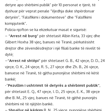
detyre apo shërbimi publik” për 10 personat e tjerë, të
dyshuar për veprat penale “Vjedhja duke shpërdoruar
detyrën”, “Falsifikimi i dokumenteve” dhe “Falsifikimi
kompjuterik”.
Policia njofton se ka ekzekutuar masat e sigurisë:
–
“Arrest në burg”
për shtetasit Albin Keta, 33 vjeç dhe
Gilbert Hoxha 38 vjeç, banues në Tiranë, përkatësisht
drejtor dhe zëvendësdrejtor i një filiali banke të nivelit të
dytë;
–
“Arrest në shtëpi”
për shtetaset G. B., 42 vjeçe, D. D., 24
vjeçe, O. K., 24 vjeçe, R. S., 27 vjeçe dhe Zh. B., 26 vjeçe,
banuese në Tiranë, të gjitha punonjëse shërbimi në këtë
bankë;
-“
Pezullim i ushtrimit të detyrës a shërbimit publik”
,
për shtetasit E. Q., 47 vjeçe, I. D., 25 vjeçe, E. K., 38 vjeçe
dhe B. M., 25 vjeç, banues në Tiranë, të gjithë punonjës
shërbimi në të njëjtën bankë.
–
Shpallur në kërkim
B. N., 25 vjeçe, punonjëse shërbimi,