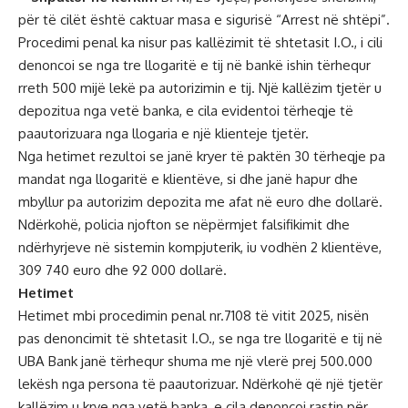
për të cilët është caktuar masa e sigurisë “Arrest në shtëpi”.
Procedimi penal ka nisur pas kallëzimit të shtetasit I.O., i cili
denoncoi se nga tre llogaritë e tij në bankë ishin tërhequr
rreth 500 mijë lekë pa autorizimin e tij. Një kallëzim tjetër u
depozitua nga vetë banka, e cila evidentoi tërheqje të
paautorizuara nga llogaria e një klienteje tjetër.
Nga hetimet rezultoi se janë kryer të paktën 30 tërheqje pa
mandat nga llogaritë e klientëve, si dhe janë hapur dhe
mbyllur pa autorizim depozita me afat në euro dhe dollarë.
Ndërkohë, policia njofton se nëpërmjet falsifikimit dhe
ndërhyrjeve në sistemin kompjuterik, iu vodhën 2 klientëve,
309 740 euro dhe 92 000 dollarë.
Hetimet
Hetimet mbi procedimin penal nr.7108 të vitit 2025, nisën
pas denoncimit të shtetasit I.O., se nga tre llogaritë e tij në
UBA Bank janë tërhequr shuma me një vlerë prej 500.000
lekësh nga persona të paautorizuar. Ndërkohë që një tjetër
kallëzim u krye nga vetë banka, e cila denoncoi rastin për