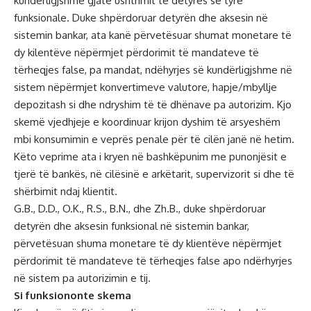
kundërligjshme gjatë ushtrimit të detyrës së tyre
funksionale. Duke shpërdoruar detyrën dhe aksesin në
sistemin bankar, ata kanë përvetësuar shumat monetare të
dy kilentëve nëpërmjet përdorimit të mandateve të
tërheqjes false, pa mandat, ndëhyrjes së kundërligjshme në
sistem nëpërmjet konvertimeve valutore, hapje/mbyllje
depozitash si dhe ndryshim të të dhënave pa autorizim. Kjo
skemë vjedhjeje e koordinuar krijon dyshim të arsyeshëm
mbi konsumimin e veprës penale për të cilën janë në hetim.
Këto veprime ata i kryen në bashkëpunim me punonjësit e
tjerë të bankës, në cilësinë e arkëtarit, supervizorit si dhe të
shërbimit ndaj klientit.
G.B., D.D., O.K., R.S., B.N., dhe Zh.B., duke shpërdoruar
detyrën dhe aksesin funksional në sistemin bankar,
përvetësuan shuma monetare të dy klientëve nëpërmjet
përdorimit të mandateve të tërheqjes false apo ndërhyrjes
në sistem pa autorizimin e tij.
Si funksiononte skema