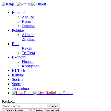
Editorial
Analize
Koment
Opinion
Politike
Aktuale
Zhvillim
Bota
Rajoni
Te Tjera
Ekonomi
Finance
Korrupsion
HI-Tech
Kulture
Sociale
Sporti
Të ruajtura
Live Radio
Kërko...
© 2024 Kthjell. All Rights Reserved.