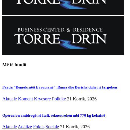
Më të fundit
Partia “Demokratët Evropianë”: Rama dhe Berisha duhet të largohen
Aktuale
Koment
Kryesore
Politike
21 Korrik, 2026
Operacion antidrogë në Itali, sekuestrohen mbi 770 kg kokainë
Aktuale
Analize
Fokus
Sociale
21 Korrik, 2026