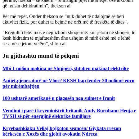
perime, ndërsa – së katërti – shmangni pijet me sheqer ose alkoolin
që nxisin dehidratimin”, thekson ai.
Për më tepër, Onder thekson se ”nuk duhet të ndalojmë së bëri
aktivitet fizik, por duhet ta bëjmë në orët më të freskëta të ditës”.
”Rregulli i tetë: mos e neglizhoni shoqërinë: kur jetoni në shoqëri, të
kesh hidratim të mjaftueshëm dhe ushqim të mirë është më e lehtë
sesa nëse jetoni vetëm”, shton ai.
Ju gjithashtu mund të pëlqeni
Mbi 1 milion makina në Shqipëri, shtohen makinat elektrike
Anijet-gjeneratorë në Vlorë/ KESH hap tender 20 milionë euro
për mirëmbajtjen
100 ushtarë amerikanë u plagosën nga sulmet e Iranit
Vendimi i parë i kryeministrit britanik Andy Burnham: Heqja e
TVSH-së për energjinë elektrike familjare
Kryebashkiaku Veliaj bojkoton seancën/ Gjykata rrëzon
kërkesën e Xoxës dhe gjobit avokatin Ndreca