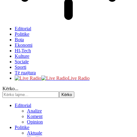
Editorial
Politike
Bota
Ekonomi
HI-Tech
Kulture
Sociale
Sporti
Të ruajtura
Live Radio
Kërko...
Editorial
Analize
Koment
Opinion
Politike
Aktuale