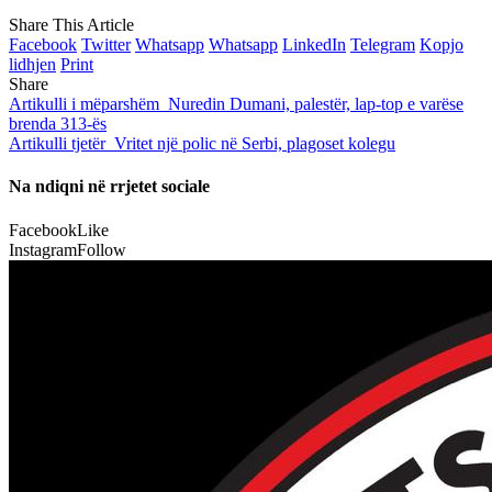
Share This Article
Facebook
Twitter
Whatsapp
Whatsapp
LinkedIn
Telegram
Kopjo
lidhjen
Print
Share
Artikulli i mëparshëm
Nuredin Dumani, palestër, lap-top e varëse
brenda 313-ës
Artikulli tjetër
Vritet një polic në Serbi, plagoset kolegu
Na ndiqni në rrjetet sociale
Facebook
Like
Instagram
Follow