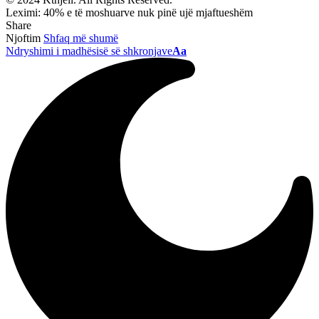
Leximi:
40% e të moshuarve nuk pinë ujë mjaftueshëm
Share
Njoftim
Shfaq më shumë
Ndryshimi i madhësisë së shkronjave
Aa