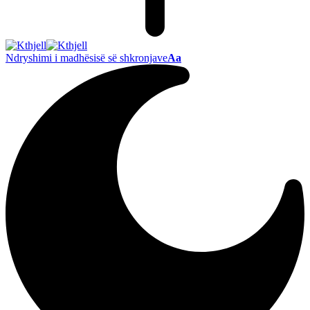
Ndryshimi i madhësisë së shkronjave
Aa