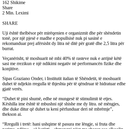
162 Shikime
Share
2 Min. Leximi
SHARE
Uji është thelbësor për mirëqenien e organizmit dhe për shëndetin
tonë, por një pjesë e madhe e popullsisë nuk pi sasinë e
rekomanduar prej afërsisht dy litra në ditë për gratë dhe 2,5 litra për
burrat.
Veçanërisht, të moshuarit në mbi 40% të rasteve nuk e arrijnë këtë
sasi me rrezikun e një ndikimi negativ në performancën fizike dhe
konjitive.
Sipas Graziano Onder, i Institutit italian të Shëndetit, të moshuarit
duhet të ndjekin rregulla të thjeshta për të qëndruar të hidratuar edhe
gjatë verës.
“Duhet të pini shumë, edhe në mungesë të stimulimit të etjes.
Këshilla ime është të mbushni një shishe me dy litra. në mëngjes,
dhe duke ditur që duhet ta keni përfunduar deri në mbrëmje”,
thekson ai.
“Rregulli i tretë: hani ushqime të pasura me lëngje, si fruta dhe