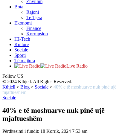
Zhvillim
Bota
Rajoni
Te Tjera
Ekonomi
Finance
Korrupsion
HI-Tech
Kulture
Sociale
Sporti
Të ruajtura
Live Radio
Follow US
© 2024 Kthjell. All Rights Reserved.
Kthjell
>
Blog
>
Sociale
>
40% e të moshuarve nuk pinë ujë
mjaftueshëm
Sociale
40% e të moshuarve nuk pinë ujë
mjaftueshëm
Përditësimi i fundit: 18 Korrik, 2024 7:53 am