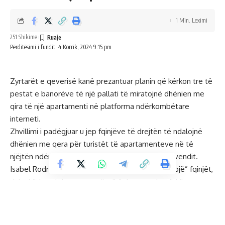
1 Min. Leximi
251 Shikime
Përditësimi i fundit: 4 Korrik, 2024 9:15 pm
Zyrtarët e qeverisë kanë prezantuar planin që kërkon tre të
pestat e banorëve të një pallati të miratojnë dhënien me
qira të një apartamenti në platforma ndërkombëtare
interneti.
Zhvillimi i padëgjuar u jep fqinjëve të drejtën të ndalojnë
dhënien me qera për turistët të apartamenteve në të
njëjtën ndërtesë, tha sot ministrja e strehimit të vendit.
Isabel Rodriguez tha se reforma kërkon të “fuqizojë” fqinjët,
duke kërkuar lejen e tyre për dhënien me qira të këtyre
tipeve të akomodimit.
Ju gjithashtu mund të pëlqeni