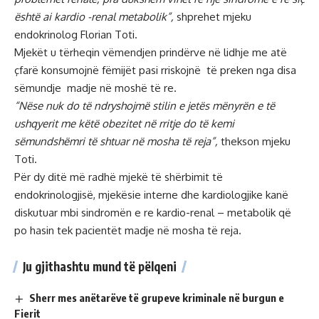
është ai kardio -renal metabolik”,
shprehet mjeku
endokrinolog Florian Toti.
Mjekët u tërheqin vëmendjen prindërve në lidhje me atë
çfarë konsumojnë fëmijët pasi rriskojnë të preken nga disa
sëmundje madje në moshë të re.
“Nëse nuk do të ndryshojmë stilin e jetës mënyrën e të
ushqyerit me këtë obezitet në rritje do të kemi
sëmundshëmri të shtuar në mosha të reja”,
thekson mjeku
Toti.
Për dy ditë më radhë mjekë të shërbimit të
endokrinologjisë, mjekësie interne dhe kardiologjike kanë
diskutuar mbi sindromën e re kardio-renal – metabolik që
po hasin tek pacientët madje në mosha të reja.
Ju gjithashtu mund të pëlqeni
Sherr mes anëtarëve të grupeve kriminale në burgun e
Fierit