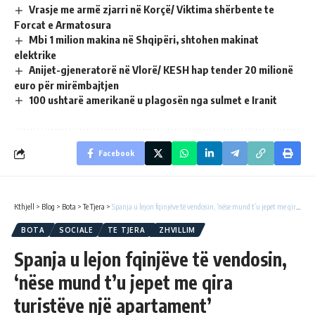
Vrasje me armë zjarri në Korçë/ Viktima shërbente te
Forcat e Armatosura
Mbi 1 milion makina në Shqipëri, shtohen makinat
elektrike
Anijet-gjeneratorë në Vlorë/ KESH hap tender 20 milionë
euro për mirëmbajtjen
100 ushtarë amerikanë u plagosën nga sulmet e Iranit
Facebook
Kthjell
>
Blog
>
Bota
>
Te Tjera
>
Spanja u lejon fqinjëve të vendosin, ‘nëse mund t’u jepet me qira turistëve një apartament’
BOTA
SOCIALE
TE TJERA
ZHVILLIM
Spanja u lejon fqinjëve të vendosin,
‘nëse mund t’u jepet me qira
turistëve një apartament’