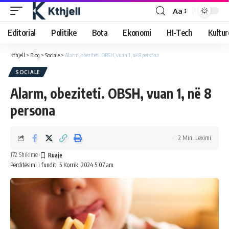
Aa
Editorial
Politike
Bota
Ekonomi
HI-Tech
Kultur
Kthjell
>
Blog
>
Sociale
>
Alarm, obeziteti. OBSH, vuan 1, në 8 persona
SOCIALE
Alarm, obeziteti. OBSH, vuan 1, në 8
persona
2 Min. Leximi
172 Shikime
Përditësimi i fundit: 5 Korrik, 2024 5:07 am