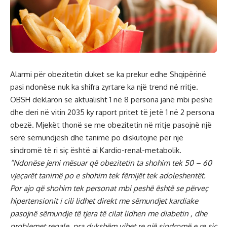
Alarmi për obezitetin duket se ka prekur edhe Shqipërinë
pasi ndonëse nuk ka shifra zyrtare ka një trend në rritje.
OBSH deklaron se aktualisht 1 në 8 persona janë mbi peshe
dhe deri në vitin 2035 ky raport pritet të jetë 1 në 2 persona
obezë. Mjekët thonë se me obezitetin në rritje pasojnë një
sërë sëmundjesh dhe tanimë po diskutojnë për një
sindromë të ri siç është ai Kardio-renal-metabolik.
“Ndonëse jemi mësuar që obezitetin ta shohim tek 50 – 60
vjeçarët tanimë po e shohim tek fëmijët tek adoleshentët.
Por ajo që shohim tek personat mbi peshë është se përveç
hipertensionit i cili lidhet direkt me sëmundjet kardiake
pasojnë sëmundje të tjera të cilat lidhen me diabetin , dhe
problemet renale, pra dukshëm vihet re një sindromë e re siç