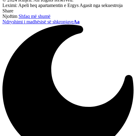
Leximi:
Apeli heq apartamentin e Ergys Agasit nga sekuestroja
Share
Njoftim
Shfaq më shumë
Ndryshimi i madhësisë së shkronjave
Aa