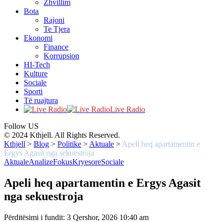
Zhvillim
Bota
Rajoni
Te Tjera
Ekonomi
Finance
Korrupsion
HI-Tech
Kulture
Sociale
Sporti
Të ruajtura
Live Radio
Follow US
© 2024 Kthjell. All Rights Reserved.
Kthjell
>
Blog
>
Politike
>
Aktuale
>
Apeli heq apartamentin e
Ergys Agasit nga sekuestroja
Aktuale
Analize
Fokus
Kryesore
Sociale
Apeli heq apartamentin e Ergys Agasit
nga sekuestroja
Përditësimi i fundit: 3 Qershor, 2026 10:40 am