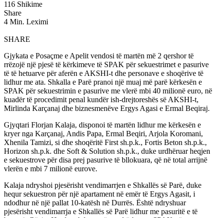
116 Shikime
Share
4 Min. Leximi
SHARE
Gjykata e Posaçme e Apelit vendosi të martën më 2 qershor të
rrëzojë një pjesë të kërkimeve të SPAK për sekuestrimet e pasurive
të të hetuarve për aferën e AKSHI-t dhe personave e shoqërive të
lidhur me ata. Shkalla e Parë pranoi një muaj më parë kërkesën e
SPAK për sekuestrimin e pasurive me vlerë mbi 40 milionë euro, në
kuadër të procedimit penal kundër ish-drejtoreshës së AKSHI-t,
Mirlinda Karçanaj dhe biznesmenëve Ergys Agasi e Ermal Beqiraj.
Gjyqtari Florjan Kalaja, disponoi të martën lidhur me kërkesën e
kryer nga Karçanaj, Andis Papa, Ermal Beqiri, Arjola Koromani,
Xhenila Tamizi, si dhe shoqëritë First sh.p.k., Fortis Beton sh.p.k.,
Horizon sh.p.k. dhe Soft & Solution sh.p.k., duke urdhëruar heqjen
e sekuestrove për disa prej pasurive të bllokuara, që në total arrijnë
vlerën e mbi 7 milionë eurove.
Kalaja ndryshoi pjesërisht vendimarrjen e Shkallës së Parë, duke
hequr sekuestron për një apartament në emër të Ergys Agasit, i
ndodhur në një pallat 10-katësh në Durrës. Është ndryshuar
pjesërisht vendimarrja e Shkallës së Parë lidhur me pasuritë e të