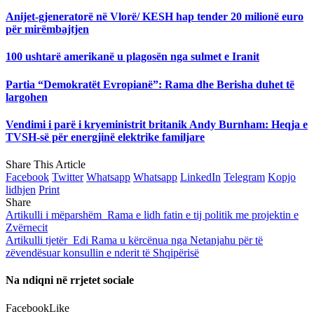
Anijet-gjeneratorë në Vlorë/ KESH hap tender 20 milionë euro
për mirëmbajtjen
100 ushtarë amerikanë u plagosën nga sulmet e Iranit
Partia “Demokratët Evropianë”: Rama dhe Berisha duhet të
largohen
Vendimi i parë i kryeministrit britanik Andy Burnham: Heqja e
TVSH-së për energjinë elektrike familjare
Share This Article
Facebook
Twitter
Whatsapp
Whatsapp
LinkedIn
Telegram
Kopjo
lidhjen
Print
Share
Artikulli i mëparshëm
Rama e lidh fatin e tij politik me projektin e
Zvërnecit
Artikulli tjetër
Edi Rama u kërcënua nga Netanjahu për të
zëvendësuar konsullin e nderit të Shqipërisë
Na ndiqni në rrjetet sociale
Facebook
Like