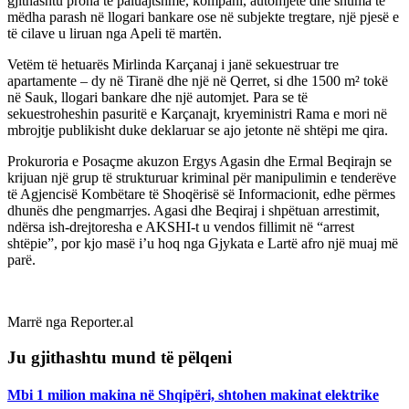
gjithashtu prona të paluajtshme, kompani, automjete dhe shuma të
mëdha parash në llogari bankare ose në subjekte tregtare, një pjesë e
të cilave u liruan nga Apeli të martën.
Vetëm të hetuarës Mirlinda Karçanaj i janë sekuestruar tre
apartamente – dy në Tiranë dhe një në Qerret, si dhe 1500 m² tokë
në Sauk, llogari bankare dhe një automjet. Para se të
sekuestroheshin pasuritë e Karçanajt, kryeministri Rama e mori në
mbrojtje publikisht duke deklaruar se ajo jetonte në shtëpi me qira.
Prokuroria e Posaçme akuzon Ergys Agasin dhe Ermal Beqirajn se
krijuan një grup të strukturuar kriminal për manipulimin e tenderëve
të Agjencisë Kombëtare të Shoqërisë së Informacionit, edhe përmes
dhunës dhe pengmarrjes. Agasi dhe Beqiraj i shpëtuan arrestimit,
ndërsa ish-drejtoresha e AKSHI-t u vendos fillimit në “arrest
shtëpie”, por kjo masë i’u hoq nga Gjykata e Lartë afro një muaj më
parë.
Marrë nga Reporter.al
Ju gjithashtu mund të pëlqeni
Mbi 1 milion makina në Shqipëri, shtohen makinat elektrike