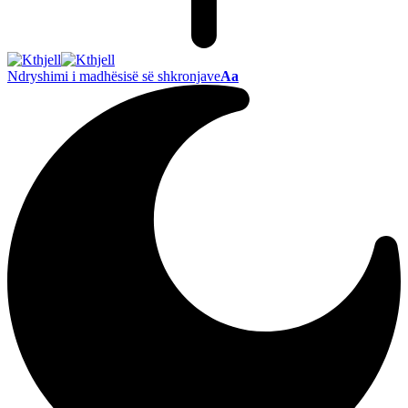
Ndryshimi i madhësisë së shkronjave
Aa