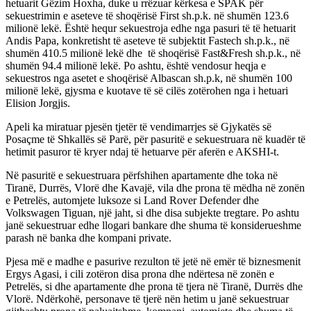
hetuarit Gëzim Hoxha, duke u rrëzuar kërkesa e SPAK për
sekuestrimin e aseteve të shoqërisë First sh.p.k. në shumën 123.6
milionë lekë. Është hequr sekuestroja edhe nga pasuri të të hetuarit
Andis Papa, konkretisht të aseteve të subjektit Fastech sh.p.k., në
shumën 410.5 milionë lekë dhe të shoqërisë Fast&Fresh sh.p.k., në
shumën 94.4 milionë lekë. Po ashtu, është vendosur heqja e
sekuestros nga asetet e shoqërisë Albascan sh.p.k, në shumën 100
milionë lekë, gjysma e kuotave të së cilës zotërohen nga i hetuari
Elision Jorgjis.
Apeli ka miratuar pjesën tjetër të vendimarrjes së Gjykatës së
Posaçme të Shkallës së Parë, për pasuritë e sekuestruara në kuadër të
hetimit pasuror të kryer ndaj të hetuarve për aferën e AKSHI-t.
Në pasuritë e sekuestruara përfshihen apartamente dhe toka në
Tiranë, Durrës, Vlorë dhe Kavajë, vila dhe prona të mëdha në zonën
e Petrelës, automjete luksoze si Land Rover Defender dhe
Volkswagen Tiguan, një jaht, si dhe disa subjekte tregtare. Po ashtu
janë sekuestruar edhe llogari bankare dhe shuma të konsiderueshme
parash në banka dhe kompani private.
Pjesa më e madhe e pasurive rezulton të jetë në emër të biznesmenit
Ergys Agasi, i cili zotëron disa prona dhe ndërtesa në zonën e
Petrelës, si dhe apartamente dhe prona të tjera në Tiranë, Durrës dhe
Vlorë. Ndërkohë, personave të tjerë nën hetim u janë sekuestruar