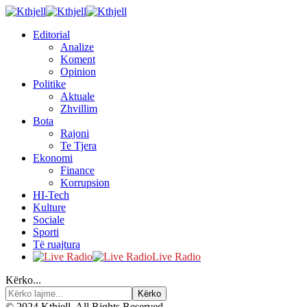
Editorial
Analize
Koment
Opinion
Politike
Aktuale
Zhvillim
Bota
Rajoni
Te Tjera
Ekonomi
Finance
Korrupsion
HI-Tech
Kulture
Sociale
Sporti
Të ruajtura
Live Radio
Kërko...
© 2024 Kthjell. All Rights Reserved.