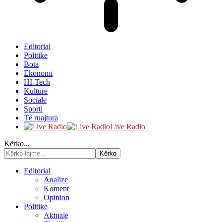
Editorial
Politike
Bota
Ekonomi
HI-Tech
Kulture
Sociale
Sporti
Të ruajtura
Live Radio
Kërko...
Editorial
Analize
Koment
Opinion
Politike
Aktuale