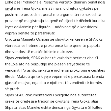
Edhe pse Prokuroria e Posaçme vërtetoi dënimin penal ndaj
gjyqtares Irena Gjoka, më 23 mars iu drejtua gjykatës për
pushimin e procedimit penal me argumentin se nuk është
provuar që magjistratja ka qenë në dijeni të dënimit kur e ka
kryer deklarimin për figurën – ndërkohë që e konsideroi
veprën penale të parashkruar.
Gjyqtarja Marinela Osmani që shqyrtoi kërkesën e SPAK ka
vlerësuar se hetimet e prokurorisë kanë qenë të paplota
dhe vendosi të martën kthimin e akteve.
Sipas vendimit, SPAK duhet të vazhdojë hetimet dhe t’i
thellojë ato në përputhje me pjesën arsyetuese të
vendimit. Po ashtu, gjykata e urdhëron prokurorin e çështjes
Bledar Maksuti që të kryejë veprimet e përcaktuara brenda
gjashtë muajve, nga dita e njoftimit të vendimit të formës
së prerë.
Sipas SPAK, dokumentacioni i përcjellë nga autoritetet
greke të drejtësisë tregon se gjyqtarja Irena Gjoka, alias
Shpata, alias Maneku është dënuar nga Gjykata e Shkallës