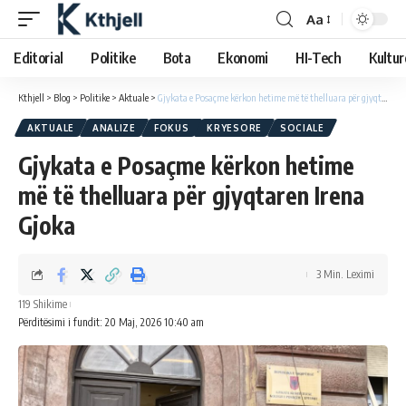
Aa
Editorial
Politike
Bota
Ekonomi
HI-Tech
Kultur
Kthjell
>
Blog
>
Politike
>
Aktuale
>
Gjykata e Posaçme kërkon hetime më të thelluara për gjyqtaren Irena Gjoka
AKTUALE
ANALIZE
FOKUS
KRYESORE
SOCIALE
Gjykata e Posaçme kërkon hetime
më të thelluara për gjyqtaren Irena
Gjoka
3 Min. Leximi
119 Shikime
Përditësimi i fundit: 20 Maj, 2026 10:40 am