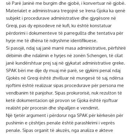
së Parë Janinë me burgim dhe gjobë, i konvertuar në gjobë.
Materialet e administruara tregojnë se Irena Gjoka ka qenë
subjekt i procedurave administrative dhe gjyqësore në
Greqi, pas dy episodeve në kufi, ku është konstatuar
përdorimi i dokumenteve të parregullta dhe tentativa për
hyrje me të dhëna të ndryshme identifikuese.
Si pasojë, ndaj saj janë marrë masa administrative, përfshirë
dëbimin dhe ndalimin e hyrjes në zonën Schengen, të cilat
janë kundërshtuar prej saj në gjykatat administrative greke.
SPAK bëri me dije dy muaj më parë, se gjykimi penal ndaj
Gjokës në Greqi është zhvilluar në mungesë të saj, ndërsa
njoftimi është realizuar sipas procedurave për persona me
vendbanim të panjohur. Sipas prokurorisë, nuk rezulton të
ketë dokumentacion që provon se Gjoka është njoftuar
realisht për procesin dhe shpalljen e vendimit.
Një tjetër argument i përdorur nga SPAK për kërkesën për
pushimin e çështjes penale është parashkrimi i veprës
penale. Sipas organit të akuzës, nga analiza e akteve