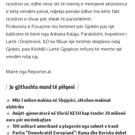
rezulton se, edhe nëse do të merrej e mirëqenë ekzistenca
e këtij vendimi penal, ndjekja penale lidhur me këtë fakt
rezulton e shuar për shkak të parashkrimit.
Prokuroria e Posaçme nisi hetimet për Gjokën pas një
kallëzimi të bërë nga Adriana Kalaja. Paralelisht, Inspektori i
Lartë i Drejtësisë, ILD ka filluar një hetimin disiplinor ndaj
Gjokës, pasi Këshilli i Lartë Gjyqësor refuzoi të merrte një
vendim ndaj saj.
Marrë nga Reporter.al
Ju gjithashtu mund të pëlqeni
Mbi 1 milion makina në Shqipëri, shtohen makinat
elektrike
Anijet-gjeneratorë në Vlorë/ KESH hap tender 20 milionë
euro për mirëmbajtjen
100 ushtarë amerikanë u plagosën nga sulmet e Iranit
Partia “Demokratët Evropianë”: Rama dhe Berisha duhet