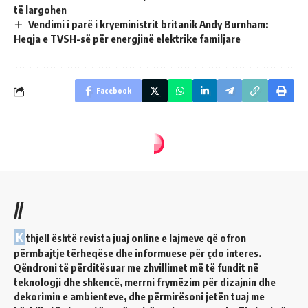
të largohen
Vendimi i parë i kryeministrit britanik Andy Burnham:
Heqja e TVSH-së për energjinë elektrike familjare
Facebook
//
K
thjell është revista juaj online e lajmeve që ofron
përmbajtje tërheqëse dhe informuese për çdo interes.
Qëndroni të përditësuar me zhvillimet më të fundit në
teknologji dhe shkencë, merrni frymëzim për dizajnin dhe
dekorimin e ambienteve, dhe përmirësoni jetën tuaj me