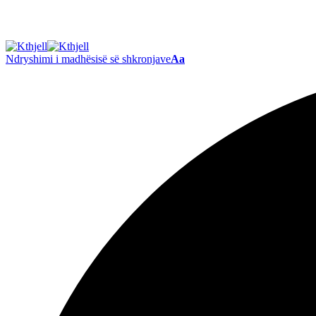
Ndryshimi i madhësisë së shkronjave
Aa