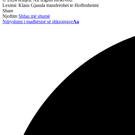
Leximi:
Klaus Gjasula transferohet te Hoffenheimi
Share
Njoftim
Shfaq më shumë
Ndryshimi i madhësisë së shkronjave
Aa