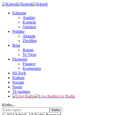
Editorial
Analize
Koment
Opinion
Politike
Aktuale
Zhvillim
Bota
Rajoni
Te Tjera
Ekonomi
Finance
Korrupsion
HI-Tech
Kulture
Sociale
Sporti
Të ruajtura
Live Radio
Kërko...
© 2024 Kthjell. All Rights Reserved.