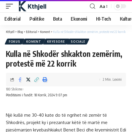
Aa
Editorial
Politike
Bota
Ekonomi
HI-Tech
Kultur
Kthjell
>
Blog
>
Editorial
>
Koment
>
Kulla në Shkodër shkakton zemërim, protestë më 22 korrik
FOKUS
KOMENT
KRYESORE
SOCIALE
Kulla në Shkodër shkakton zemërim,
protestë më 22 korrik
2 Min. Leximi
180 Shikime
Përditësimi i fundit: 18 Korrik, 2024 9:07 pm
Një kullë me 30-40 kate do të ngrihet në zemër të
Shkodrës, projekt ky i prezantuar këtë të martë me
pjesëmarrjen kryebashkiakut Benet Beci dhe kryeministrit Edi