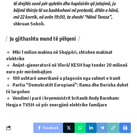
të drejtës sonë për qytetin dhe hapësirën që jetojmë, ju
bëjmë thirrje të na bashkoheni në protestë, ditën e hënë,
më 22 korrik, në orën 19:00, te sheshi “Nënë Tereza”
,
shkruan Sokoli.
Ju gjithashtu mund të pëlqeni
Mbi 1 milion makina në Shqipëri, shtohen makinat
elektrike
Anijet-gjeneratorë në Vlorë/ KESH hap tender 20 milionë
euro për mirëmbajtjen
100 ushtarë amerikanë u plagosën nga sulmet e Iranit
Partia “Demokratët Evropianë”: Rama dhe Berisha duhet
të largohen
Vendimi i parë i kryeministrit britanik Andy Burnham:
Heqja e TVSH-së për energjinë elektrike familjare
Facebook