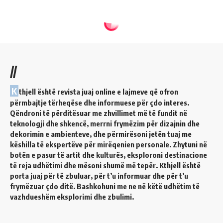
//
K
thjell është revista juaj online e lajmeve që ofron
përmbajtje tërheqëse dhe informuese për çdo interes.
Qëndroni të përditësuar me zhvillimet më të fundit në
teknologji dhe shkencë, merrni frymëzim për dizajnin dhe
dekorimin e ambienteve, dhe përmirësoni jetën tuaj me
këshilla të ekspertëve për mirëqenien personale. Zhytuni në
botën e pasur të artit dhe kulturës, eksploroni destinacione
të reja udhëtimi dhe mësoni shumë më tepër. Kthjell është
porta juaj për të zbuluar, për t’u informuar dhe për t’u
frymëzuar çdo ditë. Bashkohuni me ne në këtë udhëtim të
vazhdueshëm eksplorimi dhe zbulimi.