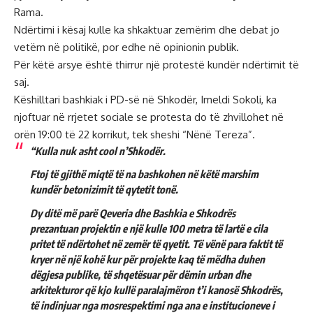
Rama.
Ndërtimi i kësaj kulle ka shkaktuar zemërim dhe debat jo
vetëm në politikë, por edhe në opinionin publik.
Për këtë arsye është thirrur një protestë kundër ndërtimit të
saj.
Këshilltari bashkiak i PD-së në Shkodër, Imeldi Sokoli, ka
njoftuar në rrjetet sociale se protesta do të zhvillohet në
orën 19:00 të 22 korrikut, tek sheshi “Nënë Tereza”.
“Kulla nuk asht cool n’Shkodër.
Ftoj të gjithë miqtë të na bashkohen në këtë marshim
kundër betonizimit të qytetit tonë.
Dy ditë më parë Qeveria dhe Bashkia e Shkodrës
prezantuan projektin e një kulle 100 metra të lartë e cila
pritet të ndërtohet në zemër të qyetit. Të vënë para faktit të
kryer në një kohë kur për projekte kaq të mëdha duhen
dëgjesa publike, të shqetësuar për dëmin urban dhe
arkitekturor që kjo kullë paralajmëron t’i kanosë Shkodrës,
të indinjuar nga mosrespektimi nga ana e institucioneve i