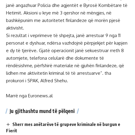
janë angazhuar Policia dhe agjentët e Byrosë Kombëtare të
Hetimit. Aksioni u krye më 3 qershor në mëngjes, në
bashkëpunim me autoritetet finlandeze që morën pjesë
aktivisht.
Si rezultat i veprimeve të shpejta, janë arrestuar 9 nga 11
personat e dyshuar, ndërsa vazhdojnë përpjekjet për kapjen
e dy të tjerëve. Gjatë operacionit janë sekuestruar rreth 8
automjete, telefona celularë dhe dokumente të
rëndësishme, përfshirë materiale në gjuhën finlandeze, që
lidhen me aktivitetin kriminal të të arrestuarve”. tha
prokurori i SPAK, Alfred Shehu.
Marrë nga Euronews.al
Ju gjithashtu mund të pëlqeni
Sherr mes anëtarëve të grupeve kriminale në burgun e
Fierit