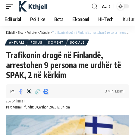
Aa
Editorial
Politike
Bota
Ekonomi
HI-Tech
Kultur
Kthjell
>
Blog
>
Politike
>
Aktuale
>
Trafikonin drogë në Finlandë, arrestohen 9 persona me urdhër të SPAK, 2 në kërkim
AKTUALE
FOKUS
KOMENT
SOCIALE
Trafikonin drogë në Finlandë,
arrestohen 9 persona me urdhër të
SPAK, 2 në kërkim
3 Min. Leximi
264 Shikime
Përditësimi i fundit: 3 Qershor, 2025 12:04 pm