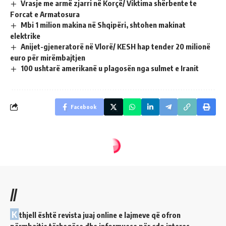
Vrasje me armë zjarri në Korçë/ Viktima shërbente te
Forcat e Armatosura
Mbi 1 milion makina në Shqipëri, shtohen makinat
elektrike
Anijet-gjeneratorë në Vlorë/ KESH hap tender 20 milionë
euro për mirëmbajtjen
100 ushtarë amerikanë u plagosën nga sulmet e Iranit
Facebook
//
K
thjell është revista juaj online e lajmeve që ofron
përmbajtje tërheqëse dhe informuese për çdo interes.