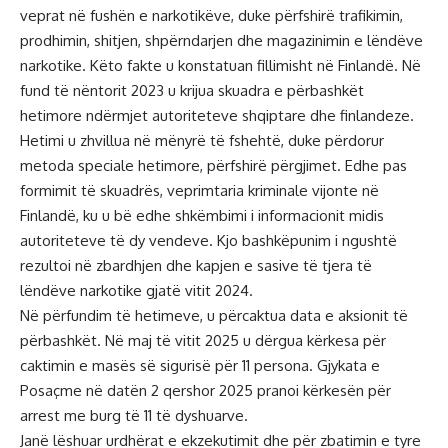
veprat në fushën e narkotikëve, duke përfshirë trafikimin,
prodhimin, shitjen, shpërndarjen dhe magazinimin e lëndëve
narkotike. Këto fakte u konstatuan fillimisht në Finlandë. Në
fund të nëntorit 2023 u krijua skuadra e përbashkët
hetimore ndërmjet autoriteteve shqiptare dhe finlandeze.
Hetimi u zhvillua në mënyrë të fshehtë, duke përdorur
metoda speciale hetimore, përfshirë përgjimet. Edhe pas
formimit të skuadrës, veprimtaria kriminale vijonte në
Finlandë, ku u bë edhe shkëmbimi i informacionit midis
autoriteteve të dy vendeve. Kjo bashkëpunim i ngushtë
rezultoi në zbardhjen dhe kapjen e sasive të tjera të
lëndëve narkotike gjatë vitit 2024.
Në përfundim të hetimeve, u përcaktua data e aksionit të
përbashkët. Në maj të vitit 2025 u dërgua kërkesa për
caktimin e masës së sigurisë për 11 persona. Gjykata e
Posaçme në datën 2 qershor 2025 pranoi kërkesën për
arrest me burg të 11 të dyshuarve.
Janë lëshuar urdhërat e ekzekutimit dhe për zbatimin e tyre