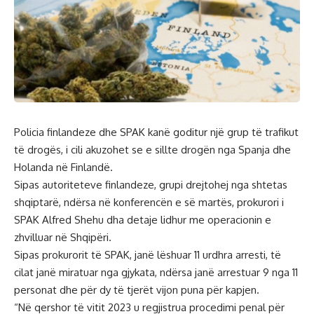
Policia finlandeze dhe SPAK kanë goditur një grup të trafikut
të drogës, i cili akuzohet se e sillte drogën nga Spanja dhe
Holanda në Finlandë.
Sipas autoriteteve finlandeze, grupi drejtohej nga shtetas
shqiptarë, ndërsa në konferencën e së martës, prokurori i
SPAK Alfred Shehu dha detaje lidhur me operacionin e
zhvilluar në Shqipëri.
Sipas prokurorit të SPAK, janë lëshuar 11 urdhra arresti, të
cilat janë miratuar nga gjykata, ndërsa janë arrestuar 9 nga 11
personat dhe për dy të tjerët vijon puna për kapjen.
“Në qershor të vitit 2023 u regjistrua procedimi penal për