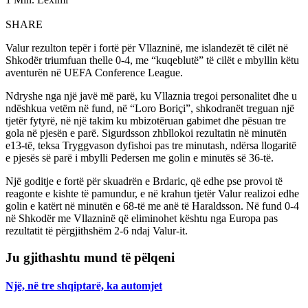
SHARE
Valur rezulton tepër i fortë për Vllazninë, me islandezët të cilët në
Shkodër triumfuan thelle 0-4, me “kuqeblutë” të cilët e mbyllin këtu
aventurën në UEFA Conference League.
Ndryshe nga një javë më parë, ku Vllaznia tregoi personalitet dhe u
ndëshkua vetëm në fund, në “Loro Boriçi”, shkodranët treguan një
tjetër fytyrë, në një takim ku mbizotëruan gabimet dhe pësuan tre
gola në pjesën e parë. Sigurdsson zhbllokoi rezultatin në minutën
e13-të, teksa Tryggvason dyfishoi pas tre minutash, ndërsa llogaritë
e pjesës së parë i mbylli Pedersen me golin e minutës së 36-të.
Një goditje e fortë për skuadrën e Brdaric, që edhe pse provoi të
reagonte e kishte të pamundur, e në krahun tjetër Valur realizoi edhe
golin e katërt në minutën e 68-të me anë të Haraldsson. Në fund 0-4
në Shkodër me Vllazninë që eliminohet kështu nga Europa pas
rezultatit të përgjithshëm 2-6 ndaj Valur-it.
Ju gjithashtu mund të pëlqeni
Një, në tre shqiptarë, ka automjet