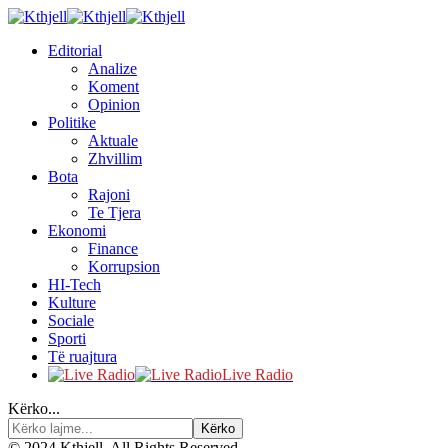
Editorial
Analize
Koment
Opinion
Politike
Aktuale
Zhvillim
Bota
Rajoni
Te Tjera
Ekonomi
Finance
Korrupsion
HI-Tech
Kulture
Sociale
Sporti
Të ruajtura
Live Radio
Kërko...
© 2024 Kthjell. All Rights Reserved.