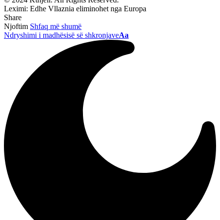
Leximi:
Edhe Vllaznia eliminohet nga Europa
Share
Njoftim
Shfaq më shumë
Ndryshimi i madhësisë së shkronjave
Aa