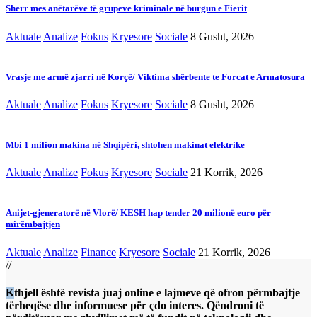
Sherr mes anëtarëve të grupeve kriminale në burgun e Fierit
Aktuale
Analize
Fokus
Kryesore
Sociale
8 Gusht, 2026
Vrasje me armë zjarri në Korçë/ Viktima shërbente te Forcat e Armatosura
Aktuale
Analize
Fokus
Kryesore
Sociale
8 Gusht, 2026
Mbi 1 milion makina në Shqipëri, shtohen makinat elektrike
Aktuale
Analize
Fokus
Kryesore
Sociale
21 Korrik, 2026
Anijet-gjeneratorë në Vlorë/ KESH hap tender 20 milionë euro për
mirëmbajtjen
Aktuale
Analize
Finance
Kryesore
Sociale
21 Korrik, 2026
//
Kthjell është revista juaj online e lajmeve që ofron përmbajtje
tërheqëse dhe informuese për çdo interes. Qëndroni të