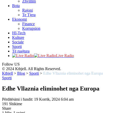
Zhvillim
Bota
Rajoni
Te Tjera
Ekonomi
Finance
Korrupsion
HI-Tech
Kulture
Sociale
Sporti
Të ruajtura
Live Radio
Follow US
© 2024 Kthjell. All Rights Reserved.
Kthjell
>
Blog
>
Sporti
>
Edhe Vllaznia eliminohet nga Europa
Sporti
Edhe Vllaznia eliminohet nga Europa
Përditësimi i fundit: 19 Korrik, 2024 6:04 am
191 Shikime
Share
1 Min. Leximi