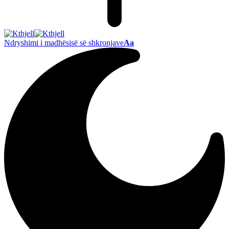
Ndryshimi i madhësisë së shkronjave
Aa