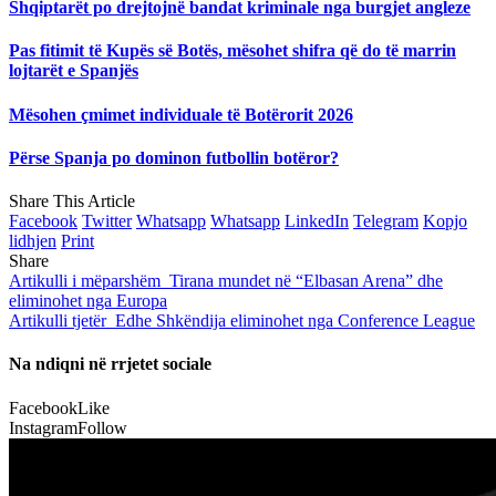
Shqiptarët po drejtojnë bandat kriminale nga burgjet angleze
Pas fitimit të Kupës së Botës, mësohet shifra që do të marrin
lojtarët e Spanjës
Mësohen çmimet individuale të Botërorit 2026
Përse Spanja po dominon futbollin botëror?
Share This Article
Facebook
Twitter
Whatsapp
Whatsapp
LinkedIn
Telegram
Kopjo
lidhjen
Print
Share
Artikulli i mëparshëm
Tirana mundet në “Elbasan Arena” dhe
eliminohet nga Europa
Artikulli tjetër
Edhe Shkëndija eliminohet nga Conference League
Na ndiqni në rrjetet sociale
Facebook
Like
Instagram
Follow