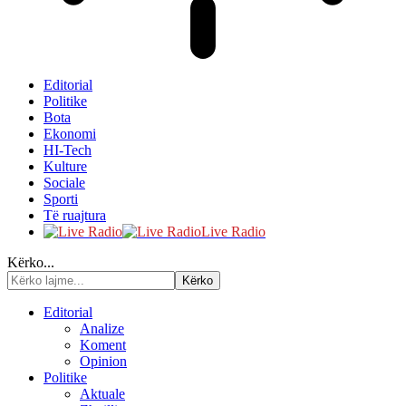
Editorial
Politike
Bota
Ekonomi
HI-Tech
Kulture
Sociale
Sporti
Të ruajtura
Live Radio
Kërko...
Editorial
Analize
Koment
Opinion
Politike
Aktuale