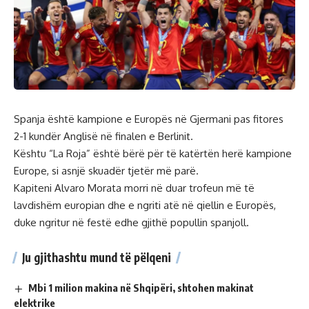
Spanja është kampione e Europës në Gjermani pas fitores
2-1 kundër Anglisë në finalen e Berlinit.
Kështu “La Roja” është bërë për të katërtën herë kampione
Europe, si asnjë skuadër tjetër më parë.
Kapiteni Alvaro Morata morri në duar trofeun më të
lavdishëm europian dhe e ngriti atë në qiellin e Europës,
duke ngritur në festë edhe gjithë popullin spanjoll.
Ju gjithashtu mund të pëlqeni
Mbi 1 milion makina në Shqipëri, shtohen makinat
elektrike