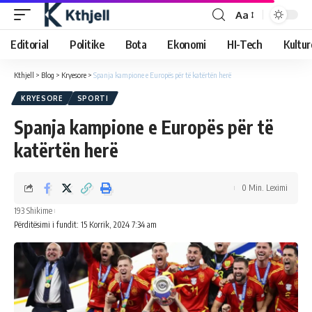
Aa
Editorial
Politike
Bota
Ekonomi
HI-Tech
Kultur
Kthjell
>
Blog
>
Kryesore
>
Spanja kampione e Europës për të katërtën herë
KRYESORE
SPORTI
Spanja kampione e Europës për të
katërtën herë
0 Min. Leximi
193 Shikime
Përditësimi i fundit: 15 Korrik, 2024 7:34 am