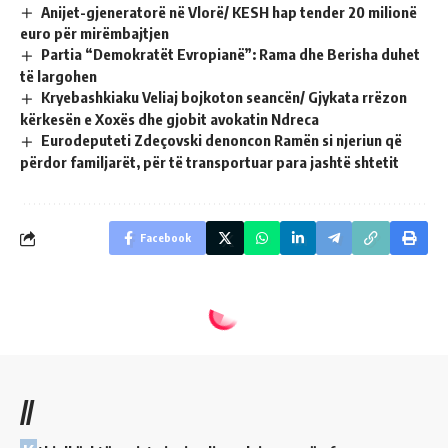
Anijet-gjeneratorë në Vlorë/ KESH hap tender 20 milionë
euro për mirëmbajtjen
Partia “Demokratët Evropianë”: Rama dhe Berisha duhet
të largohen
Kryebashkiaku Veliaj bojkoton seancën/ Gjykata rrëzon
kërkesën e Xoxës dhe gjobit avokatin Ndreca
Eurodeputeti Zdeçovski denoncon Ramën si njeriun që
përdor familjarët, për të transportuar para jashtë shtetit
Facebook
//