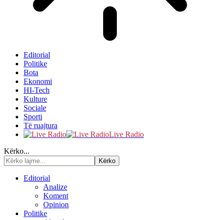
Editorial
Politike
Bota
Ekonomi
HI-Tech
Kulture
Sociale
Sporti
Të ruajtura
Live Radio
Kërko...
Editorial
Analize
Koment
Opinion
Politike