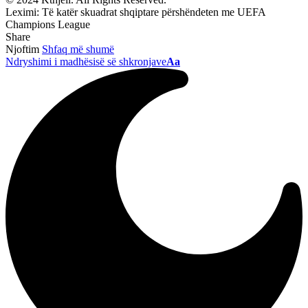
Leximi:
Të katër skuadrat shqiptare përshëndeten me UEFA
Champions League
Share
Njoftim
Shfaq më shumë
Ndryshimi i madhësisë së shkronjave
Aa