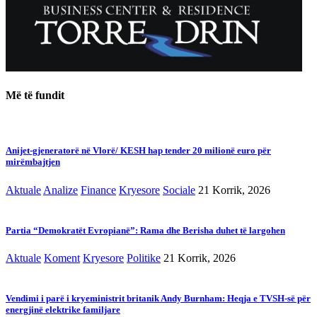
Më të fundit
Anijet-gjeneratorë në Vlorë/ KESH hap tender 20 milionë euro për
mirëmbajtjen
Aktuale
Analize
Finance
Kryesore
Sociale
21 Korrik, 2026
Partia “Demokratët Evropianë”: Rama dhe Berisha duhet të largohen
Aktuale
Koment
Kryesore
Politike
21 Korrik, 2026
Vendimi i parë i kryeministrit britanik Andy Burnham: Heqja e TVSH-së për
energjinë elektrike familjare