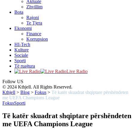
Aktuale
Zhvillim
Bota
Rajoni
Te Tjera
Ekonomi
Finance
Korrupsion
HI-Tech
Kulture
Sociale
Sporti
Të ruajtura
Live Radio
Follow US
© 2024 Kthjell. All Rights Reserved.
Kthjell
>
Blog
>
Fokus
>
Të katër skuadrat shqiptare përshëndeten
me UEFA Champions League
Fokus
Sporti
Të katër skuadrat shqiptare përshëndeten
me UEFA Champions League