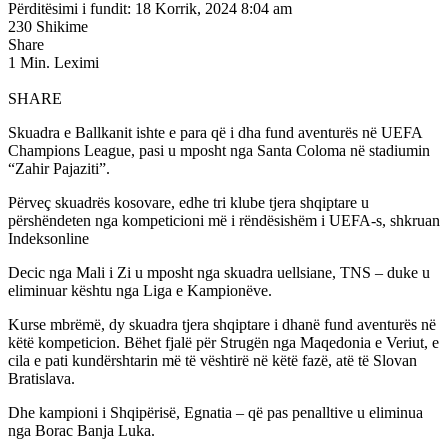
Përditësimi i fundit: 18 Korrik, 2024 8:04 am
230 Shikime
Share
1 Min. Leximi
SHARE
Skuadra e Ballkanit ishte e para që i dha fund aventurës në UEFA
Champions League, pasi u mposht nga Santa Coloma në stadiumin
“Zahir Pajaziti”.
Përveç skuadrës kosovare, edhe tri klube tjera shqiptare u
përshëndeten nga kompeticioni më i rëndësishëm i UEFA-s, shkruan
Indeksonline
Decic nga Mali i Zi u mposht nga skuadra uellsiane, TNS – duke u
eliminuar kështu nga Liga e Kampionëve.
Kurse mbrëmë, dy skuadra tjera shqiptare i dhanë fund aventurës në
këtë kompeticion. Bëhet fjalë për Strugën nga Maqedonia e Veriut, e
cila e pati kundërshtarin më të vështirë në këtë fazë, atë të Slovan
Bratislava.
Dhe kampioni i Shqipërisë, Egnatia – që pas penalltive u eliminua
nga Borac Banja Luka.