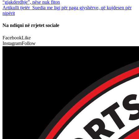
“gjakderdhje”, nëse nuk fiton
Artikulli tjetër
Suedia me ligj për paga gjyshërve, që kujdesen për
nipërit
Na ndiqni në rrjetet sociale
Facebook
Like
Instagram
Follow