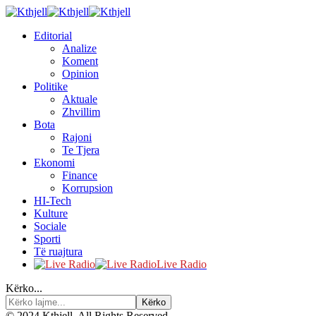
Editorial
Analize
Koment
Opinion
Politike
Aktuale
Zhvillim
Bota
Rajoni
Te Tjera
Ekonomi
Finance
Korrupsion
HI-Tech
Kulture
Sociale
Sporti
Të ruajtura
Live Radio
Kërko...
© 2024 Kthjell. All Rights Reserved.