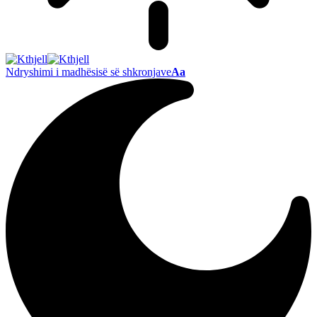
Ndryshimi i madhësisë së shkronjave
Aa