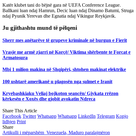
Katër klubet tani do bëjnë gara në UEFA Conference League.
Ballkani luan ndaj Hamrun, Decic luan ndaj Dinamo Batumi, Struga
ndaj Pyunik Yerevan dhe Egnatia ndaj Vikingur Reykjavik.
Ju gjithashtu mund të pëlqeni
Sherr mes anëtarëve të grupeve kriminale në burgun e Fierit
Vrasje me armë zjarri në Korçë/ Viktima shërbente te Forcat e
Armatosura
Mbi 1 milion makina në Shqipëri, shtohen makinat elektrike
100 ushtarë amerikanë u plagosën nga sulmet e Iranit
Kryebashkiaku Veliaj bojkoton seancën/ Gjykata rrëzon
kërkesën e Xoxës dhe gjobit avokatin Ndreca
Share This Article
Facebook
Twitter
Whatsapp
Whatsapp
LinkedIn
Telegram
Kopjo
lidhjen
Print
Share
Artikulli i mëparshëm
Venezuela, Maduro paralajmëron