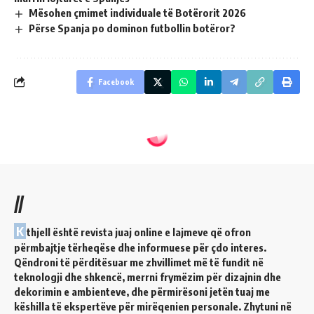
Mësohen çmimet individuale të Botërorit 2026
Përse Spanja po dominon futbollin botëror?
Facebook
//
K
thjell është revista juaj online e lajmeve që ofron
përmbajtje tërheqëse dhe informuese për çdo interes.
Qëndroni të përditësuar me zhvillimet më të fundit në
teknologji dhe shkencë, merrni frymëzim për dizajnin dhe
dekorimin e ambienteve, dhe përmirësoni jetën tuaj me
këshilla të ekspertëve për mirëqenien personale. Zhytuni në