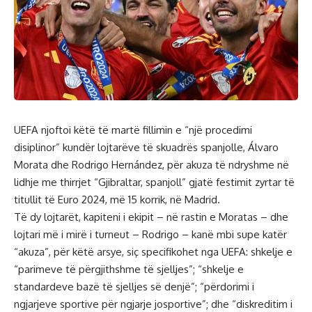
UEFA njoftoi këtë të martë fillimin e “një procedimi
disiplinor” kundër lojtarëve të skuadrës spanjolle, Álvaro
Morata dhe Rodrigo Hernández, për akuza të ndryshme në
lidhje me thirrjet “Gjibraltar, spanjoll” gjatë festimit zyrtar të
titullit të Euro 2024, më 15 korrik, në Madrid.
Të dy lojtarët, kapiteni i ekipit – në rastin e Moratas – dhe
lojtari më i mirë i turneut – Rodrigo – kanë mbi supe katër
“akuza”, për këtë arsye, siç specifikohet nga UEFA: shkelje e
“parimeve të përgjithshme të sjelljes”; “shkelje e
standardeve bazë të sjelljes së denjë”; “përdorimi i
ngjarjeve sportive për ngjarje josportive”; dhe “diskreditim i