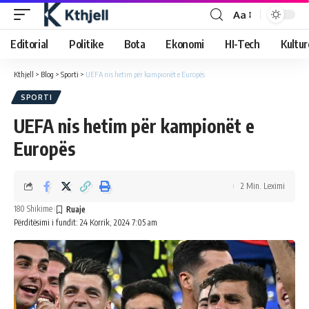
Aa
Editorial
Politike
Bota
Ekonomi
HI-Tech
Kultur
Kthjell
>
Blog
>
Sporti
>
UEFA nis hetim për kampionët e Europës
SPORTI
UEFA nis hetim për kampionët e
Europës
2 Min. Leximi
180 Shikime
Përditësimi i fundit: 24 Korrik, 2024 7:05 am