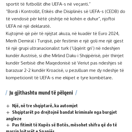
sportit të futbollit dhe UEFA-s në veçanti.”
“Bordi i Kontrollit, Etikës dhe Disiplinës së UEFA-s (CEDB) do
të vendosë për këtë çështje në kohën e duhur”, njoftoi
UEFA në një deklaratë.
Kujtojmë që për të njëjtat akuza, në kuadër të Euro 2024,
Merih Demiral i Turqisë, për festimin e një goli me një gjest
të një grupi ultranacionalist turk (‘Ujqërit gri’) në ndeshjen
kundër Austrisë, si dhe Mirlind Daku i Shqipërisë, për thirrjet
kundër Serbisë dhe Maqedonisë së Veriut pas ndeshjes së
barazuar 2-2 kundër Kroacisë, u pezulluan me dy ndeshje të
kompeticionit të UEFA-s me ekipet e tyre kombëtare.
Ju gjithashtu mund të pëlqeni
Një, në tre shqiptarë, ka automjet
Shqiptarët po drejtojnë bandat kriminale nga burgjet
angleze
Pas fitimit të Kupës së Botës, mësohet shifra që do të
marrin lojtarët e Spanjës