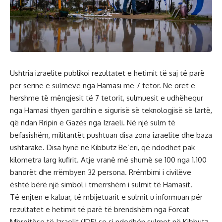
Ushtria izraelite publikoi rezultatet e hetimit të saj të parë
për serinë e sulmeve nga Hamasi më 7 tetor. Në orët e
hershme të mëngjesit të 7 tetorit, sulmuesit e udhëhequr
nga Hamasi thyen gardhin e sigurisë së teknologjisë së lartë,
që ndan Rripin e Gazës nga Izraeli. Në një sulm të
befasishëm, militantët pushtuan disa zona izraelite dhe baza
ushtarake. Disa hynë në Kibbutz Be’eri, që ndodhet pak
kilometra larg kufirit. Atje vranë më shumë se 100 nga 1.100
banorët dhe rrëmbyen 32 persona. Rrëmbimi i civilëve
është bërë një simbol i tmerrshëm i sulmit të Hamasit.
Të enjten e kaluar, të mbijetuarit e sulmit u informuan për
rezultatet e hetimit të parë të brendshëm nga Forcat
Mbrojtëse të Izraelit (IDF) se si ndodhën sulmet në Kibbutz