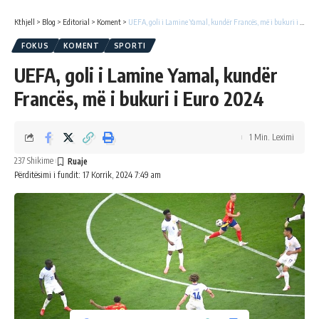
Kthjell
>
Blog
>
Editorial
>
Koment
>
UEFA, goli i Lamine Yamal, kundër Francës, më i bukuri i Euro 2024
FOKUS
KOMENT
SPORTI
UEFA, goli i Lamine Yamal, kundër
Francës, më i bukuri i Euro 2024
1 Min. Leximi
237 Shikime
Përditësimi i fundit: 17 Korrik, 2024 7:49 am