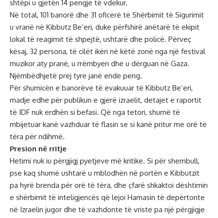
shtëpi u gjetën 14 pengje të vdekur.
Në total, 101 banorë dhe 31 oficerë të Shërbimit të Sigurimit
u vranë në Kibbutz Be’eri, duke përfshirë anëtarë të ekipit
lokal të reagimit të shpejtë, ushtarë dhe policë. Përveç
kësaj, 32 persona, të cilët ikën në këtë zonë nga një festival
muzikor aty pranë, u rrëmbyen dhe u dërguan në Gaza.
Njëmbëdhjetë prej tyre janë ende peng.
Për shumicën e banorëve të evakuuar të Kibbutz Be’eri,
madje edhe për publikun e gjerë izraelit, detajet e raportit
të IDF nuk erdhën si befasi. Që nga tetori, shumë të
mbijetuar kanë vazhduar të flasin se si kanë pritur me orë të
tëra për ndihmë.
Presion në rritje
Hetimi nuk iu përgjigj pyetjeve më kritike. Si për shembull,
pse kaq shumë ushtarë u mblodhën në portën e Kibbutzit
pa hyrë brenda për orë të tëra, dhe çfarë shkaktoi dështimin
e shërbimit të inteligjencës që lejoi Hamasin të depërtonte
në Izraelin jugor dhe të vazhdonte të vriste pa një përgjigje