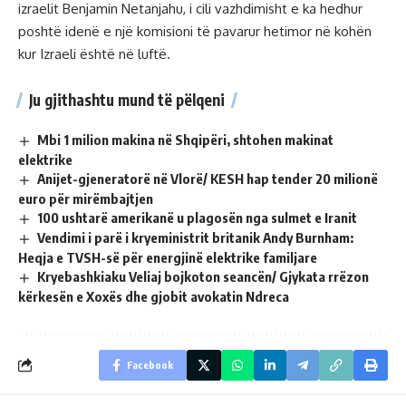
izraelit Benjamin Netanjahu, i cili vazhdimisht e ka hedhur
poshtë idenë e një komisioni të pavarur hetimor në kohën
kur Izraeli është në luftë.
Ju gjithashtu mund të pëlqeni
Mbi 1 milion makina në Shqipëri, shtohen makinat
elektrike
Anijet-gjeneratorë në Vlorë/ KESH hap tender 20 milionë
euro për mirëmbajtjen
100 ushtarë amerikanë u plagosën nga sulmet e Iranit
Vendimi i parë i kryeministrit britanik Andy Burnham:
Heqja e TVSH-së për energjinë elektrike familjare
Kryebashkiaku Veliaj bojkoton seancën/ Gjykata rrëzon
kërkesën e Xoxës dhe gjobit avokatin Ndreca
Facebook