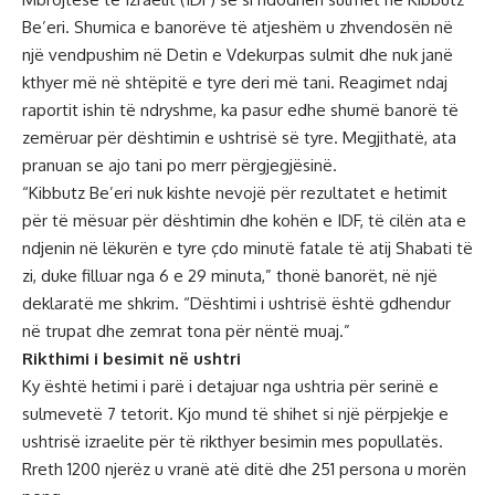
Be’eri. Shumica e banorëve të atjeshëm u zhvendosën në
një vendpushim në Detin e Vdekurpas sulmit dhe nuk janë
kthyer më në shtëpitë e tyre deri më tani. Reagimet ndaj
raportit ishin të ndryshme, ka pasur edhe shumë banorë të
zemëruar për dështimin e ushtrisë së tyre. Megjithatë, ata
pranuan se ajo tani po merr përgjegjësinë.
“Kibbutz Be’eri nuk kishte nevojë për rezultatet e hetimit
për të mësuar për dështimin dhe kohën e IDF, të cilën ata e
ndjenin në lëkurën e tyre çdo minutë fatale të atij Shabati të
zi, duke filluar nga 6 e 29 minuta,” thonë banorët, në një
deklaratë me shkrim. “Dështimi i ushtrisë është gdhendur
në trupat dhe zemrat tona për nëntë muaj.”
Rikthimi i besimit në ushtri
Ky është hetimi i parë i detajuar nga ushtria për serinë e
sulmevetë 7 tetorit. Kjo mund të shihet si një përpjekje e
ushtrisë izraelite për të rikthyer besimin mes popullatës.
Rreth 1200 njerëz u vranë atë ditë dhe 251 persona u morën