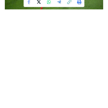
Ishte një gol që thuajse e eliminoi Francën. Dymbëdhjetë
minuta pasi Randal Kolo Muani (9’) hapi rezultatin, Lamine
Yamal, anësori i ri spanjol, gjuajti nga jashtë zonës dhe topi u
fut në këndin e sipërm të Mike Maignan (21’).
UEFA vendosi këtë të martë që ky gol të ishte goli më i
mirë i Euro 2024 në Gjermani. Në fund të kohës së
rregullores, Franca humbi (1-2) .
“Top 10” golat më të bukur të Euros
1. Lamine Yamal,
Spanjë – Francë 2-1 (07/09, gjysmëfinale)
2. Jude Bellingham,
Angli – Sllovaki 2-1 (06/30, raundi i 16-
të)
3. Xherdan Shaqiri,
Skoci – Zvicër 1-1 ( 19/06, dita e dytë)
4. Nicolae Stanciu,
Rumani – Ukraina 3-0 (17/06, dita e
parë)