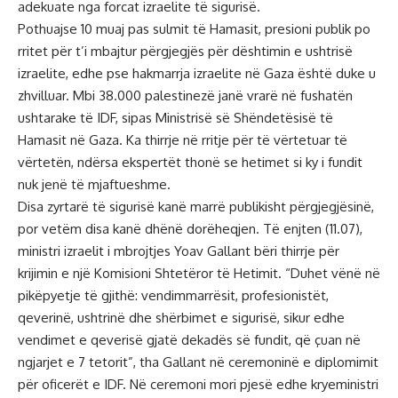
adekuate nga forcat izraelite të sigurisë.
Pothuajse 10 muaj pas sulmit të Hamasit, presioni publik po
rritet për t’i mbajtur përgjegjës për dështimin e ushtrisë
izraelite, edhe pse hakmarrja izraelite në Gaza është duke u
zhvilluar. Mbi 38.000 palestinezë janë vrarë në fushatën
ushtarake të IDF, sipas Ministrisë së Shëndetësisë të
Hamasit në Gaza. Ka thirrje në rritje për të vërtetuar të
vërtetën, ndërsa ekspertët thonë se hetimet si ky i fundit
nuk jenë të mjaftueshme.
Disa zyrtarë të sigurisë kanë marrë publikisht përgjegjësinë,
por vetëm disa kanë dhënë dorëheqjen. Të enjten (11.07),
ministri izraelit i mbrojtjes Yoav Gallant bëri thirrje për
krijimin e një Komisioni Shtetëror të Hetimit. “Duhet vënë në
pikëpyetje të gjithë: vendimmarrësit, profesionistët,
qeverinë, ushtrinë dhe shërbimet e sigurisë, sikur edhe
vendimet e qeverisë gjatë dekadës së fundit, që çuan në
ngjarjet e 7 tetorit”, tha Gallant në ceremoninë e diplomimit
për oficerët e IDF. Në ceremoni mori pjesë edhe kryeministri