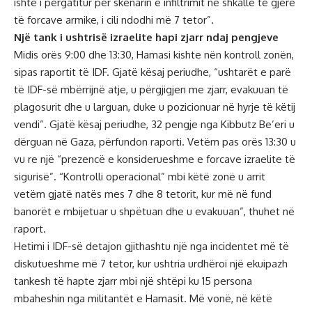
ishte i përgatitur për skenarin e infiltrimit në shkallë të gjerë
të forcave armike, i cili ndodhi më 7 tetor”.
Një tank i ushtrisë izraelite hapi zjarr ndaj pengjeve
Midis orës 9:00 dhe 13:30, Hamasi kishte nën kontroll zonën,
sipas raportit të IDF. Gjatë kësaj periudhe, “ushtarët e parë
të IDF-së mbërrijnë atje, u përgjigjen me zjarr, evakuuan të
plagosurit dhe u larguan, duke u pozicionuar në hyrje të këtij
vendi”. Gjatë kësaj periudhe, 32 pengje nga Kibbutz Be’eri u
dërguan në Gaza, përfundon raporti. Vetëm pas orës 13:30 u
vu re një “prezencë e konsiderueshme e forcave izraelite të
sigurisë”. “Kontrolli operacional” mbi këtë zonë u arrit
vetëm gjatë natës mes 7 dhe 8 tetorit, kur më në fund
banorët e mbijetuar u shpëtuan dhe u evakuuan”, thuhet në
raport.
Hetimi i IDF-së detajon gjithashtu një nga incidentet më të
diskutueshme më 7 tetor, kur ushtria urdhëroi një ekuipazh
tankesh të hapte zjarr mbi një shtëpi ku 15 persona
mbaheshin nga militantët e Hamasit. Më vonë, në këtë