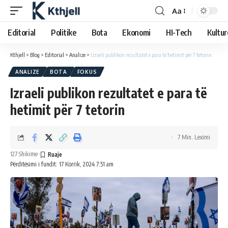
Aa
Editorial
Politike
Bota
Ekonomi
HI-Tech
Kultur
Kthjell
>
Blog
>
Editorial
>
Analize
>
Izraeli publikon rezultatet e para të hetimit për 7 tetorin
ANALIZE
BOTA
FOKUS
Izraeli publikon rezultatet e para të
hetimit për 7 tetorin
7 Min. Leximi
127 Shikime
Përditësimi i fundit: 17 Korrik, 2024 7:51 am