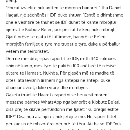
peng.
“Forcat izraelite nuk arritën të mbronin banorët,” tha Daniel
Hagari, një zëdhënës i IDF, duke shtuar: “Është e dhimbshme
dhe e vështirë të thuhet se IDF duhet të kishte mbrojtur
njerëzit e Kibbutz Be’eri, por për fat të keq, nuk i mbrojti.
Gjatë orëve të gjata të luftimeve, banorët e Be’erit
mbrojtën familjet e tyre me trupat e tyre, duke u përballur
vetëm me terroristët.
Deri në mesditë, sipas raportit të IDF, rreth 340 sulmues
ishin në kamp, ​​mes tyre të paktën 100 anëtarë të njësisë
elitare të Hamasit, Nukhba. Për pjesën më të madhe të
ditës, ata lëviznin lirshëm nga shtëpia në shtëpi, duke
dhunuar civilët, duke i vrarë dhe rrëmbyer.
Gazeta izraelite Haaretz raportoi se hetuesit morën
mesazhe përmes WhatsApp nga banorët e Kibbutz Be’eri,
disa prej të cilave përfundonin me fjalët: “Ku dreqin është
IDF?” Disa nga ata njerëz nuk jetojnë më. Në raport flitet
për kaosin që mbizotëroi për orë të tëra. Ai tha se IDF “nuk