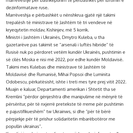
marrëveshje për bashkëpunim të përbashkët për luftimin e
dezinformatave ruse.
Marrëveshja e përbashkët u nënshkrua gjatë një takimi
trepalësh të ministrave të Jashtëm të tri vendeve në
kryeqytetin moldav, Kishinjev, më 5 korrik.
Ministri i Jashtëm i Ukrainës, Dmytro Kuleba, u tha
gazetarëve pas takimit se “arsenali i luftës hibride” të
Rusisë nuk po përdoret vetëm kundër Ukrainës, pushtimin e
së cilës Moska e nisi më 2022, por edhe kundër Moldavisë.
Takimi mes Kulebas dhe ministrave të Jashtëm të
Moldavisë dhe Rumanisë, Mihai Popsoi dhe Luminita
Odobescu, përkatësisht, ishte i treti mes tyre prej vitit 2022.
Muajin e kaluar, Departamenti amerikan i Shtetit tha se
Kremlini “përdor gënjeshtra dhe manipulime në mënyrë të
përsëritur, për të nxjerrë pretekste të rreme për pushtimin
e pajustifikueshëm” tw Ukrainws, si dhe “për të bërë
përpjekje për të prishur solidaritetin mbarëbotëror me
popullin ukrainas”.