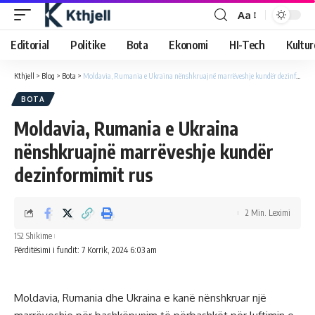
Aa
Editorial
Politike
Bota
Ekonomi
HI-Tech
Kultur
Kthjell
>
Blog
>
Bota
>
Moldavia, Rumania e Ukraina nënshkruajnë marrëveshje kundër dezinformimit rus
BOTA
Moldavia, Rumania e Ukraina
nënshkruajnë marrëveshje kundër
dezinformimit rus
2 Min. Leximi
152 Shikime
Përditësimi i fundit: 7 Korrik, 2024 6:03 am
Moldavia, Rumania dhe Ukraina e kanë nënshkruar një