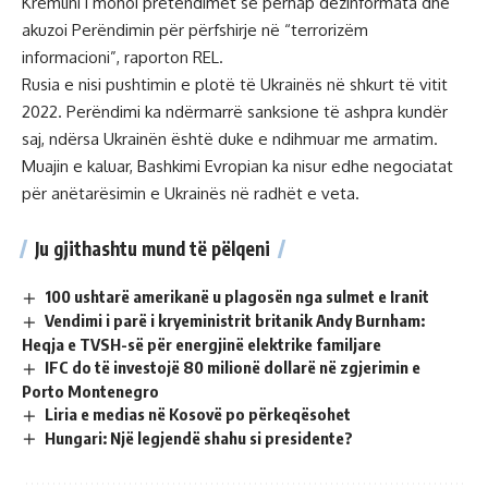
Kremlini i mohoi pretendimet se përhap dezinformata dhe
akuzoi Perëndimin për përfshirje në “terrorizëm
informacioni”, raporton REL.
Rusia e nisi pushtimin e plotë të Ukrainës në shkurt të vitit
2022. Perëndimi ka ndërmarrë sanksione të ashpra kundër
saj, ndërsa Ukrainën është duke e ndihmuar me armatim.
Muajin e kaluar, Bashkimi Evropian ka nisur edhe negociatat
për anëtarësimin e Ukrainës në radhët e veta.
Ju gjithashtu mund të pëlqeni
100 ushtarë amerikanë u plagosën nga sulmet e Iranit
Vendimi i parë i kryeministrit britanik Andy Burnham:
Heqja e TVSH-së për energjinë elektrike familjare
IFC do të investojë 80 milionë dollarë në zgjerimin e
Porto Montenegro
Liria e medias në Kosovë po përkeqësohet
Hungari: Një legjendë shahu si presidente?