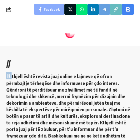
Facebook
//
K
thjell është revista juaj online e lajmeve që ofron
përmbajtje tërheqëse dhe informuese për çdo interes.
Qëndroni të përditësuar me zhvillimet më të fundit në
teknologji dhe shkencë, merrni frymëzim për dizajnin dhe
dekorimin e ambienteve, dhe përmirësoni jetën tuaj me
këshilla të ekspertëve për mirëqenien personale. Zhytuni në
botën e pasur të artit dhe kulturës, eksploroni destinacione
të reja udhëtimi dhe mësoni shumë më tepër. Kthjell është
porta juaj për të zbuluar, për t’u informuar dhe për t’u
frymëzuar çdo ditë. Bashkohuni me ne në këtë udhëtim të