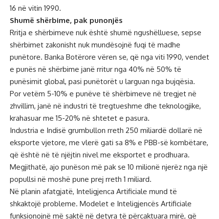
16 në vitin 1990.
Shumë shërbime, pak punonjës
Rritja e shërbimeve nuk është shumë ngushëlluese, sepse
shërbimet zakonisht nuk mundësojnë fuqi të madhe
punëtore. Banka Botërore vëren se, që nga viti 1990, vendet
e punës në shërbime janë rritur nga 40% në 50% të
punësimit global, pasi punëtorët u larguan nga bujqësia.
Por vetëm 5-10% e punëve të shërbimeve në tregjet në
zhvillim, janë në industri të tregtueshme dhe teknologjike,
krahasuar me 15-20% në shtetet e pasura.
Industria e Indisë grumbullon rreth 250 miliardë dollarë në
eksporte vjetore, me vlerë gati sa 8% e PBB-së kombëtare,
që është në të njëjtin nivel me eksportet e prodhuara.
Megjithatë, ajo punëson më pak se 10 milionë njerëz nga një
popullsi në moshë pune prej rreth 1 miliard.
Në planin afatgjatë, Inteligjenca Artificiale mund të
shkaktojë probleme. Modelet e Inteligjencës Artificiale
funksionojnë më saktë në detyra të përcaktuara mirë, që