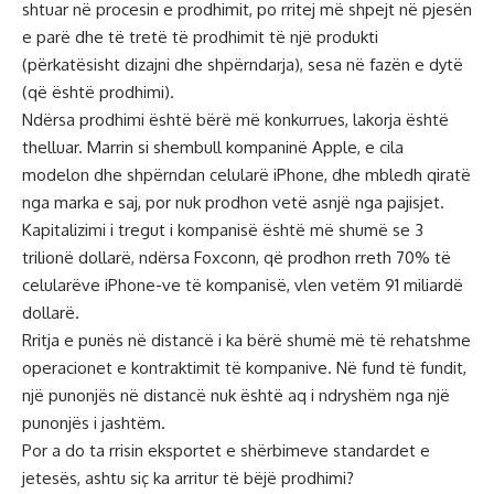
shtuar në procesin e prodhimit, po rritej më shpejt në pjesën
e parë dhe të tretë të prodhimit të një produkti
(përkatësisht dizajni dhe shpërndarja), sesa në fazën e dytë
(që është prodhimi).
Ndërsa prodhimi është bërë më konkurrues, lakorja është
thelluar. Marrin si shembull kompaninë Apple, e cila
modelon dhe shpërndan celularë iPhone, dhe mbledh qiratë
nga marka e saj, por nuk prodhon vetë asnjë nga pajisjet.
Kapitalizimi i tregut i kompanisë është më shumë se 3
trilionë dollarë, ndërsa Foxconn, që prodhon rreth 70% të
celularëve iPhone-ve të kompanisë, vlen vetëm 91 miliardë
dollarë.
Rritja e punës në distancë i ka bërë shumë më të rehatshme
operacionet e kontraktimit të kompanive. Në fund të fundit,
një punonjës në distancë nuk është aq i ndryshëm nga një
punonjës i jashtëm.
Por a do ta rrisin eksportet e shërbimeve standardet e
jetesës, ashtu siç ka arritur të bëjë prodhimi?