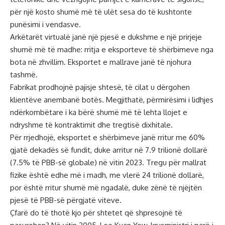
për një kosto shumë më të ulët sesa do të kushtonte
punësimi i vendasve.
Arkëtarët virtualë janë një pjesë e dukshme e një prirjeje
shumë më të madhe: rritja e eksporteve të shërbimeve nga
bota në zhvillim. Eksportet e mallrave janë të njohura
tashmë.
Fabrikat prodhojnë pajisje shtesë, të cilat u dërgohen
klientëve anembanë botës. Megjithatë, përmirësimi i lidhjes
ndërkombëtare i ka bërë shumë më të lehta llojet e
ndryshme të kontraktimit dhe tregtisë dixhitale.
Për rrjedhojë, eksportet e shërbimeve janë rritur me 60%
gjatë dekadës së fundit, duke arritur në 7.9 trilionë dollarë
(7.5% të PBB-së globale) në vitin 2023. Tregu për mallrat
fizike është edhe më i madh, me vlerë 24 trilionë dollarë,
por është rritur shumë më ngadalë, duke zënë të njëjtën
pjesë të PBB-së përgjatë viteve.
Çfarë do të thotë kjo për shtetet që shpresojnë të