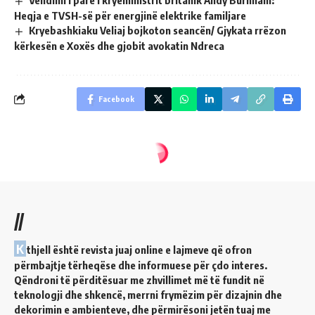
Heqja e TVSH-së për energjinë elektrike familjare
Kryebashkiaku Veliaj bojkoton seancën/ Gjykata rrëzon
kërkesën e Xoxës dhe gjobit avokatin Ndreca
Facebook
//
K
thjell është revista juaj online e lajmeve që ofron
përmbajtje tërheqëse dhe informuese për çdo interes.
Qëndroni të përditësuar me zhvillimet më të fundit në
teknologji dhe shkencë, merrni frymëzim për dizajnin dhe
dekorimin e ambienteve, dhe përmirësoni jetën tuaj me