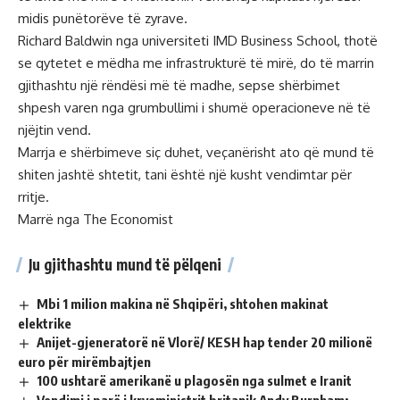
midis punëtorëve të zyrave.
Richard Baldwin nga universiteti IMD Business School, thotë
se qytetet e mëdha me infrastrukturë të mirë, do të marrin
gjithashtu një rëndësi më të madhe, sepse shërbimet
shpesh varen nga grumbullimi i shumë operacioneve në të
njëjtin vend.
Marrja e shërbimeve siç duhet, veçanërisht ato që mund të
shiten jashtë shtetit, tani është një kusht vendimtar për
rritje.
Marrë nga The Economist
Ju gjithashtu mund të pëlqeni
Mbi 1 milion makina në Shqipëri, shtohen makinat
elektrike
Anijet-gjeneratorë në Vlorë/ KESH hap tender 20 milionë
euro për mirëmbajtjen
100 ushtarë amerikanë u plagosën nga sulmet e Iranit
Vendimi i parë i kryeministrit britanik Andy Burnham: