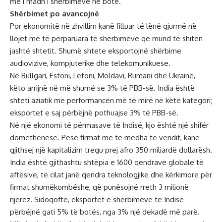
më i madh i shërbimeve në botë.
Shërbimet po avancojnë
Por ekonomitë në zhvillim kanë filluar të lënë gjurmë në
llojet më të përparuara të shërbimeve që mund të shiten
jashtë shtetit. Shumë shtete eksportojnë shërbime
audiovizive, kompjuterike dhe telekomunikuese.
Në Bullgari, Estoni, Letoni, Moldavi, Rumani dhe Ukrainë,
këto arrijnë në më shumë se 3% të PBB-së. India është
shteti aziatik me performancën më të mirë në këtë kategori;
eksportet e saj përbëjnë pothuajse 3% të PBB-së.
Në një ekonomi të përmasave të Indisë, kjo është një shifër
domethënëse. Pesë firmat më të mëdha të vendit, kanë
gjithsej një kapitalizim tregu prej afro 350 miliardë dollarësh.
India është gjithashtu shtëpia e 1600 qendrave globale të
aftësive, të cilat janë qendra teknologjike dhe kërkimore për
firmat shumëkombëshe, që punësojnë rreth 3 milionë
njerëz. Sidoqoftë, eksportet e shërbimeve të Indisë
përbëjnë gati 5% të botës, nga 3% një dekadë më parë.