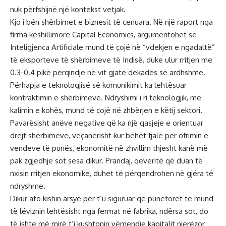
nuk përfshijnë një kontekst vetjak.
Kjo i bën shërbimet e biznesit të cenuara. Në një raport nga
firma këshillimore Capital Economics, argumentohet se
Inteligjenca Artificiale mund të çojë në “vdekjen e ngadaltë”
të eksporteve të shërbimeve të Indisë, duke ulur rritjen me
0.3-0.4 pikë përqindje në vit gjatë dekadës së ardhshme.
Përhapja e teknologjisë së komunikimit ka lehtësuar
kontraktimin e shërbimeve. Ndryshimi i ri teknologjik, me
kalimin e kohës, mund të çojë në zhbërjen e këtij sektori.
Pavarësisht anëve negative që ka një qasjeje e orientuar
drejt shërbimeve, veçanërisht kur bëhet fjalë për ofrimin e
vendeve të punës, ekonomitë në zhvillim thjesht kanë më
pak zgjedhje sot sesa dikur. Prandaj, qeveritë që duan të
nxisin rritjen ekonomike, duhet të përqendrohen në gjëra të
ndryshme.
Dikur ato kishin arsye për t’u siguruar që punëtorët të mund
të lëviznin lehtësisht nga fermat në fabrika, ndërsa sot, do
të ishte më mirë t’i kushtonin vëmendje kapitalit njerëzor