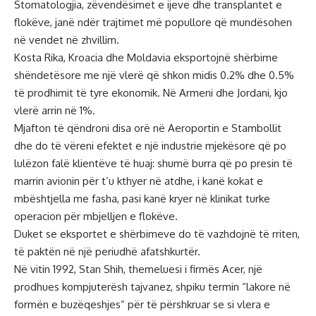
Stomatologjia, zëvendësimet e ijeve dhe transplantet e
flokëve, janë ndër trajtimet më popullore që mundësohen
në vendet në zhvillim.
Kosta Rika, Kroacia dhe Moldavia eksportojnë shërbime
shëndetësore me një vlerë që shkon midis 0.2% dhe 0.5%
të prodhimit të tyre ekonomik. Në Armeni dhe Jordani, kjo
vlerë arrin në 1%.
Mjafton të qëndroni disa orë në Aeroportin e Stambollit
dhe do të vëreni efektet e një industrie mjekësore që po
lulëzon falë klientëve të huaj: shumë burra që po presin të
marrin avionin për t’u kthyer në atdhe, i kanë kokat e
mbështjella me fasha, pasi kanë kryer në klinikat turke
operacion për mbjelljen e flokëve.
Duket se eksportet e shërbimeve do të vazhdojnë të rriten,
të paktën në një periudhë afatshkurtër.
Në vitin 1992, Stan Shih, themeluesi i firmës Acer, një
prodhues kompjuterësh tajvanez, shpiku termin “lakore në
formën e buzëqeshjes” për të përshkruar se si vlera e