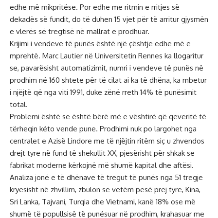
edhe më mikpritëse. Por edhe me ritmin e rritjes së
dekadës së fundit, do të duhen 15 vjet për të arritur gjysmën
e vlerës së tregtisë në mallrat e prodhuar.
Krijimi i vendeve të punës është një çështje edhe më e
mprehtë. Marc Lautier në Universitetin Rennes ka llogaritur
se, pavarësisht automatizimit, numri i vendeve të punës në
prodhim në 160 shtete për të cilat ai ka të dhëna, ka mbetur
i njëjtë që nga viti 1991, duke zënë rreth 14% të punësimit
total.
Problemi është se është bërë më e vështirë që qeveritë të
tërheqin këto vende pune. Prodhimi nuk po largohet nga
centralet e Azisë Lindore me të njëjtin ritëm siç u zhvendos
drejt tyre në fund të shekullit XX, pjesërisht për shkak se
fabrikat moderne kërkojnë më shumë kapital dhe aftësi.
Analiza jonë e të dhënave të tregut të punës nga 51 tregje
kryesisht në zhvillim, zbulon se vetëm pesë prej tyre, Kina,
Sri Lanka, Tajvani, Turqia dhe Vietnami, kanë 18% ose më
shumë të popullsisë të punësuar në prodhim, krahasuar me