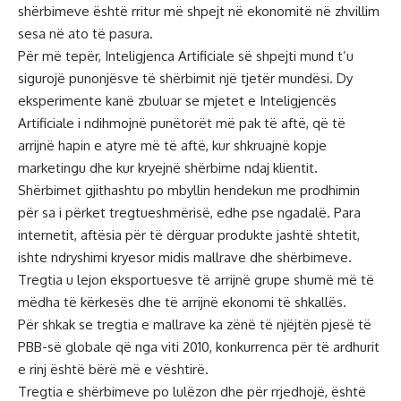
shërbimeve është rritur më shpejt në ekonomitë në zhvillim
sesa në ato të pasura.
Për më tepër, Inteligjenca Artificiale së shpejti mund t’u
sigurojë punonjësve të shërbimit një tjetër mundësi. Dy
eksperimente kanë zbuluar se mjetet e Inteligjencës
Artificiale i ndihmojnë punëtorët më pak të aftë, që të
arrijnë hapin e atyre më të aftë, kur shkruajnë kopje
marketingu dhe kur kryejnë shërbime ndaj klientit.
Shërbimet gjithashtu po mbyllin hendekun me prodhimin
për sa i përket tregtueshmërisë, edhe pse ngadalë. Para
internetit, aftësia për të dërguar produkte jashtë shtetit,
ishte ndryshimi kryesor midis mallrave dhe shërbimeve.
Tregtia u lejon eksportuesve të arrijnë grupe shumë më të
mëdha të kërkesës dhe të arrijnë ekonomi të shkallës.
Për shkak se tregtia e mallrave ka zënë të njëjtën pjesë të
PBB-së globale që nga viti 2010, konkurrenca për të ardhurit
e rinj është bërë më e vështirë.
Tregtia e shërbimeve po lulëzon dhe për rrjedhojë, është