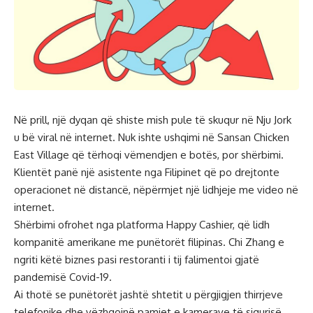
Në prill, një dyqan që shiste mish pule të skuqur në Nju Jork
u bë viral në internet. Nuk ishte ushqimi në Sansan Chicken
East Village që tërhoqi vëmendjen e botës, por shërbimi.
Klientët panë një asistente nga Filipinet që po drejtonte
operacionet në distancë, nëpërmjet një lidhjeje me video në
internet.
Shërbimi ofrohet nga platforma Happy Cashier, që lidh
kompanitë amerikane me punëtorët filipinas. Chi Zhang e
ngriti këtë biznes pasi restoranti i tij falimentoi gjatë
pandemisë Covid-19.
Ai thotë se punëtorët jashtë shtetit u përgjigjen thirrjeve
telefonike dhe vëzhgojnë pamjet e kamerave të sigurisë,