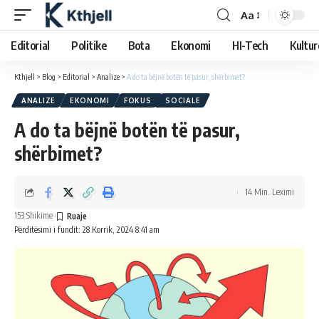
Aa
Editorial
Politike
Bota
Ekonomi
HI-Tech
Kultur
Kthjell
>
Blog
>
Editorial
>
Analize
>
A do ta bëjnë botën të pasur, shërbimet?
ANALIZE
EKONOMI
FOKUS
SOCIALE
A do ta bëjnë botën të pasur,
shërbimet?
14 Min. Leximi
153 Shikime
Përditësimi i fundit: 28 Korrik, 2024 8:41 am