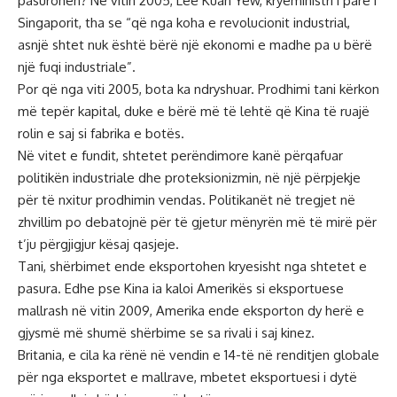
pasurohen? Në vitin 2005, Lee Kuan Yew, kryeministri i parë i
Singaporit, tha se “që nga koha e revolucionit industrial,
asnjë shtet nuk është bërë një ekonomi e madhe pa u bërë
një fuqi industriale”.
Por që nga viti 2005, bota ka ndryshuar. Prodhimi tani kërkon
më tepër kapital, duke e bërë më të lehtë që Kina të ruajë
rolin e saj si fabrika e botës.
Në vitet e fundit, shtetet perëndimore kanë përqafuar
politikën industriale dhe proteksionizmin, në një përpjekje
për të nxitur prodhimin vendas. Politikanët në tregjet në
zhvillim po debatojnë për të gjetur mënyrën më të mirë për
t’ju përgjigjur kësaj qasjeje.
Tani, shërbimet ende eksportohen kryesisht nga shtetet e
pasura. Edhe pse Kina ia kaloi Amerikës si eksportuese
mallrash në vitin 2009, Amerika ende eksporton dy herë e
gjysmë më shumë shërbime se sa rivali i saj kinez.
Britania, e cila ka rënë në vendin e 14-të në renditjen globale
për nga eksportet e mallrave, mbetet eksportuesi i dytë