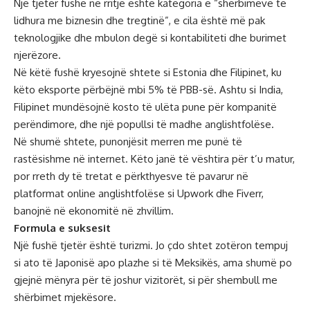
Një tjetër fushë në rritje është kategoria e “shërbimeve të
lidhura me biznesin dhe tregtinë”, e cila është më pak
teknologjike dhe mbulon degë si kontabiliteti dhe burimet
njerëzore.
Në këtë fushë kryesojnë shtete si Estonia dhe Filipinet, ku
këto eksporte përbëjnë mbi 5% të PBB-së. Ashtu si India,
Filipinet mundësojnë kosto të ulëta pune për kompanitë
perëndimore, dhe një popullsi të madhe anglishtfolëse.
Në shumë shtete, punonjësit merren me punë të
rastësishme në internet. Këto janë të vështira për t’u matur,
por rreth dy të tretat e përkthyesve të pavarur në
platformat online anglishtfolëse si Upwork dhe Fiverr,
banojnë në ekonomitë në zhvillim.
Formula e suksesit
Një fushë tjetër është turizmi. Jo çdo shtet zotëron tempuj
si ato të Japonisë apo plazhe si të Meksikës, ama shumë po
gjejnë mënyra për të joshur vizitorët, si për shembull me
shërbimet mjekësore.