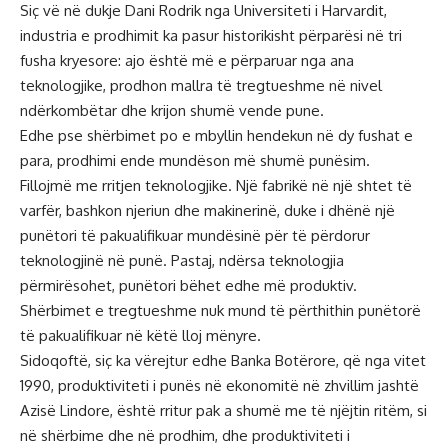
Siç vë në dukje Dani Rodrik nga Universiteti i Harvardit,
industria e prodhimit ka pasur historikisht përparësi në tri
fusha kryesore: ajo është më e përparuar nga ana
teknologjike, prodhon mallra të tregtueshme në nivel
ndërkombëtar dhe krijon shumë vende pune.
Edhe pse shërbimet po e mbyllin hendekun në dy fushat e
para, prodhimi ende mundëson më shumë punësim.
Fillojmë me rritjen teknologjike. Një fabrikë në një shtet të
varfër, bashkon njeriun dhe makinerinë, duke i dhënë një
punëtori të pakualifikuar mundësinë për të përdorur
teknologjinë në punë. Pastaj, ndërsa teknologjia
përmirësohet, punëtori bëhet edhe më produktiv.
Shërbimet e tregtueshme nuk mund të përthithin punëtorë
të pakualifikuar në këtë lloj mënyre.
Sidoqoftë, siç ka vërejtur edhe Banka Botërore, që nga vitet
1990, produktiviteti i punës në ekonomitë në zhvillim jashtë
Azisë Lindore, është rritur pak a shumë me të njëjtin ritëm, si
në shërbime dhe në prodhim, dhe produktiviteti i