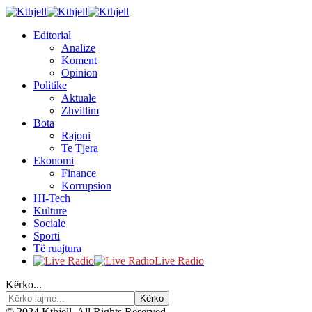
Editorial
Analize
Koment
Opinion
Politike
Aktuale
Zhvillim
Bota
Rajoni
Te Tjera
Ekonomi
Finance
Korrupsion
HI-Tech
Kulture
Sociale
Sporti
Të ruajtura
Live Radio
Kërko...
© 2024 Kthjell. All Rights Reserved.