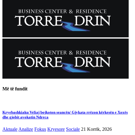
Më të fundit
Kryebashkiaku Veliaj bojkoton seancën/ Gjykata rrëzon kërkesën e Xoxës
dhe gjobit avokatin Ndreca
Aktuale
Analize
Fokus
Kryesore
Sociale
21 Korrik, 2026