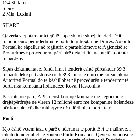
124 Shikime
Share
2 Min. Leximi
SHARE
Qeveria shqiptare pritet që të hapë shumë shpejt tenderin 390
milionë euro për ndërtimin e portit të ri tregtar në Durrës. Autoriteti
Portual ka shpallur në regjistrin e parashikimeve të Agjencisë së
Prokurimeve procedurën, përfshirë detajet financiare të kontratës
miliardere.
Sipas dokumentave, fondi limit i tenderit është përcaktuar 39.3
miliardë lekë pa tvsh ose rreth 393 milionë euro me kursin aktual.
Autoriteti Portual do të këshillohët në procedurën e tenderimit të
portit nga kompania hollandeze Royal Haskoning.
Pak ditë më parë, APD nënshkroi një kontratë me negocim të
drejtëpërdrejtë në vlerën 12 milionë euro me kompaninë holandeze
për konsulencë dhe mbikqyrje në ndërtimin e portit të ri.
Porti
Kjo është vetëm faza e parë e ndërtimit të portit të ri të mallrave, i
cili do të ndërtohet në zonën e Porto Romanos. Qeveria vendosi të