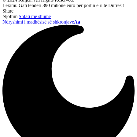
Leximi:
Gati tenderi 390 milionë euro për portin e ri të Durrësit
Share
Njoftim
Shfaq më shumë
Ndryshimi i madhësisë së shkronjave
Aa