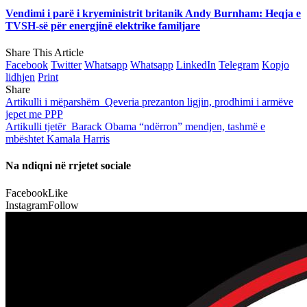
Vendimi i parë i kryeministrit britanik Andy Burnham: Heqja e
TVSH-së për energjinë elektrike familjare
Share This Article
Facebook
Twitter
Whatsapp
Whatsapp
LinkedIn
Telegram
Kopjo
lidhjen
Print
Share
Artikulli i mëparshëm
Qeveria prezanton ligjin, prodhimi i armëve
jepet me PPP
Artikulli tjetër
Barack Obama “ndërron” mendjen, tashmë e
mbështet Kamala Harris
Na ndiqni në rrjetet sociale
Facebook
Like
Instagram
Follow