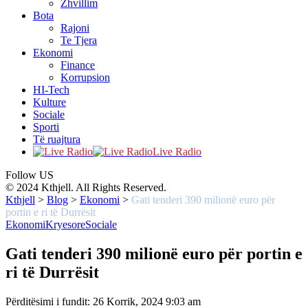
Zhvillim
Bota
Rajoni
Te Tjera
Ekonomi
Finance
Korrupsion
HI-Tech
Kulture
Sociale
Sporti
Të ruajtura
Live Radio
Follow US
© 2024 Kthjell. All Rights Reserved.
Kthjell
>
Blog
>
Ekonomi
>
Gati tenderi 390 milionë euro për
portin e ri të Durrësit
Ekonomi
Kryesore
Sociale
Gati tenderi 390 milionë euro për portin e
ri të Durrësit
Përditësimi i fundit: 26 Korrik, 2024 9:03 am