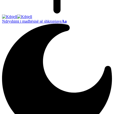
Ndryshimi i madhësisë së shkronjave
Aa