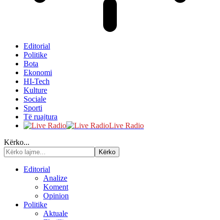
Editorial
Politike
Bota
Ekonomi
HI-Tech
Kulture
Sociale
Sporti
Të ruajtura
Live Radio
Kërko...
Editorial
Analize
Koment
Opinion
Politike
Aktuale