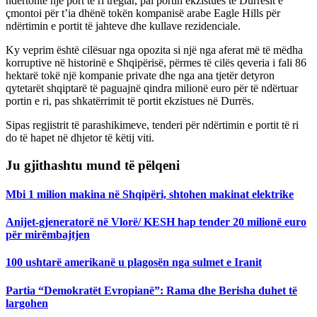
ndërtonte një port të ri tregtar, pai portin ekzistues të Durrësit e
çmontoi për t’ia dhënë tokën kompanisë arabe Eagle Hills për
ndërtimin e portit të jahteve dhe kullave rezidenciale.
Ky veprim është cilësuar nga opozita si një nga aferat më të mëdha
korruptive në historinë e Shqipërisë, përmes të cilës qeveria i fali 86
hektarë tokë një kompanie private dhe nga ana tjetër detyron
qytetarët shqiptarë të paguajnë qindra milionë euro për të ndërtuar
portin e ri, pas shkatërrimit të portit ekzistues në Durrës.
Sipas regjistrit të parashikimeve, tenderi për ndërtimin e portit të ri
do të hapet në dhjetor të këtij viti.
Ju gjithashtu mund të pëlqeni
Mbi 1 milion makina në Shqipëri, shtohen makinat elektrike
Anijet-gjeneratorë në Vlorë/ KESH hap tender 20 milionë euro
për mirëmbajtjen
100 ushtarë amerikanë u plagosën nga sulmet e Iranit
Partia “Demokratët Evropianë”: Rama dhe Berisha duhet të
largohen