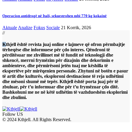
Operacion antidrogë në Itali, sekuestrohen mbi 770 kg kokainë
Aktuale
Analize
Fokus
Sociale
21 Korrik, 2026
//
Kthjell është revista juaj online e lajmeve që ofron përmbajtje
tërheqëse dhe informuese për çdo interes. Qëndroni të
përditësuar me zhvillimet më të fundit në teknologji dhe
shkencë, merrni frymëzim për dizajnin dhe dekorimin e
ambienteve, dhe përmirësoni jetën tuaj me këshilla të
ekspertëve për mirëqenien personale. Zhytuni në botën e pasur
të artit dhe kulturës, eksploroni destinacione të reja udhëtimi
dhe mësoni shumë më tepër. Kthjell është porta juaj për të
zbuluar, për t’u informuar dhe për t’u frymëzuar çdo ditë.
Bashkohuni me ne në këtë udhëtim të vazhdueshëm eksplorimi
dhe zbulimi.
Follow US
© 2024 Kthjell. All Rights Reserved.