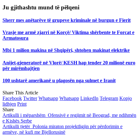
Ju gjithashtu mund të pëlqeni
Sherr mes anëtarëve të grupeve kriminale në burgun e Fierit
Vrasje me armë zjarri në Korçë/ Viktima shërbente te Forcat e
Armatosura
Mbi 1 milion makina në Shqipëri, shtohen makinat elektrike
Anijet-gjeneratorë në Vlorë/ KESH hap tender 20 milionë euro
për mirëmbajtjen
100 ushtarë amerikanë u plagosën nga sulmet e Iranit
Share This Article
Facebook
Twitter
Whatsapp
Whatsapp
LinkedIn
Telegram
Kopjo
lidhjen
Print
Share
Artikulli i mëparshëm
Ofensivë e regjimit në Beograd, me ndihmën
e Kishës Serbe
Artikulli tjetër
Polonia miraton projektligjin për përdorimin e
armëve, në kufi me Bjellorusinë