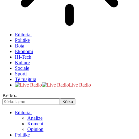
Editorial
Politike
Bota
Ekonomi
HI-Tech
Kulture
Sociale
Sporti
Të ruajtura
Live Radio
Kërko...
Editorial
Analize
Koment
Opinion
Politike