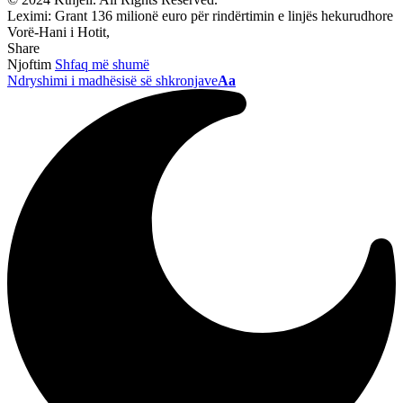
Leximi:
Grant 136 milionë euro për rindërtimin e linjës hekurudhore
Vorë-Hani i Hotit,
Share
Njoftim
Shfaq më shumë
Ndryshimi i madhësisë së shkronjave
Aa