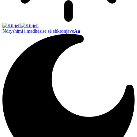
Ndryshimi i madhësisë së shkronjave
Aa