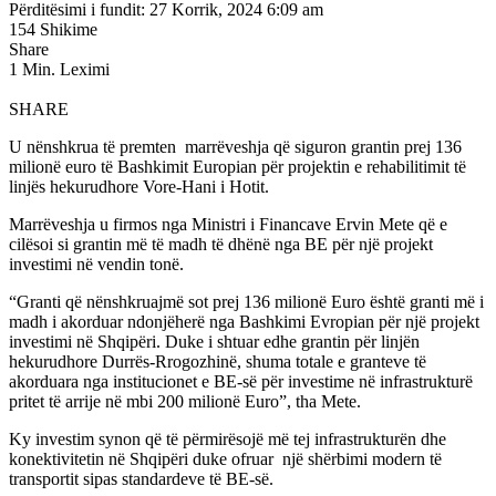
Përditësimi i fundit: 27 Korrik, 2024 6:09 am
154 Shikime
Share
1 Min. Leximi
SHARE
U nënshkrua të premten marrëveshja që siguron grantin prej 136
milionë euro të Bashkimit Europian për projektin e rehabilitimit të
linjës hekurudhore Vore-Hani i Hotit.
Marrëveshja u firmos nga Ministri i Financave Ervin Mete që e
cilësoi si grantin më të madh të dhënë nga BE për një projekt
investimi në vendin tonë.
“Granti që nënshkruajmë sot prej 136 milionë Euro është granti më i
madh i akorduar ndonjëherë nga Bashkimi Evropian për një projekt
investimi në Shqipëri. Duke i shtuar edhe grantin për linjën
hekurudhore Durrës-Rrogozhinë, shuma totale e granteve të
akorduara nga institucionet e BE-së për investime në infrastrukturë
pritet të arrije në mbi 200 milionë Euro”, tha Mete.
Ky investim synon që të përmirësojë më tej infrastrukturën dhe
konektivitetin në Shqipëri duke ofruar një shërbimi modern të
transportit sipas standardeve të BE-së.