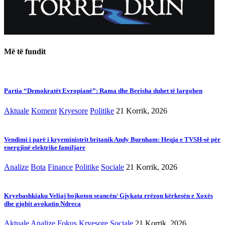
Më të fundit
Partia “Demokratët Evropianë”: Rama dhe Berisha duhet të largohen
Aktuale
Koment
Kryesore
Politike
21 Korrik, 2026
Vendimi i parë i kryeministrit britanik Andy Burnham: Heqja e TVSH-së për
energjinë elektrike familjare
Analize
Bota
Finance
Politike
Sociale
21 Korrik, 2026
Kryebashkiaku Veliaj bojkoton seancën/ Gjykata rrëzon kërkesën e Xoxës
dhe gjobit avokatin Ndreca
Aktuale
Analize
Fokus
Kryesore
Sociale
21 Korrik, 2026