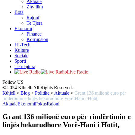
Aktuale
Zhvillim
Bota
Rajoni
Te Tjera
Ekonomi
Finance
Korrupsion
HI-Tech
Kulture
Sociale
Sporti
Të ruajtura
Live Radio
Follow US
© 2024 Kthjell. All Rights Reserved.
Kthjell
>
Blog
>
Politike
>
Aktuale
>
Grant 136 milionë euro për
rindërtimin e linjës hekurudhore Vorë-Hani i Hotit,
Aktuale
Ekonomi
Fokus
Rajoni
Grant 136 milionë euro për rindërtimin e
linjës hekurudhore Vorë-Hani i Hotit,