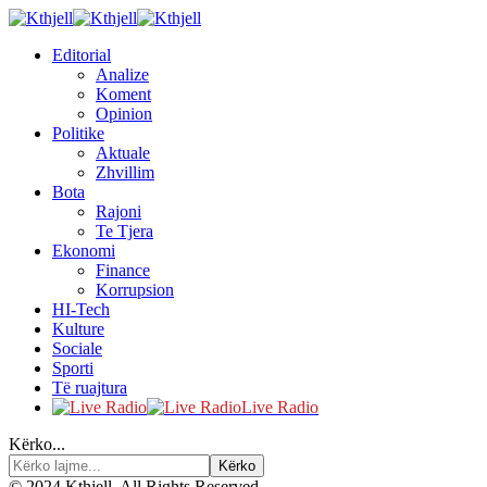
Editorial
Analize
Koment
Opinion
Politike
Aktuale
Zhvillim
Bota
Rajoni
Te Tjera
Ekonomi
Finance
Korrupsion
HI-Tech
Kulture
Sociale
Sporti
Të ruajtura
Live Radio
Kërko...
© 2024 Kthjell. All Rights Reserved.