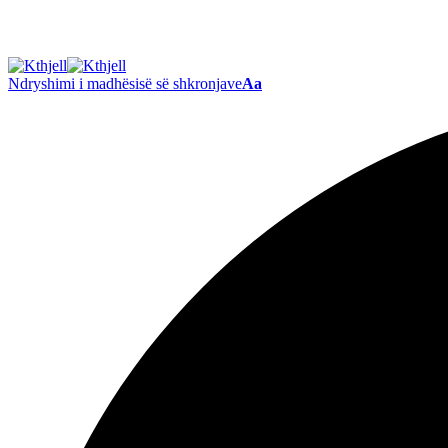
Ndryshimi i madhësisë së shkronjave
Aa