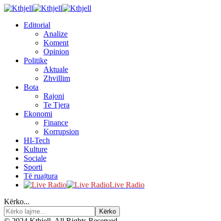
Editorial
Analize
Koment
Opinion
Politike
Aktuale
Zhvillim
Bota
Rajoni
Te Tjera
Ekonomi
Finance
Korrupsion
HI-Tech
Kulture
Sociale
Sporti
Të ruajtura
Live Radio
Kërko...
© 2024 Kthjell. All Rights Reserved.