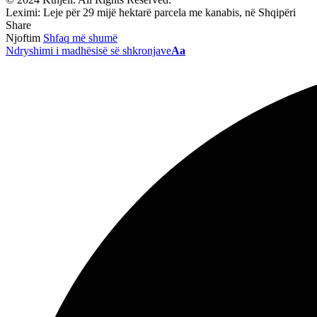
Leximi:
Leje për 29 mijë hektarë parcela me kanabis, në Shqipëri
Share
Njoftim
Shfaq më shumë
Ndryshimi i madhësisë së shkronjave
Aa