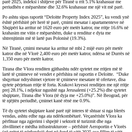
parë 2025, indeksi i shitjeve për Tiranë u rrit 5.1% krahasuar me
periudhën e mëparshme dhe 32.6% krahasuar me një vit më parë.
Po ashtu sipas raportit “Deloitte Property Index 2025”, ku vendi ynë
është përfshirë për herë të parë, çmimi mesatar i apartamenteve në
Shqipëri ka arritur në 1620 euro për metër katror, me rritje 16.6% në
krahasim me vitin e mëparshëm, duke u renditur e dyta me
shtrenjtimin më të lartë pas Polonisë (19.3%).
Në Tiranë, çmimi mesatar ka arritur në mbi 2 mijë euro për metër
katror dhe në Vlorë 2,400 euro për metër katror, ndërsa në Durrës në
1,350 euro për metër katror.
Tirana dhe Vlora renditen gjithashtu ndër qytetet me rritjen më të
lartë të çmimeve në vendet e përfshira në raportin e Deloitte. “Duke
shqyrtuar ndryshimet vjetore të çmimeve mesatare të ofertave, disa
qytete përjetuan rritje të forta. Krakovi kryesoi renditjen me një rritje
prej 28.1%, i ndjekur ngushtë nga Jerusalemi (+25.2%) dhe qytetet
shqiptare, Tirana dhe Vlora (të dyja me +25.0%)”. Në Beograd, për
të njëjtën periudhë, çmimet kanë rënë me 0.9%.
Të dy qytetet shqiptare kanë parë një interes të shtuar si nga blerës
vendas, ashtu edhe nga ata ndërkombëtarë. Veçanërisht Vlora ka
përfituar nga zgjerimi i shpejtë i sektorit të turizmit dhe nga
zhvillimet e mëdha infrastrukturore – përfshirë Aeroportin e Vlorës
(që pritet të përfundojë deri në fund të vitit 2025 ose fillim të vitit