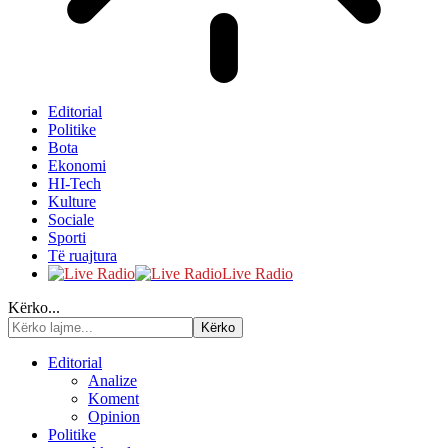
Editorial
Politike
Bota
Ekonomi
HI-Tech
Kulture
Sociale
Sporti
Të ruajtura
Live Radio
Kërko...
Editorial
Analize
Koment
Opinion
Politike