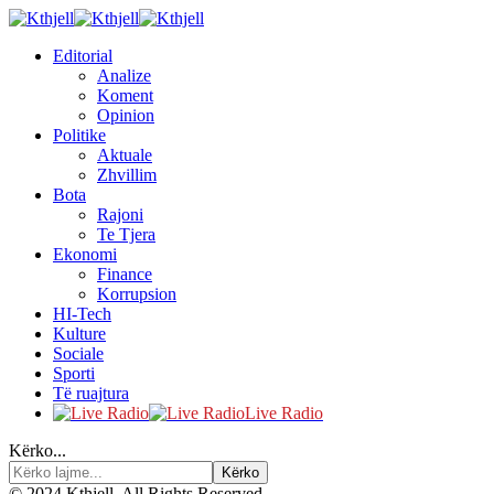
Editorial
Analize
Koment
Opinion
Politike
Aktuale
Zhvillim
Bota
Rajoni
Te Tjera
Ekonomi
Finance
Korrupsion
HI-Tech
Kulture
Sociale
Sporti
Të ruajtura
Live Radio
Kërko...
© 2024 Kthjell. All Rights Reserved.