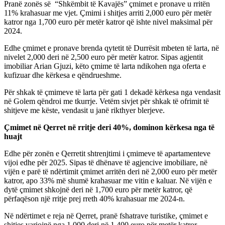
Pranë zonës së “Shkëmbit të Kavajës” çmimet e pronave u rritën
11% krahasuar me vjet. Çmimi i shitjes arriti 2,000 euro për metër
katror nga 1,700 euro për metër katror që ishte nivel maksimal për
2024.
Edhe çmimet e pronave brenda qytetit të Durrësit mbeten të larta, në
nivelet 2,000 deri në 2,500 euro për metër katror. Sipas agjentit
imobiliar Arian Gjuzi, këto çmime të larta ndikohen nga oferta e
kufizuar dhe kërkesa e qëndrueshme.
Për shkak të çmimeve të larta për gati 1 dekadë kërkesa nga vendasit
në Golem qëndroi me tkurrje. Vetëm sivjet për shkak të ofrimit të
shitjeve me këste, vendasit u janë rikthyer blerjeve.
Çmimet në Qerret në rritje deri 40%, dominon kërkesa nga të
huajt
Edhe për zonën e Qerretit shtrenjtimi i çmimeve të apartamenteve
vijoi edhe për 2025. Sipas të dhënave të agjencive imobiliare, në
vijën e parë të ndërtimit çmimet arritën deri në 2,000 euro për metër
katror, apo 33% më shumë krahasuar me vitin e kaluar. Në vijën e
dytë çmimet shkojnë deri në 1,700 euro për metër katror, që
përfaqëson një rritje prej rreth 40% krahasuar me 2024-n.
Në ndërtimet e reja në Qerret, pranë fshatrave turistike, çmimet e
shitjes variojnë nga 1,000 deri në 1,400 euro për metër katror.