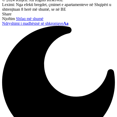
Leximi:
Nga efekti bregdet, çmimet e apartamenteve në Shqipëri u
shtrenjtuan 8 herë më shumë, se në BE
Share
Njoftim
Shfaq më shumë
Ndryshimi i madhësisë së shkronjave
Aa