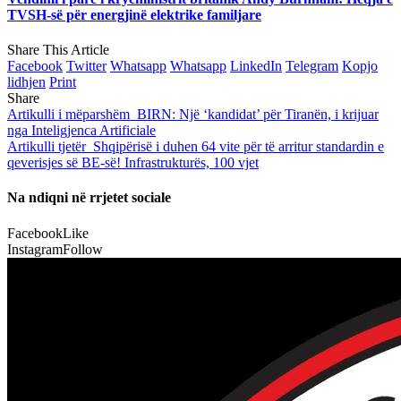
TVSH-së për energjinë elektrike familjare
Share This Article
Facebook
Twitter
Whatsapp
Whatsapp
LinkedIn
Telegram
Kopjo
lidhjen
Print
Share
Artikulli i mëparshëm
BIRN: Një ‘kandidat’ për Tiranën, i krijuar
nga Inteligjenca Artificiale
Artikulli tjetër
Shqipërisë i duhen 64 vite për të arritur standardin e
qeverisjes së BE-së! Infrastrukturës, 100 vjet
Na ndiqni në rrjetet sociale
Facebook
Like
Instagram
Follow