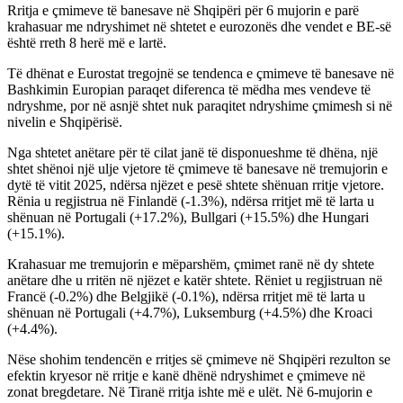
Rritja e çmimeve të banesave në Shqipëri për 6 mujorin e parë
krahasuar me ndryshimet në shtetet e eurozonës dhe vendet e BE-së
është rreth 8 herë më e lartë.
Të dhënat e Eurostat tregojnë se tendenca e çmimeve të banesave në
Bashkimin Europian paraqet diferenca të mëdha mes vendeve të
ndryshme, por në asnjë shtet nuk paraqitet ndryshime çmimesh si në
nivelin e Shqipërisë.
Nga shtetet anëtare për të cilat janë të disponueshme të dhëna, një
shtet shënoi një ulje vjetore të çmimeve të banesave në tremujorin e
dytë të vitit 2025, ndërsa njëzet e pesë shtete shënuan rritje vjetore.
Rënia u regjistrua në Finlandë (-1.3%), ndërsa rritjet më të larta u
shënuan në Portugali (+17.2%), Bullgari (+15.5%) dhe Hungari
(+15.1%).
Krahasuar me tremujorin e mëparshëm, çmimet ranë në dy shtete
anëtare dhe u rritën në njëzet e katër shtete. Rëniet u regjistruan në
Francë (-0.2%) dhe Belgjikë (-0.1%), ndërsa rritjet më të larta u
shënuan në Portugali (+4.7%), Luksemburg (+4.5%) dhe Kroaci
(+4.4%).
Nëse shohim tendencën e rritjes së çmimeve në Shqipëri rezulton se
efektin kryesor në rritje e kanë dhënë ndryshimet e çmimeve në
zonat bregdetare. Në Tiranë rritja ishte më e ulët. Në 6-mujorin e