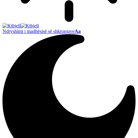
Ndryshimi i madhësisë së shkronjave
Aa