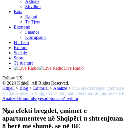
Aktuale
Zhvillim
Bota
Rajoni
Te Tjera
Ekonomi
Finance
Korrupsion
HI-Tech
Kulture
Sociale
Sporti
Të ruajtura
Live Radio
Follow US
© 2024 Kthjell. All Rights Reserved.
Kthjell
>
Blog
>
Editorial
>
Analize
>
Nga efekti bregdet, çmimet e
apartamenteve në Shqipëri u shtrenjtuan 8 herë më shumë, se në BE
Analize
Ekonomi
Kryesore
Sociale
Zhvillim
Nga efekti bregdet, çmimet e
apartamenteve në Shqipëri u shtrenjtuan
8 herë më shumë, se në BE