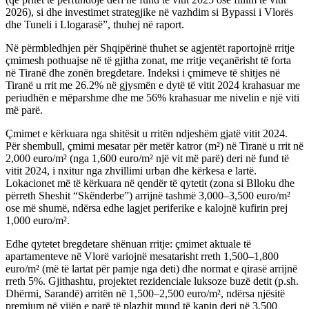
2026), si dhe investimet strategjike në vazhdim si Bypassi i Vlorës
dhe Tuneli i Llogarasë”, thuhej në raport.
Në përmbledhjen për Shqipërinë thuhet se agjentët raportojnë rritje
çmimesh pothuajse në të gjitha zonat, me rritje veçanërisht të forta
në Tiranë dhe zonën bregdetare. Indeksi i çmimeve të shitjes në
Tiranë u rrit me 26.2% në gjysmën e dytë të vitit 2024 krahasuar me
periudhën e mëparshme dhe me 56% krahasuar me nivelin e një viti
më parë.
Çmimet e kërkuara nga shitësit u rritën ndjeshëm gjatë vitit 2024.
Për shembull, çmimi mesatar për metër katror (m²) në Tiranë u rrit në
2,000 euro/m² (nga 1,600 euro/m² një vit më parë) deri në fund të
vitit 2024, i nxitur nga zhvillimi urban dhe kërkesa e lartë.
Lokacionet më të kërkuara në qendër të qytetit (zona si Blloku dhe
përreth Sheshit “Skënderbe”) arrijnë tashmë 3,000–3,500 euro/m²
ose më shumë, ndërsa edhe lagjet periferike e kalojnë kufirin prej
1,000 euro/m².
Edhe qytetet bregdetare shënuan rritje: çmimet aktuale të
apartamenteve në Vlorë variojnë mesatarisht rreth 1,500–1,800
euro/m² (më të lartat për pamje nga deti) dhe normat e qirasë arrijnë
rreth 5%. Gjithashtu, projektet rezidenciale luksoze buzë detit (p.sh.
Dhërmi, Sarandë) arritën në 1,500–2,500 euro/m², ndërsa njësitë
premium në vijën e parë të plazhit mund të kapin deri në 3,500