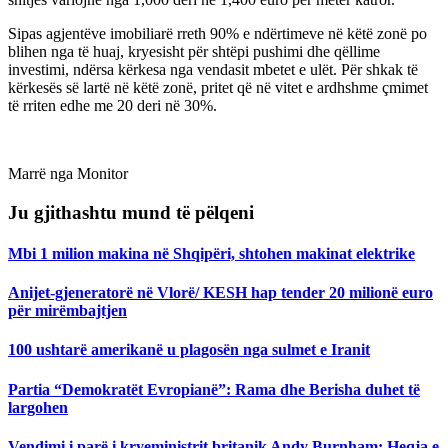
Sipas agjentëve imobiliarë rreth 90% e ndërtimeve në këtë zonë po
blihen nga të huaj, kryesisht për shtëpi pushimi dhe qëllime
investimi, ndërsa kërkesa nga vendasit mbetet e ulët. Për shkak të
kërkesës së lartë në këtë zonë, pritet që në vitet e ardhshme çmimet
të rriten edhe me 20 deri në 30%.
Marrë nga Monitor
Ju gjithashtu mund të pëlqeni
Mbi 1 milion makina në Shqipëri, shtohen makinat elektrike
Anijet-gjeneratorë në Vlorë/ KESH hap tender 20 milionë euro
për mirëmbajtjen
100 ushtarë amerikanë u plagosën nga sulmet e Iranit
Partia “Demokratët Evropianë”: Rama dhe Berisha duhet të
largohen
Vendimi i parë i kryeministrit britanik Andy Burnham: Heqja e