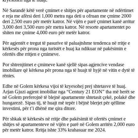
Në Sarandë këtë verë çmimet e shitjes për apartamente në ndërtimet
e reja me afërsi deri 1,000 metra nga deti u ofruan me çmime 2000
deri 2,500 euro për metër katror. Në vijën e parë çmimet kanë arritur
3,000 deri 3,500 euro për metra katror. Në resorte apartamentet po
shiten me çmime 4,000 euro për metër katror.
Për agjentët e tregut të pasurive të paluajtshme tendenca në rritje e
kërkesës për prona nga turistët e huaj ka ndikuar në pakësimin e
ofertës dhe rritjen e çmimeve.
Por shtrenjtimet e çmimeve kanë sjellë sipas agjencive vendase
imobiliare që kërkesa për prona nga të huajt të hyjë në vitin e dytë të
rënies.
Edhe në Golem kërkesa vijoi të kryesohej prej shtetasve të huaj.
Arjan Gjuzi agjent imobiliar nga “Century 21 EON” tha më herët se
në Golem preferojnë të blejnë apartamente shtetasit çekë, polakë dhe
hungarezë. Sipas tij, të huajt më tepër i bëjnë blerjet për qëllime
investimi, për t’i dhënë me qira ditore.
Për shkak të kërkesës në rritje dhe pakësimit të ofertës çmimet e
shitjes së apartamenteve në vijën e parë në Golem arritën 2,000 euro
për metër katror. Rritja ishte 33% krahasuar me 2024.