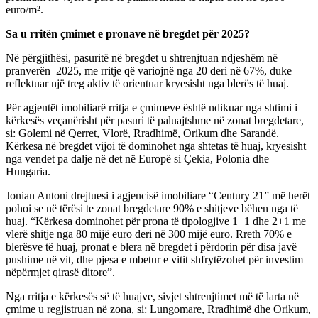
euro/m².
Sa u rritën çmimet e pronave në bregdet për 2025?
Në përgjithësi, pasuritë në bregdet u shtrenjtuan ndjeshëm në
pranverën 2025, me rritje që variojnë nga 20 deri në 67%, duke
reflektuar një treg aktiv të orientuar kryesisht nga blerës të huaj.
Për agjentët imobiliarë rritja e çmimeve është ndikuar nga shtimi i
kërkesës veçanërisht për pasuri të paluajtshme në zonat bregdetare,
si: Golemi në Qerret, Vlorë, Rradhimë, Orikum dhe Sarandë.
Kërkesa në bregdet vijoi të dominohet nga shtetas të huaj, kryesisht
nga vendet pa dalje në det në Europë si Çekia, Polonia dhe
Hungaria.
Jonian Antoni drejtuesi i agjencisë imobiliare “Century 21” më herët
pohoi se në tërësi te zonat bregdetare 90% e shitjeve bëhen nga të
huaj. “Kërkesa dominohet për prona të tipologjive 1+1 dhe 2+1 me
vlerë shitje nga 80 mijë euro deri në 300 mijë euro. Rreth 70% e
blerësve të huaj, pronat e blera në bregdet i përdorin për disa javë
pushime në vit, dhe pjesa e mbetur e vitit shfrytëzohet për investim
nëpërmjet qirasë ditore”.
Nga rritja e kërkesës së të huajve, sivjet shtrenjtimet më të larta në
çmime u regjistruan në zona, si: Lungomare, Rradhimë dhe Orikum,