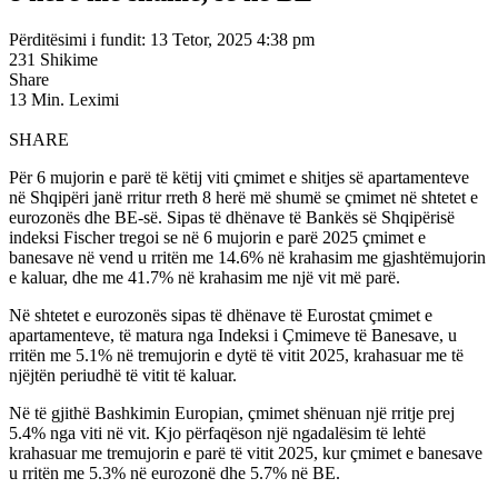
Përditësimi i fundit: 13 Tetor, 2025 4:38 pm
231 Shikime
Share
13 Min. Leximi
SHARE
Për 6 mujorin e parë të këtij viti çmimet e shitjes së apartamenteve
në Shqipëri janë rritur rreth 8 herë më shumë se çmimet në shtetet e
eurozonës dhe BE-së. Sipas të dhënave të Bankës së Shqipërisë
indeksi Fischer tregoi se në 6 mujorin e parë 2025 çmimet e
banesave në vend u rritën me 14.6% në krahasim me gjashtëmujorin
e kaluar, dhe me 41.7% në krahasim me një vit më parë.
Në shtetet e eurozonës sipas të dhënave të Eurostat çmimet e
apartamenteve, të matura nga Indeksi i Çmimeve të Banesave, u
rritën me 5.1% në tremujorin e dytë të vitit 2025, krahasuar me të
njëjtën periudhë të vitit të kaluar.
Në të gjithë Bashkimin Europian, çmimet shënuan një rritje prej
5.4% nga viti në vit. Kjo përfaqëson një ngadalësim të lehtë
krahasuar me tremujorin e parë të vitit 2025, kur çmimet e banesave
u rritën me 5.3% në eurozonë dhe 5.7% në BE.