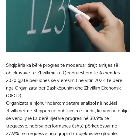
Shqipëria ka bërë progres të moderuar drejt arritjes së
objektivave të Zhvillimit të Qëndrueshëm të Axhendës
2030 gjatë periudhës së vlerësimit në vitin 2023, të bërë
nga Organizata për Bashkëpunim dhe Zhvillim Ekonomik
(OECD).
Organizata e njohur ndërkombëtare analizoi në hollësi
zhvillimet në Shqipëri në publikimin e fundit, ku vuri në dukje
se vendi ynë ka bërë njëfarë progresi në 30.9% të
treguesve, ndërsa performanca është përkeqësuar në
27.9% të treguesve nga grupi i 17 objektivave globale