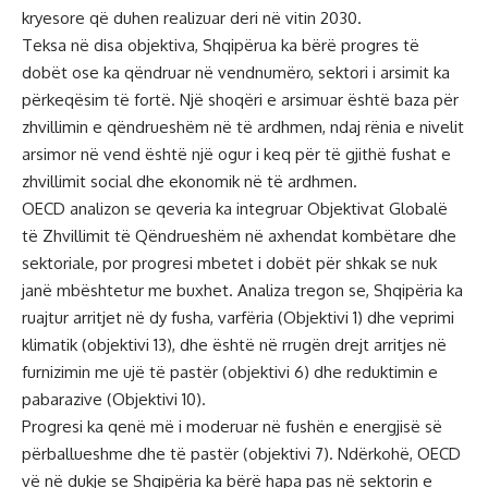
kryesore që duhen realizuar deri në vitin 2030.
Teksa në disa objektiva, Shqipërua ka bërë progres të
dobët ose ka qëndruar në vendnumëro, sektori i arsimit ka
përkeqësim të fortë. Një shoqëri e arsimuar është baza për
zhvillimin e qëndrueshëm në të ardhmen, ndaj rënia e nivelit
arsimor në vend është një ogur i keq për të gjithë fushat e
zhvillimit social dhe ekonomik në të ardhmen.
OECD analizon se qeveria ka integruar Objektivat Globalë
të Zhvillimit të Qëndrueshëm në axhendat kombëtare dhe
sektoriale, por progresi mbetet i dobët për shkak se nuk
janë mbështetur me buxhet. Analiza tregon se, Shqipëria ka
ruajtur arritjet në dy fusha, varfëria (Objektivi 1) dhe veprimi
klimatik (objektivi 13), dhe është në rrugën drejt arritjes në
furnizimin me ujë të pastër (objektivi 6) dhe reduktimin e
pabarazive (Objektivi 10).
Progresi ka qenë më i moderuar në fushën e energjisë së
përballueshme dhe të pastër (objektivi 7). Ndërkohë, OECD
vë në dukje se Shqipëria ka bërë hapa pas në sektorin e