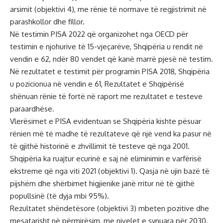
arsimit (objektivi 4), me rënie të normave të regjistrimit në
parashkollor dhe fillor.
Në testimin PISA 2022 që organizohet nga OECD për
testimin e njohurive të 15-vjeçarëve, Shqipëria u rendit në
vendin e 62, ndër 80 vendet që kanë marrë pjesë në testim.
Në rezultatet e testimit për programin PISA 2018, Shqipëria
u pozicionua në vendin e 61, Rezultatet e Shqipërisë
shënuan rënie të fortë në raport me rezultatet e testeve
paraardhëse.
Vlerësimet e PISA evidentuan se Shqipëria kishte pësuar
rënien më të madhe të rezultateve që një vend ka pasur në
të gjithë historinë e zhvillimit të testeve që nga 2001.
Shqipëria ka ruajtur ecurinë e saj në eliminimin e varfërisë
ekstreme që nga viti 2021 (objektivi 1). Qasja në ujin bazë të
pijshëm dhe shërbimet higjienike janë rritur në të gjithë
popullsinë (të dyja mbi 95%).
Rezultatet shëndetësore (objektivi 3) mbeten pozitive dhe
mesatarisht në përmirësim, me nivelet e synuara për 2030.