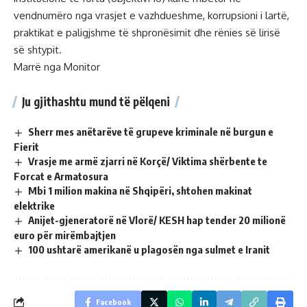
vendnumëro nga vrasjet e vazhdueshme, korrupsioni i lartë,
praktikat e paligjshme të shpronësimit dhe rënies së lirisë
së shtypit.
Marrë nga Monitor
Ju gjithashtu mund të pëlqeni
Sherr mes anëtarëve të grupeve kriminale në burgun e
Fierit
Vrasje me armë zjarri në Korçë/ Viktima shërbente te
Forcat e Armatosura
Mbi 1 milion makina në Shqipëri, shtohen makinat
elektrike
Anijet-gjeneratorë në Vlorë/ KESH hap tender 20 milionë
euro për mirëmbajtjen
100 ushtarë amerikanë u plagosën nga sulmet e Iranit
Facebook