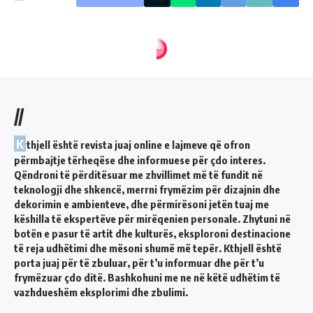
//
K
thjell është revista juaj online e lajmeve që ofron
përmbajtje tërheqëse dhe informuese për çdo interes.
Qëndroni të përditësuar me zhvillimet më të fundit në
teknologji dhe shkencë, merrni frymëzim për dizajnin dhe
dekorimin e ambienteve, dhe përmirësoni jetën tuaj me
këshilla të ekspertëve për mirëqenien personale. Zhytuni në
botën e pasur të artit dhe kulturës, eksploroni destinacione
të reja udhëtimi dhe mësoni shumë më tepër. Kthjell është
porta juaj për të zbuluar, për t’u informuar dhe për t’u
frymëzuar çdo ditë. Bashkohuni me ne në këtë udhëtim të
vazhdueshëm eksplorimi dhe zbulimi.