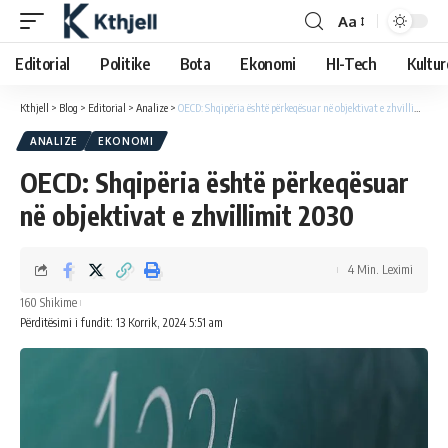
Aa
Editorial
Politike
Bota
Ekonomi
HI-Tech
Kultur
Kthjell
>
Blog
>
Editorial
>
Analize
>
OECD: Shqipëria është përkeqësuar në objektivat e zhvillimit 2030
ANALIZE
EKONOMI
OECD: Shqipëria është përkeqësuar
në objektivat e zhvillimit 2030
4 Min. Leximi
160 Shikime
Përditësimi i fundit: 13 Korrik, 2024 5:51 am