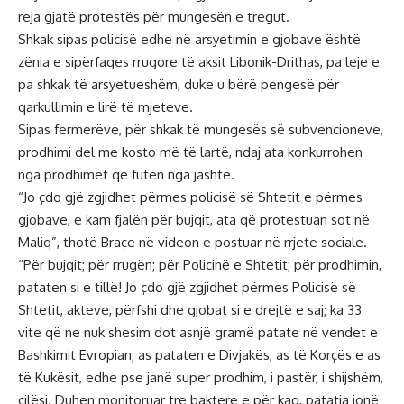
reja gjatë protestës për mungesën e tregut.
Shkak sipas policisë edhe në arsyetimin e gjobave është
zënia e sipërfaqes rrugore të aksit Libonik-Drithas, pa leje e
pa shkak të arsyetueshëm, duke u bërë pengesë për
qarkullimin e lirë të mjeteve.
Sipas fermerëve, për shkak të mungesës së subvencioneve,
prodhimi del me kosto më të lartë, ndaj ata konkurrohen
nga prodhimet që futen nga jashtë.
“Jo çdo gjë zgjidhet përmes policisë së Shtetit e përmes
gjobave, e kam fjalën për bujqit, ata që protestuan sot në
Maliq”, thotë Braçe në videon e postuar në rrjete sociale.
“Për bujqit; për rrugën; për Policinë e Shtetit; për prodhimin,
pataten si e tillë! Jo çdo gjë zgjidhet përmes Policisë së
Shtetit, akteve, përfshi dhe gjobat si e drejtë e saj; ka 33
vite që ne nuk shesim dot asnjë gramë patate në vendet e
Bashkimit Evropian; as pataten e Divjakës, as të Korçës e as
të Kukësit, edhe pse janë super prodhim, i pastër, i shijshëm,
cilësi. Duhen monitoruar tre baktere e për kaq, patatja jonë