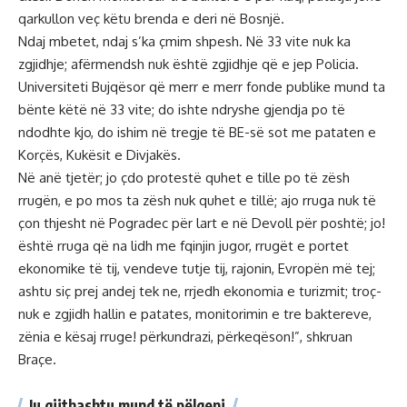
qarkullon veç këtu brenda e deri në Bosnjë.
Ndaj mbetet, ndaj s’ka çmim shpesh. Në 33 vite nuk ka
zgjidhje; afërmendsh nuk është zgjidhje që e jep Policia.
Universiteti Bujqësor që merr e merr fonde publike mund ta
bënte këtë në 33 vite; do ishte ndryshe gjendja po të
ndodhte kjo, do ishim në tregje të BE-së sot me pataten e
Korçës, Kukësit e Divjakës.
Në anë tjetër; jo çdo protestë quhet e tille po të zësh
rrugën, e po mos ta zësh nuk quhet e tillë; ajo rruga nuk të
çon thjesht në Pogradec për lart e në Devoll për poshtë; jo!
është rruga që na lidh me fqinjin jugor, rrugët e portet
ekonomike të tij, vendeve tutje tij, rajonin, Evropën më tej;
ashtu siç prej andej tek ne, rrjedh ekonomia e turizmit; troç-
nuk e zgjidh hallin e patates, monitorimin e tre baktereve,
zënia e kësaj rruge! përkundrazi, përkeqëson!”, shkruan
Braçe.
Ju gjithashtu mund të pëlqeni