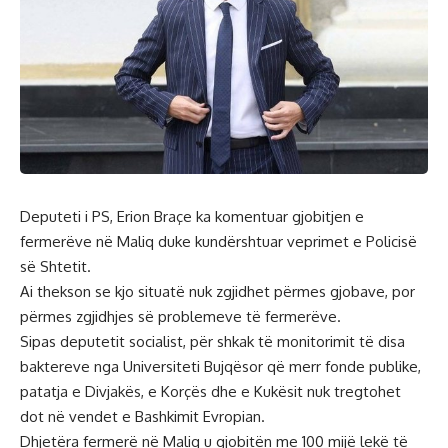
Deputeti i PS, Erion Braçe ka komentuar gjobitjen e
fermerëve në Maliq duke kundërshtuar veprimet e Policisë
së Shtetit.
Ai thekson se kjo situatë nuk zgjidhet përmes gjobave, por
përmes zgjidhjes së problemeve të fermerëve.
Sipas deputetit socialist, për shkak të monitorimit të disa
baktereve nga Universiteti Bujqësor që merr fonde publike,
patatja e Divjakës, e Korçës dhe e Kukësit nuk tregtohet
dot në vendet e Bashkimit Evropian.
Dhjetëra fermerë në Maliq u gjobitën me 100 mijë lekë të