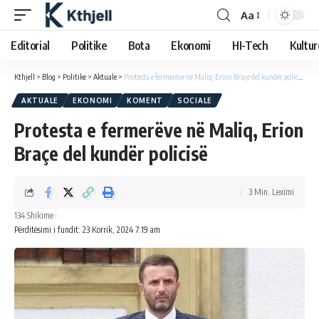
Aa
Editorial
Politike
Bota
Ekonomi
HI-Tech
Kultur
Kthjell
>
Blog
>
Politike
>
Aktuale
>
Protesta e fermerëve në Maliq, Erion Braçe del kundër policisë
AKTUALE
EKONOMI
KOMENT
SOCIALE
Protesta e fermerëve në Maliq, Erion
Braçe del kundër policisë
3 Min. Leximi
134 Shikime
Përditësimi i fundit: 23 Korrik, 2024 7:19 am