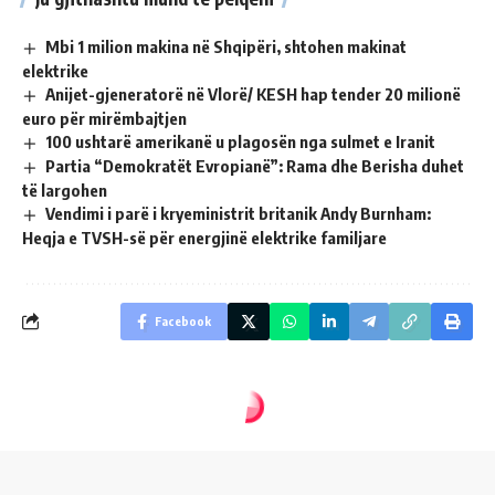
Mbi 1 milion makina në Shqipëri, shtohen makinat
elektrike
Anijet-gjeneratorë në Vlorë/ KESH hap tender 20 milionë
euro për mirëmbajtjen
100 ushtarë amerikanë u plagosën nga sulmet e Iranit
Partia “Demokratët Evropianë”: Rama dhe Berisha duhet
të largohen
Vendimi i parë i kryeministrit britanik Andy Burnham:
Heqja e TVSH-së për energjinë elektrike familjare
Facebook