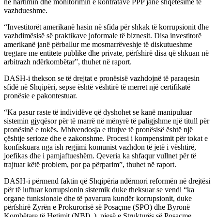
në hartimin dhe monitorimin e kontratave PPP janë shqetësime të
vazhdueshme.
“Investitorët amerikanë hasin në sfida për shkak të korrupsionit dhe
vazhdimësisë së praktikave joformale të biznesit. Disa investitorë
amerikanë janë përballur me mosmarrëveshje të diskutueshme
tregtare me entitete publike dhe private, përfshirë disa që shkuan në
arbitrazh ndërkombëtar”, thuhet në raport.
DASH-i thekson se të drejtat e pronësisë vazhdojnë të paraqesin
sfidë në Shqipëri, sepse është vështirë të merret një certifikatë
pronësie e pakontestuar.
“Ka pasur raste të individëve që dyshohet se kanë manipuluar
sistemin gjyqësor për të marrë në mënyrë të paligjshme një titull për
pronësinë e tokës. Mbivendosja e titujve të pronësisë është një
çështje serioze dhe e zakonshme. Procesi i kompensimit për tokat e
konfiskuara nga ish regjimi komunist vazhdon të jetë i vështirë,
joefikas dhe i pamjaftueshëm. Qeveria ka shfaqur vullnet për të
trajtuar këtë problem, por pa përparim”, thuhet në raport.
DASH-i përmend faktin që Shqipëria ndërmori reformën në drejtësi
për të luftuar korrupsionin sistemik duke theksuar se vendi “ka
organe funksionale dhe të pavarura kundër korrupsionit, duke
përfshirë Zyrën e Prokurorisë së Posaçme (SPO) dhe Byronë
Kombëtare të Hetimit (NBI). ), pjesë e Strukturës së Posaçme