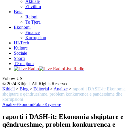
Aktuale
Zhvillim
Bota
Rajoni
Te Tjera
Ekonomi
Finance
Korrupsion
HI-Tech
Kulture
Sociale
Sporti
Të ruajtura
Live Radio
Follow US
© 2024 Kthjell. All Rights Reserved.
Kthjell
>
Blog
>
Editorial
>
Analize
>
raporti i DASH-it: Ekonomia
shqiptare e qëndrueshme, problem konkurrenca e pandershme dhe
korrupsioni
Analize
Ekonomi
Fokus
Kryesore
raporti i DASH-it: Ekonomia shqiptare e
qëndrueshme, problem konkurrenca e