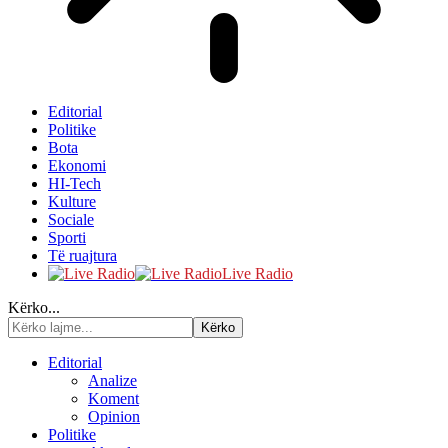
Editorial
Politike
Bota
Ekonomi
HI-Tech
Kulture
Sociale
Sporti
Të ruajtura
Live Radio
Kërko...
Editorial
Analize
Koment
Opinion
Politike