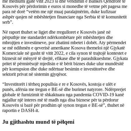
me mediumi gjatë vitit 2023 si dhe vendimin e Bankës Qendrore të
Kosovës për përdorimin e euros si monedhe të vetme pët pagesa me
para në dorë “vetëm me një muaj paralajmërim, duke kufizuar
ashpër qasjen në mbështetjen financiare nga Serbia të të komunitetit
serb”.
Në raport thuhet se ligjet dhe rregulloret e Kosovës janë në
përputhje me standardet ndërkombëtare për mbështetjen dhe
mbrojtjen e investimeve, por zbatimi mbetet i dobët. Aty përmendet
se më ndihmën e qeverisë amerikane Kosova themeloi një Gjykatë
Komerciale në gusht të vitit 2022, e cila synon të trajtojë kontestet e
biznesit në mënyrë të drejtë, efikase dhe të parashikueshme. Gjykata
pritet të përmirësojë mjedisin e të bërit biznes duke ulur mundësitë
për korrupsion dhe duke ndërtuar besimin e investitorëve dhe
sektorit privat në sistemin gjyqësor.
“Investitorët i tërheq popullsia e re e Kosovës, kostoja e ulët e
punës, afërsia me tregun e BE-së dhe burimet natyrore. Ndërprerjet
globale të furnizimit të shkaktuara nga pandemia COVID-19 kanë
ngjallur një interes më të madh nga disa biznese për ta përdorur
Kosovën si bazë për prodhim që synon tregun e BE-së”, thuhet në
raportin e DASH-it.
Ju gjithashtu mund të pëlqeni