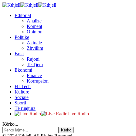
Editorial
Analize
Koment
Opinion
Politike
Aktuale
Zhvillim
Bota
Rajoni
Te Tjera
Ekonomi
Finance
Korrupsion
HI-Tech
Kulture
Sociale
Sporti
Të ruajtura
Live Radio
Kërko...
© 2024 Kthjell. All Rights Reserved.