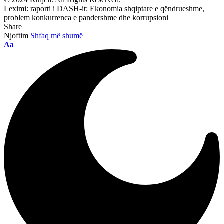
Leximi:
raporti i DASH-it: Ekonomia shqiptare e qëndrueshme,
problem konkurrenca e pandershme dhe korrupsioni
Share
Njoftim
Shfaq më shumë
Ndryshimi
Aa
i
madhësisë
së
shkronjave