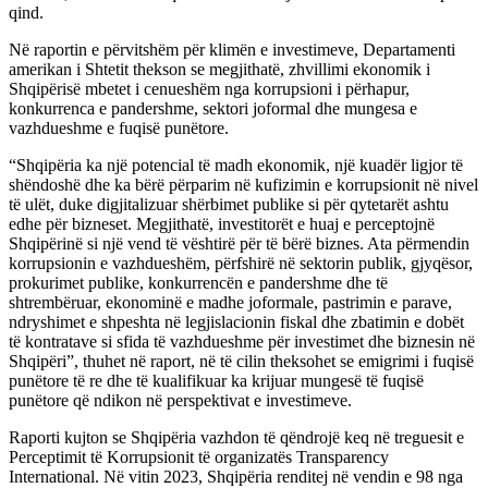
qind.
Në raportin e përvitshëm për klimën e investimeve, Departamenti
amerikan i Shtetit thekson se megjithatë, zhvillimi ekonomik i
Shqipërisë mbetet i cenueshëm nga korrupsioni i përhapur,
konkurrenca e pandershme, sektori joformal dhe mungesa e
vazhdueshme e fuqisë punëtore.
“Shqipëria ka një potencial të madh ekonomik, një kuadër ligjor të
shëndoshë dhe ka bërë përparim në kufizimin e korrupsionit në nivel
të ulët, duke digjitalizuar shërbimet publike si për qytetarët ashtu
edhe për bizneset. Megjithatë, investitorët e huaj e perceptojnë
Shqipërinë si një vend të vështirë për të bërë biznes. Ata përmendin
korrupsionin e vazhdueshëm, përfshirë në sektorin publik, gjyqësor,
prokurimet publike, konkurrencën e pandershme dhe të
shtrembëruar, ekonominë e madhe joformale, pastrimin e parave,
ndryshimet e shpeshta në legjislacionin fiskal dhe zbatimin e dobët
të kontratave si sfida të vazhdueshme për investimet dhe biznesin në
Shqipëri”, thuhet në raport, në të cilin theksohet se emigrimi i fuqisë
punëtore të re dhe të kualifikuar ka krijuar mungesë të fuqisë
punëtore që ndikon në perspektivat e investimeve.
Raporti kujton se Shqipëria vazhdon të qëndrojë keq në treguesit e
Perceptimit të Korrupsionit të organizatës Transparency
International. Në vitin 2023, Shqipëria renditej në vendin e 98 nga