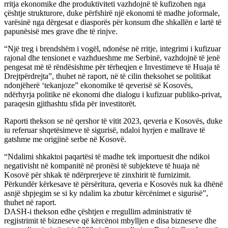
rritja ekonomike dhe produktiviteti vazhdojnë të kufizohen nga
çështje strukturore, duke përfshirë një ekonomi të madhe joformale,
varësinë nga dërgesat e diasporës për konsum dhe shkallën e lartë të
papunësisë mes grave dhe të rinjve.
“Një treg i brendshëm i vogël, ndonëse në rritje, integrimi i kufizuar
rajonal dhe tensionet e vazhdueshme me Serbinë, vazhdojnë të jenë
pengesat më të rëndësishme për tërheqjen e Investimeve të Huaja të
Drejtpërdrejta”, thuhet në raport, në të cilin theksohet se politikat
ndonjëherë ‘tekanjoze” ekonomike të qeverisë së Kosovës,
ndërhyrja politike në ekonomi dhe dialogu i kufizuar publiko-privat,
paraqesin gjithashtu sfida për investitorët.
Raporti thekson se në qershor të vitit 2023, qeveria e Kosovës, duke
iu referuar shqetësimeve të sigurisë, ndaloi hyrjen e mallrave të
gatshme me origjinë serbe në Kosovë.
“Ndalimi shkaktoi paqartësi të madhe tek importuesit dhe ndikoi
negativisht në kompanitë në pronësi të subjekteve të huaja në
Kosovë për shkak të ndërprerjeve të zinxhirit të furnizimit.
Përkundër kërkesave të përsëritura, qeveria e Kosovës nuk ka dhënë
asnjë shpjegim se si ky ndalim ka zbutur kërcënimet e sigurisë”,
thuhet në raport.
DASH-i thekson edhe çështjen e rregullim administrativ të
regjistrimit të bizneseve që kërcënoi mbylljen e disa bizneseve dhe