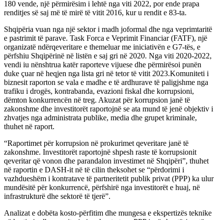
180 vende, një përmirësim i lehtë nga viti 2022, por ende prapa
renditjes së saj më të mirë të vitit 2016, kur u rendit e 83-ta.
Shqipëria vuan nga një sektor i madh joformal dhe nga veprimtaritë
e pastrimit të parave. Task Forca e Veprimit Financiar (FATF), një
organizatë ndërqeveritare e themeluar me iniciativën e G7-tës, e
përfshiu Shqipërinë në listën e saj gri në 2020. Nga viti 2020-2022,
vendi iu nënshtrua katër raporteve vijuese dhe përmirësoi punën
duke çuar në heqjen nga lista gri në tetor të vitit 2023.Komuniteti i
biznesit raporton se vala e madhe e të ardhurave të paligjshme nga
trafiku i drogës, kontrabanda, evazioni fiskal dhe korrupsioni,
dëmton konkurrencën në treg. Akuzat për korrupsion janë të
zakonshme dhe investitorët raportojnë se ata mund të jenë objektiv i
zhvatjes nga administrata publike, media dhe grupet kriminale,
thuhet në raport.
“Raportimet për korrupsion në prokurimet qeveritare janë të
zakonshme. Investitorët raportojnë shpesh raste të korrupsionit
qeveritar që vonon dhe parandalon investimet në Shqipëri”, thuhet
në raportin e DASH-it në të cilin theksohet se “përdorimi i
vazhdueshëm i kontratave të partneritetit publik privat (PPP) ka ulur
mundësitë për konkurrencë, përfshirë nga investitorët e huaj, në
infrastrukturë dhe sektorë të tjerë”.
Analizat e dobëta kosto-përfitim dhe mungesa e ekspertizës teknike