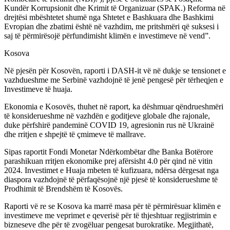
Kundër Korrupsionit dhe Krimit të Organizuar (SPAK.) Reforma në
drejtësi mbështetet shumë nga Shtetet e Bashkuara dhe Bashkimi
Evropian dhe zbatimi është në vazhdim, me pritshmëri që suksesi i
saj të përmirësojë përfundimisht klimën e investimeve në vend”.
Kosova
Në pjesën për Kosovën, raporti i DASH-it vë në dukje se tensionet e
vazhdueshme me Serbinë vazhdojnë të jenë pengesë për tërheqjen e
Investimeve të huaja.
Ekonomia e Kosovës, thuhet në raport, ka dëshmuar qëndrueshmëri
të konsiderueshme në vazhdën e goditjeve globale dhe rajonale,
duke përfshirë pandeminë COVID 19, agresionin rus në Ukrainë
dhe rritjen e shpejtë të çmimeve të mallrave.
Sipas raportit Fondi Monetar Ndërkombëtar dhe Banka Botërore
parashikuan rritjen ekonomike prej afërsisht 4.0 për qind në vitin
2024. Investimet e Huaja mbeten të kufizuara, ndërsa dërgesat nga
diaspora vazhdojnë të përfaqësojnë një pjesë të konsiderueshme të
Prodhimit të Brendshëm të Kosovës.
Raporti vë re se Kosova ka marrë masa për të përmirësuar klimën e
investimeve me veprimet e qeverisë për të thjeshtuar regjistrimin e
bizneseve dhe për të zvogëluar pengesat burokratike. Megjithatë,