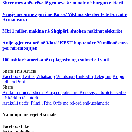
Sherr mes anëtarëve të grupeve kriminale në burgun e Fierit
Vrasje me armë zjarri në Korçë/ Viktima shërbente te Forcat e
Armatosura
Mbi 1 milion makina në Shqipëri, shtohen makinat elektrike
Anijet-gjeneratorë në Vlorë/ KESH hap tender 20 milionë euro
për mirëmbajtjen
100 ushtarë amerikanë u plagosën nga sulmet e Iranit
Share This Article
Facebook
Twitter
Whatsapp
Whatsapp
LinkedIn
Telegram
Kopjo
lidhjen
Print
Share
Artikulli i mëparshëm
Vrasja e policit në Kosovë, autoritetet serbe
në kërkim të autorit
Artikulli tjetër
Filmi i Rita Orës me rekord shikueshmërie
Na ndiqni në rrjetet sociale
Facebook
Like
Instagram
Follow