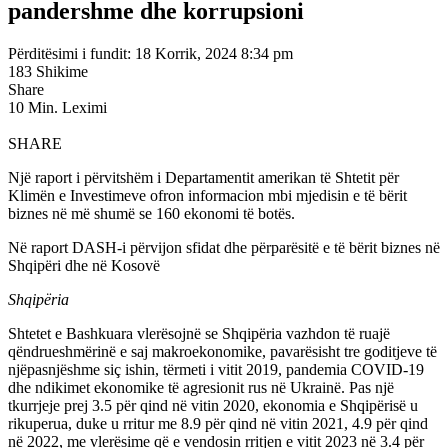
pandershme dhe korrupsioni
Përditësimi i fundit: 18 Korrik, 2024 8:34 pm
183 Shikime
Share
10 Min. Leximi
SHARE
Një raport i përvitshëm i Departamentit amerikan të Shtetit për
Klimën e Investimeve ofron informacion mbi mjedisin e të bërit
biznes në më shumë se 160 ekonomi të botës.
Në raport DASH-i përvijon sfidat dhe përparësitë e të bërit biznes në
Shqipëri dhe në Kosovë
Shqipëria
Shtetet e Bashkuara vlerësojnë se Shqipëria vazhdon të ruajë
qëndrueshmërinë e saj makroekonomike, pavarësisht tre goditjeve të
njëpasnjëshme siç ishin, tërmeti i vitit 2019, pandemia COVID-19
dhe ndikimet ekonomike të agresionit rus në Ukrainë. Pas një
tkurrjeje prej 3.5 për qind në vitin 2020, ekonomia e Shqipërisë u
rikuperua, duke u rritur me 8.9 për qind në vitin 2021, 4.9 për qind
në 2022, me vlerësime që e vendosin rritjen e vitit 2023 në 3.4 për