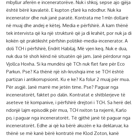
mbyllur aferën e inceneratorëve. Nuk i shkoj, sepse ajo gjëja
është bërë kavaletë. E kupton çfarë ka ndodhur. Nuk ka
incenerator dhe nuk janë paratë. Kontrata me 1 mln dollarë
në muaj dhe andej e këtej. Media e përfshirë. A kam thënë
tek intervista që ka një strukturë që ja di krahët, por nuk ja di
kokën që praktikisht përfshin politikë-media-incenerator. A
doli TCH i përfshirë, Endrit Habilaj. Më vjen keq. Nuk e dua,
nuk dua të shoh kënd në situatën që jam. Janë përdorur nga
Vjollca Hoxha. Si ka mundësi që TCh nuk flet fare për Eco
Parkun. Pse? Ka thënë një ish-krushqia ime se TCH është
partizan i antikorrupsionit. Ku e ke? Ka folur 2 muaj për mua.
Për asgjë. Janë marrë me jetën time. Pse? Paguar nga
inceneratorët, faktet po dalin. Kontratat e shitblerjeve të
aseteve të kompanive, i përfshirë drejtori i TCH. Sa herë del
ndonjë lajm episodik për mua, TCH nxiton ta nxjerrë, Karlo
po, i paguar nga inceneratorët. Të gjithë janë të paguar nga
inceneratorët. Edhe ai që ka bërë akuzën e ka deklaruar, ka
thënë se më kanë bërë kontratë me Klod Zoton, kanë