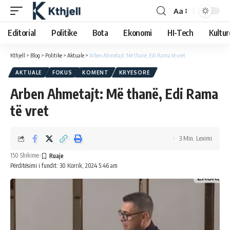
Aa
Editorial
Politike
Bota
Ekonomi
HI-Tech
Kultur
Kthjell
>
Blog
>
Politike
>
Aktuale
>
Arben Ahmetajt: Më thanë, Edi Rama të vret
AKTUALE
FOKUS
KOMENT
KRYESORE
Arben Ahmetajt: Më thanë, Edi Rama
të vret
3 Min. Leximi
150 Shikime
Përditësimi i fundit: 30 Korrik, 2024 5:46 am