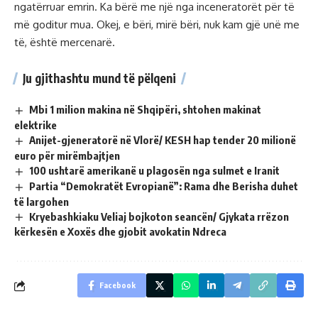
ngatërruar emrin. Ka bërë me një nga inceneratorët për të
më goditur mua. Okej, e bëri, mirë bëri, nuk kam gjë unë me
të, është mercenarë.
Ju gjithashtu mund të pëlqeni
Mbi 1 milion makina në Shqipëri, shtohen makinat
elektrike
Anijet-gjeneratorë në Vlorë/ KESH hap tender 20 milionë
euro për mirëmbajtjen
100 ushtarë amerikanë u plagosën nga sulmet e Iranit
Partia “Demokratët Evropianë”: Rama dhe Berisha duhet
të largohen
Kryebashkiaku Veliaj bojkoton seancën/ Gjykata rrëzon
kërkesën e Xoxës dhe gjobit avokatin Ndreca
Facebook