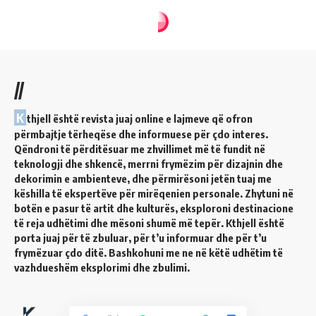
//
K
thjell është revista juaj online e lajmeve që ofron
përmbajtje tërheqëse dhe informuese për çdo interes.
Qëndroni të përditësuar me zhvillimet më të fundit në
teknologji dhe shkencë, merrni frymëzim për dizajnin dhe
dekorimin e ambienteve, dhe përmirësoni jetën tuaj me
këshilla të ekspertëve për mirëqenien personale. Zhytuni në
botën e pasur të artit dhe kulturës, eksploroni destinacione
të reja udhëtimi dhe mësoni shumë më tepër. Kthjell është
porta juaj për të zbuluar, për t’u informuar dhe për t’u
frymëzuar çdo ditë. Bashkohuni me ne në këtë udhëtim të
vazhdueshëm eksplorimi dhe zbulimi.