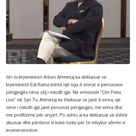
Ish-zv.kryeministri Arben Ahmetaj ka deklaruar se
kryeministri Edi Rama është një nga 6 emrat e personave
përgjegjës nëse atij i ndodh gjë. Në emisionin “Çim Peka
Live” në Syri Tv, Ahmetaj ka theksuar se janë 6 emra, që
nëse i ndodh gjë janë personat përgjegjës, me emra dhe
me profilizime për arsyet. Po ashtu ai ka deklaruar se është
akuzuar dhe përdorur si kokë turku për të mbyllur aferën e
inceneratorëve.