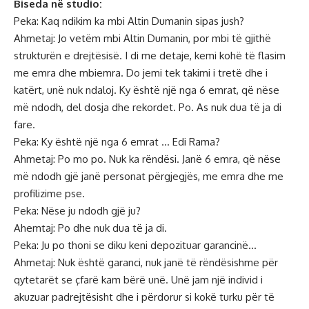
Biseda në studio:
Peka: Kaq ndikim ka mbi Altin Dumanin sipas jush?
Ahmetaj: Jo vetëm mbi Altin Dumanin, por mbi të gjithë
strukturën e drejtësisë. I di me detaje, kemi kohë të flasim
me emra dhe mbiemra. Do jemi tek takimi i tretë dhe i
katërt, unë nuk ndaloj. Ky është një nga 6 emrat, që nëse
më ndodh, del dosja dhe rekordet. Po. As nuk dua të ja di
fare.
Peka: Ky është një nga 6 emrat … Edi Rama?
Ahmetaj: Po mo po. Nuk ka rëndësi. Janë 6 emra, që nëse
më ndodh gjë janë personat përgjegjës, me emra dhe me
profilizime pse.
Peka: Nëse ju ndodh gjë ju?
Ahemtaj: Po dhe nuk dua të ja di.
Peka: Ju po thoni se diku keni depozituar garancinë…
Ahmetaj: Nuk është garanci, nuk janë të rëndësishme për
qytetarët se çfarë kam bërë unë. Unë jam një individ i
akuzuar padrejtësisht dhe i përdorur si kokë turku për të