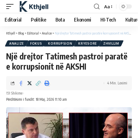
Aa
Editorial
Politike
Bota
Ekonomi
HI-Tech
Kultur
Kthjell
>
Blog
>
Editorial
>
Analize
>
Një drejtor Tatimesh pastroi paratë e korrupsionit në AKSHI
ANALIZE
FOKUS
KORRUPSION
KRYESORE
ZHVILLIM
Një drejtor Tatimesh pastroi paratë
e korrupsionit në AKSHI
4 Min. Leximi
151 Shikime
Përditësimi i fundit: 18 Maj, 2026 11:10 am