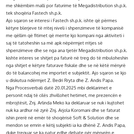
me shkëmbim malli por faturime të Megadistribution sh.p.k.
tek shoqëria Fastech sh.p.k.
Ajo sqaron se interesi i Fastech sh.p.k. ishte që përmes
këtyre blerjeve të rritej niveli i shpenzimeve të kompanisë
me qëllim që fitimet që merrte kjo kompani nga aktiviteti i
saj të tatoheshin sa më apk nëpërmjet rritjes së
shpenzimeve dhe se nga ana tjetër Megadistribution sh.p.k.
kishte interes se shitjet pa faturë në treg do të mbuloheshin
nga shitjet e këtyre faturave fiskale dhe se në këtë mënyrë
do të balancohej me importet e subjektit. Ajo sqaron se kjo
u diskutua ndërmjet Z. Bedri Rryta dhe Z. Andis Papa.
Nga Procesverbali datë 20.01.2025 mbi deklarimet e
personit ndaj të cilës zhvillohet hetimet, me prezencën e
mbrojtësit, Znj. Arlinda Meko ka deklaruar se nuk i kujtohet
nuk ka ardhur në zyrë Znj. Arjola Koromani dhe se faturat
ishin prerë në emër të shoqërisë Soft & Solution dhe se
mendon se emrin e këtij subjekti ia ka dhënë Z. Andis Papa,
duke treguar se ka patur edhe debate për mënyrën e