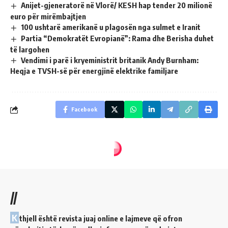
Anijet-gjeneratorë në Vlorë/ KESH hap tender 20 milionë
euro për mirëmbajtjen
100 ushtarë amerikanë u plagosën nga sulmet e Iranit
Partia “Demokratët Evropianë”: Rama dhe Berisha duhet
të largohen
Vendimi i parë i kryeministrit britanik Andy Burnham:
Heqja e TVSH-së për energjinë elektrike familjare
Facebook
//
K
thjell është revista juaj online e lajmeve që ofron