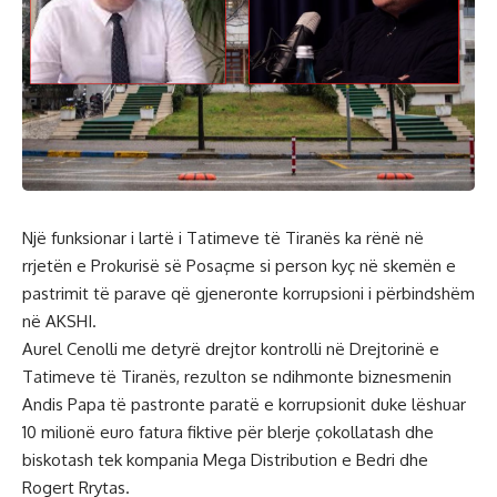
Një funksionar i lartë i Tatimeve të Tiranës ka rënë në
rrjetën e Prokurisë së Posaçme si person kyç në skemën e
pastrimit të parave që gjeneronte korrupsioni i përbindshëm
në AKSHI.
Aurel Cenolli me detyrë drejtor kontrolli në Drejtorinë e
Tatimeve të Tiranës, rezulton se ndihmonte biznesmenin
Andis Papa të pastronte paratë e korrupsionit duke lëshuar
10 milionë euro fatura fiktive për blerje çokollatash dhe
biskotash tek kompania Mega Distribution e Bedri dhe
Rogert Rrytas.