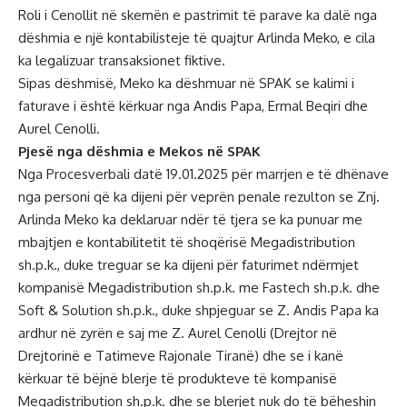
Roli i Cenollit në skemën e pastrimit të parave ka dalë nga
dëshmia e një kontabilisteje të quajtur Arlinda Meko, e cila
ka legalizuar transaksionet fiktive.
Sipas dëshmisë, Meko ka dëshmuar në SPAK se kalimi i
faturave i është kërkuar nga Andis Papa, Ermal Beqiri dhe
Aurel Cenolli.
Pjesë nga dëshmia e Mekos në SPAK
Nga Procesverbali datë 19.01.2025 për marrjen e të dhënave
nga personi që ka dijeni për veprën penale rezulton se Znj.
Arlinda Meko ka deklaruar ndër të tjera se ka punuar me
mbajtjen e kontabilitetit të shoqërisë Megadistribution
sh.p.k., duke treguar se ka dijeni për faturimet ndërmjet
kompanisë Megadistribution sh.p.k. me Fastech sh.p.k. dhe
Soft & Solution sh.p.k., duke shpjeguar se Z. Andis Papa ka
ardhur në zyrën e saj me Z. Aurel Cenolli (Drejtor në
Drejtorinë e Tatimeve Rajonale Tiranë) dhe se i kanë
kërkuar të bëjnë blerje të produkteve të kompanisë
Megadistribution sh.p.k. dhe se blerjet nuk do të bëheshin