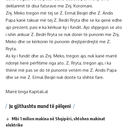
deklarimit të disa faturave me Znj. Koromani.
Znj. Meko tregon më tej se Z. Ermal Beqiri dhe Z. Andis
Papa kanë takuar më tej Z. Bedri Rryta dhe se ka qenë edhe
ajo prezent, pasi e ka kërkuar ky i fundit. Ajo shpjegon se ato
i ishin ankuar Z. Bedri Rryta se nuk donin të punonin me Znj.
Meko dhe se kërkonin të punonin drejtpërdrejtë me Z.
Rryta.
As ky i fundit dhe as Znj. Meko, tregon ajo, nuk kanë marrë
ndonjë herë përfitime nga ato. Z. Rryta, tregon ajo, i ka
thënë më pas se do të punonte vetëm me Z. Andis Papa
dhe se me Z. Ermal Beqiri nuk donte ta shihte fare.
Marrë bnga Kapitali.al
Ju gjithashtu mund të pëlqeni
Mbi 1 milion makina në Shqipëri, shtohen makinat
elektrike