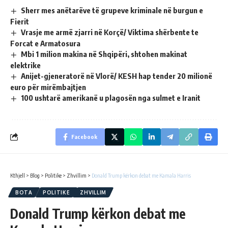
Sherr mes anëtarëve të grupeve kriminale në burgun e
Fierit
Vrasje me armë zjarri në Korçë/ Viktima shërbente te
Forcat e Armatosura
Mbi 1 milion makina në Shqipëri, shtohen makinat
elektrike
Anijet-gjeneratorë në Vlorë/ KESH hap tender 20 milionë
euro për mirëmbajtjen
100 ushtarë amerikanë u plagosën nga sulmet e Iranit
Facebook
Kthjell
>
Blog
>
Politike
>
Zhvillim
>
Donald Trump kërkon debat me Kamala Harris
BOTA
POLITIKE
ZHVILLIM
Donald Trump kërkon debat me