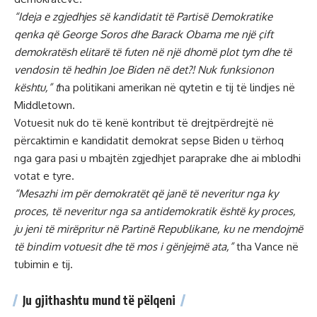
“Ideja e zgjedhjes së kandidatit të Partisë Demokratike
qenka që George Soros dhe Barack Obama me një çift
demokratësh elitarë të futen në një dhomë plot tym dhe të
vendosin të hedhin Joe Biden në det?! Nuk funksionon
kështu,” t
ha politikani amerikan në qytetin e tij të lindjes në
Middletown.
Votuesit nuk do të kenë kontribut të drejtpërdrejtë në
përcaktimin e kandidatit demokrat sepse Biden u tërhoq
nga gara pasi u mbajtën zgjedhjet paraprake dhe ai mblodhi
votat e tyre.
“Mesazhi im për demokratët që janë të neveritur nga ky
proces, të neveritur nga sa antidemokratik është ky proces,
ju jeni të mirëpritur në Partinë Republikane, ku ne mendojmë
të bindim votuesit dhe të mos i gënjejmë ata,”
tha Vance në
tubimin e tij.
Ju gjithashtu mund të pëlqeni