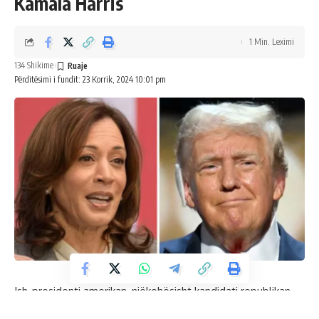
Kamala Harris
1 Min. Leximi
134 Shikime
Përditësimi i fundit: 23 Korrik, 2024 10:01 pm
Ish-presidenti amerikan, njëkohësisht kandidati republikan
në zgjedhjet e nëntorit, Donald Trump është “i gatshëm”