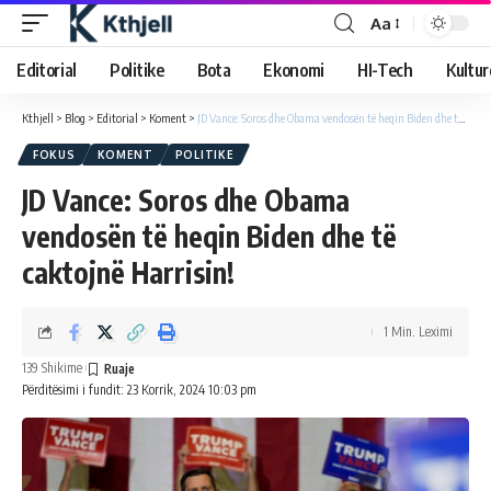
Aa
Editorial
Politike
Bota
Ekonomi
HI-Tech
Kultur
Kthjell
>
Blog
>
Editorial
>
Koment
>
JD Vance: Soros dhe Obama vendosën të heqin Biden dhe të caktojnë Harrisin!
FOKUS
KOMENT
POLITIKE
JD Vance: Soros dhe Obama
vendosën të heqin Biden dhe të
caktojnë Harrisin!
1 Min. Leximi
139 Shikime
Përditësimi i fundit: 23 Korrik, 2024 10:03 pm