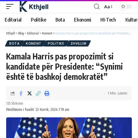
Aa
Editorial
Politike
Bota
Ekonomi
HI-Tech
Kultur
Kthjell
>
Blog
>
Editorial
>
Koment
>
Kamala Harris pas propozimit si kandidate për Presidente: “Synimi është të bashkoj demokratët”
BOTA
KOMENT
POLITIKE
ZHVILLIM
Kamala Harris pas propozimit si
kandidate për Presidente: “Synimi
është të bashkoj demokratët”
1 Min. Leximi
135 Shikime
Përditësimi i fundit: 22 Korrik, 2024 7:19 am