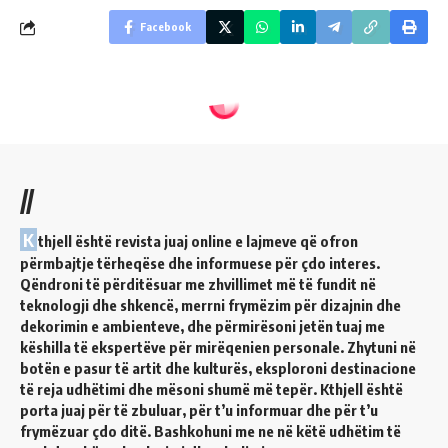
Facebook
//
K
thjell është revista juaj online e lajmeve që ofron
përmbajtje tërheqëse dhe informuese për çdo interes.
Qëndroni të përditësuar me zhvillimet më të fundit në
teknologji dhe shkencë, merrni frymëzim për dizajnin dhe
dekorimin e ambienteve, dhe përmirësoni jetën tuaj me
këshilla të ekspertëve për mirëqenien personale. Zhytuni në
botën e pasur të artit dhe kulturës, eksploroni destinacione
të reja udhëtimi dhe mësoni shumë më tepër. Kthjell është
porta juaj për të zbuluar, për t’u informuar dhe për t’u
frymëzuar çdo ditë. Bashkohuni me ne në këtë udhëtim të