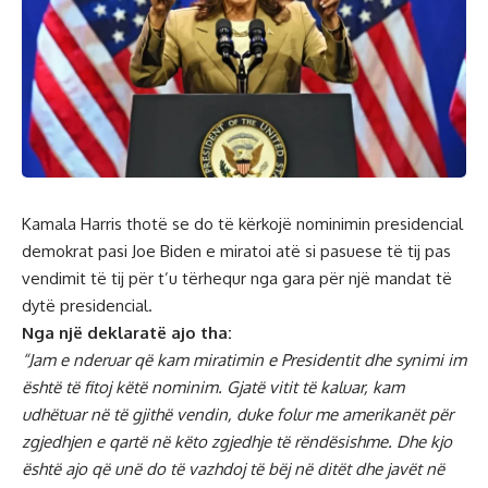
Kamala Harris thotë se do të kërkojë nominimin presidencial
demokrat pasi Joe Biden e miratoi atë si pasuese të tij pas
vendimit të tij për t’u tërhequr nga gara për një mandat të
dytë presidencial.
Nga një deklaratë ajo tha:
“Jam e nderuar që kam miratimin e Presidentit dhe synimi im
është të fitoj këtë nominim. Gjatë vitit të kaluar, kam
udhëtuar në të gjithë vendin, duke folur me amerikanët për
zgjedhjen e qartë në këto zgjedhje të rëndësishme. Dhe kjo
është ajo që unë do të vazhdoj të bëj në ditët dhe javët në