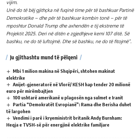
vijim.
Unë do të bëj gjithçka në fuqinë time për të bashkuar Partinë
Demokratike – dhe për të bashkuar kombin tonë – për të
mposhtur Donald Trump dhe axhendën e tij ekstreme të
Projektit 2025. Deri në ditën e zgjedhjeve kemi 107 ditë. Së
bashku, ne do të luftojmë. Dhe së bashku, ne do të fitojmë”.
Ju gjithashtu mund të pëlqeni
Mbi 1 milion makina në Shqipëri, shtohen makinat
elektrike
Anijet-gjeneratorë në Vlorë/ KESH hap tender 20 milionë
euro për mirëmbajtjen
100 ushtarë amerikanë u plagosën nga sulmet e Iranit
Partia “Demokratët Evropianë”: Rama dhe Berisha duhet
të largohen
Vendimi i parë i kryeministrit britanik Andy Burnham:
Heqja e TVSH-së për energjinë elektrike familjare