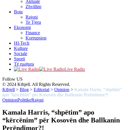
Aktuale
Zhvillim
Bota
Rajoni
Te Tjera
Ekonomi
Finance
Korrupsion
HI-Tech
Kulture
Sociale
Sporti
Të ruajtura
Live Radio
Follow US
© 2024 Kthjell. All Rights Reserved.
Kthjell
>
Blog
>
Editorial
>
Opinion
>
Kamala Harris, “shpëtim”
apo “kërcënim” për Kosovën dhe Ballkanin Perëndimor?!
Opinion
Politike
Rajoni
Kamala Harris, “shpëtim” apo
“kërcënim” për Kosovën dhe Ballkanin
Perëndimor?!