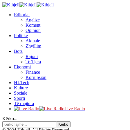
Editorial
Analize
Koment
Opinion
Politike
Aktuale
Zhvillim
Bota
Rajoni
Te Tjera
Ekonomi
Finance
Korrupsion
HI-Tech
Kulture
Sociale
Sporti
Të ruajtura
Live Radio
Kërko...
© 2024 Kthjell. All Rights Reserved.