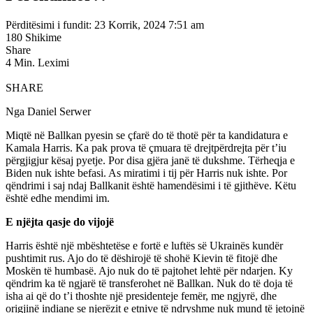
Përditësimi i fundit: 23 Korrik, 2024 7:51 am
180 Shikime
Share
4 Min. Leximi
SHARE
Nga Daniel Serwer
Miqtë në Ballkan pyesin se çfarë do të thotë për ta kandidatura e
Kamala Harris. Ka pak prova të çmuara të drejtpërdrejta për t’iu
përgjigjur kësaj pyetje. Por disa gjëra janë të dukshme. Tërheqja e
Biden nuk ishte befasi. As miratimi i tij për Harris nuk ishte. Por
qëndrimi i saj ndaj Ballkanit është hamendësimi i të gjithëve. Këtu
është edhe mendimi im.
E njëjta qasje do vijojë
Harris është një mbështetëse e fortë e luftës së Ukrainës kundër
pushtimit rus. Ajo do të dëshirojë të shohë Kievin të fitojë dhe
Moskën të humbasë. Ajo nuk do të pajtohet lehtë për ndarjen. Ky
qëndrim ka të ngjarë të transferohet në Ballkan. Nuk do të doja të
isha ai që do t’i thoshte një presidenteje femër, me ngjyrë, dhe
origjinë indiane se njerëzit e etnive të ndryshme nuk mund të jetojnë