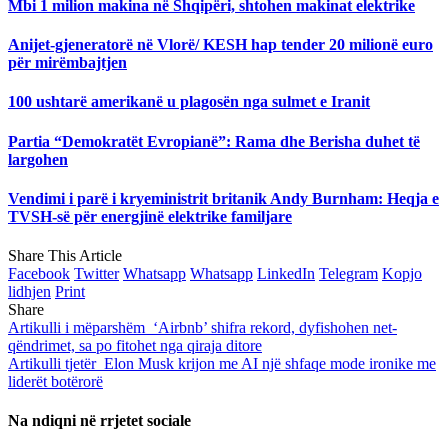
Mbi 1 milion makina në Shqipëri, shtohen makinat elektrike
Anijet-gjeneratorë në Vlorë/ KESH hap tender 20 milionë euro
për mirëmbajtjen
100 ushtarë amerikanë u plagosën nga sulmet e Iranit
Partia “Demokratët Evropianë”: Rama dhe Berisha duhet të
largohen
Vendimi i parë i kryeministrit britanik Andy Burnham: Heqja e
TVSH-së për energjinë elektrike familjare
Share This Article
Facebook
Twitter
Whatsapp
Whatsapp
LinkedIn
Telegram
Kopjo
lidhjen
Print
Share
Artikulli i mëparshëm
‘Airbnb’ shifra rekord, dyfishohen net-
qëndrimet, sa po fitohet nga qiraja ditore
Artikulli tjetër
Elon Musk krijon me AI një shfaqe mode ironike me
liderët botërorë
Na ndiqni në rrjetet sociale