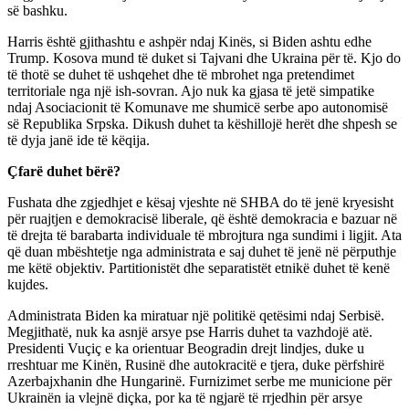
së bashku.
Harris është gjithashtu e ashpër ndaj Kinës, si Biden ashtu edhe
Trump. Kosova mund të duket si Tajvani dhe Ukraina për të. Kjo do
të thotë se duhet të ushqehet dhe të mbrohet nga pretendimet
territoriale nga një ish-sovran. Ajo nuk ka gjasa të jetë simpatike
ndaj Asociacionit të Komunave me shumicë serbe apo autonomisë
së Republika Srpska. Dikush duhet ta këshillojë herët dhe shpesh se
të dyja janë ide të këqija.
Çfarë duhet bërë?
Fushata dhe zgjedhjet e kësaj vjeshte në SHBA do të jenë kryesisht
për ruajtjen e demokracisë liberale, që është demokracia e bazuar në
të drejta të barabarta individuale të mbrojtura nga sundimi i ligjit. Ata
që duan mbështetje nga administrata e saj duhet të jenë në përputhje
me këtë objektiv. Partitionistët dhe separatistët etnikë duhet të kenë
kujdes.
Administrata Biden ka miratuar një politikë qetësimi ndaj Serbisë.
Megjithatë, nuk ka asnjë arsye pse Harris duhet ta vazhdojë atë.
Presidenti Vuçiç e ka orientuar Beogradin drejt lindjes, duke u
rreshtuar me Kinën, Rusinë dhe autokracitë e tjera, duke përfshirë
Azerbajxhanin dhe Hungarinë. Furnizimet serbe me municione për
Ukrainën ia vlejnë diçka, por ka të ngjarë të rrjedhin për arsye