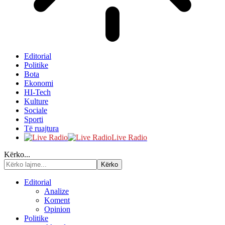
Editorial
Politike
Bota
Ekonomi
HI-Tech
Kulture
Sociale
Sporti
Të ruajtura
Live Radio
Kërko...
Editorial
Analize
Koment
Opinion
Politike