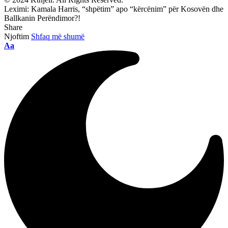
Leximi:
Kamala Harris, “shpëtim” apo “kërcënim” për Kosovën dhe
Ballkanin Perëndimor?!
Share
Njoftim
Shfaq më shumë
Ndryshimi
Aa
i
madhësisë
së
shkronjave