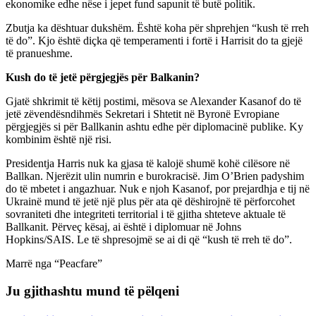
ekonomike edhe nëse i jepet fund sapunit të butë politik.
Zbutja ka dështuar dukshëm. Është koha për shprehjen “kush të rreh
të do”. Kjo është diçka që temperamenti i fortë i Harrisit do ta gjejë
të pranueshme.
Kush do të jetë përgjegjës për Balkanin?
Gjatë shkrimit të këtij postimi, mësova se Alexander Kasanof do të
jetë zëvendësndihmës Sekretari i Shtetit në Byronë Evropiane
përgjegjës si për Ballkanin ashtu edhe për diplomacinë publike. Ky
kombinim është një risi.
Presidentja Harris nuk ka gjasa të kalojë shumë kohë cilësore në
Ballkan. Njerëzit ulin numrin e burokracisë. Jim O’Brien padyshim
do të mbetet i angazhuar. Nuk e njoh Kasanof, por prejardhja e tij në
Ukrainë mund të jetë një plus për ata që dëshirojnë të përforcohet
sovraniteti dhe integriteti territorial i të gjitha shteteve aktuale të
Ballkanit. Përveç kësaj, ai është i diplomuar në Johns
Hopkins/SAIS. Le të shpresojmë se ai di që “kush të rreh të do”.
Marrë nga “Peacfare”
Ju gjithashtu mund të pëlqeni