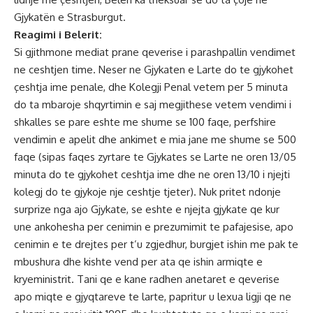
Gjykatën e Strasburgut.
Reagimi i Belerit:
Si gjithmone mediat prane qeverise i parashpallin vendimet
ne ceshtjen time. Neser ne Gjykaten e Larte do te gjykohet
çeshtja ime penale, dhe Kolegji Penal vetem per 5 minuta
do ta mbaroje shqyrtimin e saj megjithese vetem vendimi i
shkalles se pare eshte me shume se 100 faqe, perfshire
vendimin e apelit dhe ankimet e mia jane me shume se 500
faqe (sipas faqes zyrtare te Gjykates se Larte ne oren 13/05
minuta do te gjykohet ceshtja ime dhe ne oren 13/10 i njejti
kolegj do te gjykoje nje ceshtje tjeter). Nuk pritet ndonje
surprize nga ajo Gjykate, se eshte e njejta gjykate qe kur
une ankohesha per cenimin e prezumimit te pafajesise, apo
cenimin e te drejtes per t’u zgjedhur, burgjet ishin me pak te
mbushura dhe kishte vend per ata qe ishin armiqte e
kryeministrit. Tani qe e kane radhen anetaret e qeverise
apo miqte e gjyqtareve te larte, papritur u lexua ligji qe ne