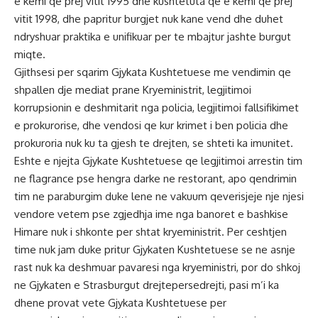
e kemi qe prej vitit 1995 dhe kushtetuta qe e kemi qe prej
vitit 1998, dhe papritur burgjet nuk kane vend dhe duhet
ndryshuar praktika e unifikuar per te mbajtur jashte burgut
miqte.
Gjithsesi per sqarim Gjykata Kushtetuese me vendimin qe
shpallen dje mediat prane Kryeministrit, legjitimoi
korrupsionin e deshmitarit nga policia, legjitimoi fallsifikimet
e prokurorise, dhe vendosi qe kur krimet i ben policia dhe
prokuroria nuk ku ta gjesh te drejten, se shteti ka imunitet.
Eshte e njejta Gjykate Kushtetuese qe legjitimoi arrestin tim
ne flagrance pse hengra darke ne restorant, apo qendrimin
tim ne paraburgim duke lene ne vakuum qeverisjeje nje njesi
vendore vetem pse zgjedhja ime nga banoret e bashkise
Himare nuk i shkonte per shtat kryeministrit. Per ceshtjen
time nuk jam duke pritur Gjykaten Kushtetuese se ne asnje
rast nuk ka deshmuar pavaresi nga kryeministri, por do shkoj
ne Gjykaten e Strasburgut drejtepersedrejti, pasi m’i ka
dhene provat vete Gjykata Kushtetuese per