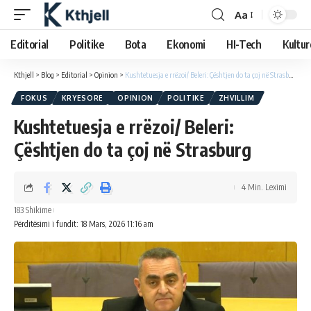
Aa
Editorial
Politike
Bota
Ekonomi
HI-Tech
Kultur
Kthjell
>
Blog
>
Editorial
>
Opinion
>
Kushtetuesja e rrëzoi/ Beleri: Çështjen do ta çoj në Strasburg
FOKUS
KRYESORE
OPINION
POLITIKE
ZHVILLIM
Kushtetuesja e rrëzoi/ Beleri:
Çështjen do ta çoj në Strasburg
4 Min. Leximi
183 Shikime
Përditësimi i fundit: 18 Mars, 2026 11:16 am