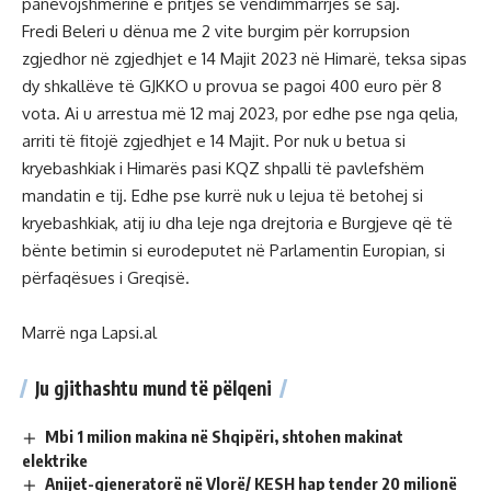
panevojshmerine e pritjes se vendimmarrjes se saj.
Fredi Beleri u dënua me 2 vite burgim për korrupsion
zgjedhor në zgjedhjet e 14 Majit 2023 në Himarë, teksa sipas
dy shkallëve të GJKKO u provua se pagoi 400 euro për 8
vota. Ai u arrestua më 12 maj 2023, por edhe pse nga qelia,
arriti të fitojë zgjedhjet e 14 Majit. Por nuk u betua si
kryebashkiak i Himarës pasi KQZ shpalli të pavlefshëm
mandatin e tij. Edhe pse kurrë nuk u lejua të betohej si
kryebashkiak, atij iu dha leje nga drejtoria e Burgjeve që të
bënte betimin si eurodeputet në Parlamentin Europian, si
përfaqësues i Greqisë.
Marrë nga Lapsi.al
Ju gjithashtu mund të pëlqeni
Mbi 1 milion makina në Shqipëri, shtohen makinat
elektrike
Anijet-gjeneratorë në Vlorë/ KESH hap tender 20 milionë