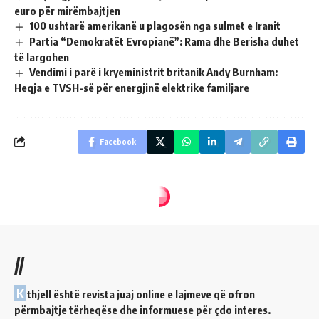
euro për mirëmbajtjen
100 ushtarë amerikanë u plagosën nga sulmet e Iranit
Partia “Demokratët Evropianë”: Rama dhe Berisha duhet
të largohen
Vendimi i parë i kryeministrit britanik Andy Burnham:
Heqja e TVSH-së për energjinë elektrike familjare
Facebook
//
K
thjell është revista juaj online e lajmeve që ofron
përmbajtje tërheqëse dhe informuese për çdo interes.