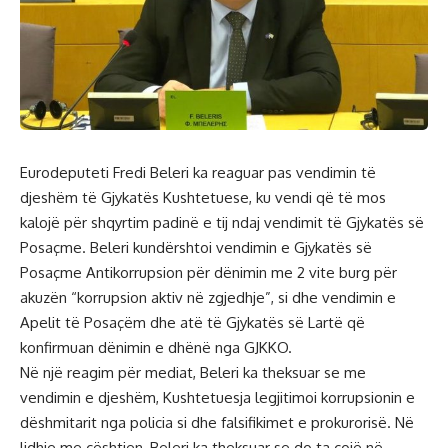
Eurodeputeti Fredi Beleri ka reaguar pas vendimin të
djeshëm të Gjykatës Kushtetuese, ku vendi që të mos
kalojë për shqyrtim padinë e tij ndaj vendimit të Gjykatës së
Posaçme. Beleri kundërshtoi vendimin e Gjykatës së
Posaçme Antikorrupsion për dënimin me 2 vite burg për
akuzën “korrupsion aktiv në zgjedhje”, si dhe vendimin e
Apelit të Posaçëm dhe atë të Gjykatës së Lartë që
konfirmuan dënimin e dhënë nga GJKKO.
Në një reagim për mediat, Beleri ka theksuar se me
vendimin e djeshëm, Kushtetuesja legjitimoi korrupsionin e
dëshmitarit nga policia si dhe falsifikimet e prokurorisë. Në
lidhje me çështjen, Beleri ka theksuar se do ta çojë në