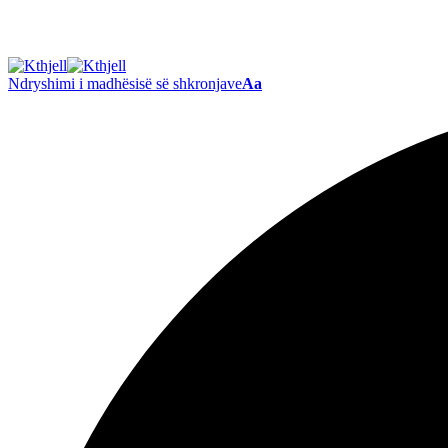
Ndryshimi i madhësisë së shkronjave
Aa