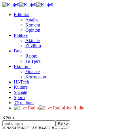
Editorial
Analize
Koment
Opinion
Politike
Aktuale
Zhvillim
Bota
Rajoni
Te Tjera
Ekonomi
Finance
Korrupsion
HI-Tech
Kulture
Sociale
Sporti
Të ruajtura
Live Radio
Kërko...
© 2024 Kthjell. All Rights Reserved.