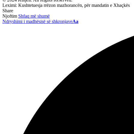
Leximi:
Kushtetuesja rrëzon mazhorancën, për mandatin e Xhaçkës
Share
Njoftim
Shfaq më shumë
Ndryshimi i madhësisë së shkronjave
Aa